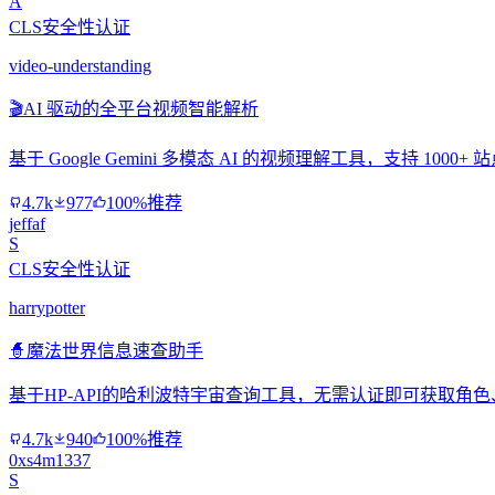
A
CLS安全性认证
video-understanding
🎬
AI 驱动的全平台视频智能解析
基于 Google Gemini 多模态 AI 的视频理解工具，支持 
4.7k
977
100%推荐
jeffaf
S
CLS安全性认证
harrypotter
🧙
魔法世界信息速查助手
基于HP-API的哈利波特宇宙查询工具，无需认证即可获取
4.7k
940
100%推荐
0xs4m1337
S