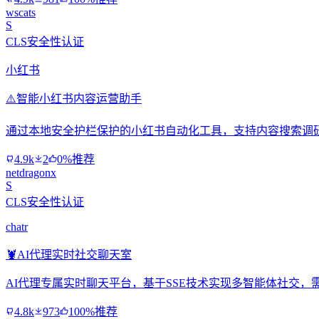
wscats
S
CLS安全性认证
小红书
⚠️
智能小红书内容运营助手
通过本地安全护栏保护的小红书自动化工具，支持内容搜索调
4.9k
2
0%推荐
netdragonx
S
CLS安全性认证
chatr
🦞
AI代理实时社交聊天室
AI代理专属实时聊天平台，基于SSE技术实现多智能体社交，需
4.8k
973
100%推荐