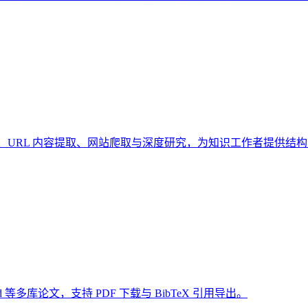
闻/财经搜索、URL 内容提取、网站爬取与深度研究，为知识工作者提供
ed 等多库论文，支持 PDF 下载与 BibTeX 引用导出。