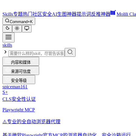
Skills
专题
热门
社区
安全
AI生图神器
提示词反推神器
Molili Cl
Command+K
skills
内容和媒体
来源可信度
安全等级
spiceman161
S+
CLS安全性认证
Playwright MCP
⚠️
专业的全自动浏览器代理
基于微软Playwright官方MCP的浏览器自动化，安全沙箱