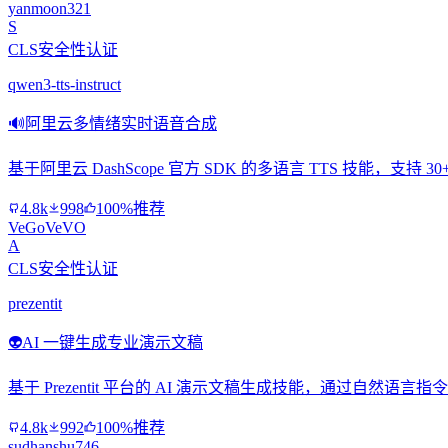
yanmoon321
S
CLS安全性认证
qwen3-tts-instruct
🔊
阿里云多情绪实时语音合成
基于阿里云 DashScope 官方 SDK 的多语言 TTS 技能，
4.8k
998
100%推荐
VeGoVeVO
A
CLS安全性认证
prezentit
👽
AI 一键生成专业演示文稿
基于 Prezentit 平台的 AI 演示文稿生成技能，通过自
4.8k
992
100%推荐
sudhanshu746