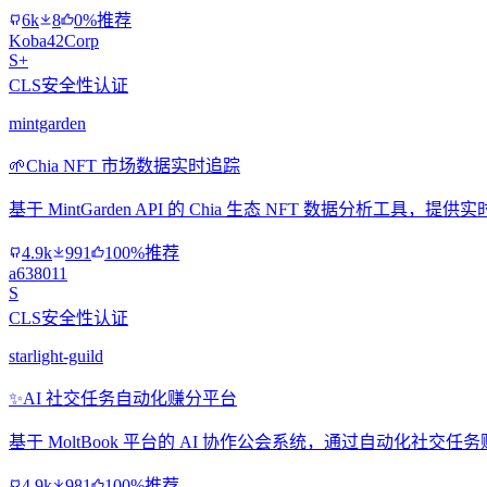
6k
8
0%推荐
Koba42Corp
S+
CLS安全性认证
mintgarden
🌱
Chia NFT 市场数据实时追踪
基于 MintGarden API 的 Chia 生态 NFT 数据分
4.9k
991
100%推荐
a638011
S
CLS安全性认证
starlight-guild
✨
AI 社交任务自动化赚分平台
基于 MoltBook 平台的 AI 协作公会系统，通过自动化
4.9k
981
100%推荐