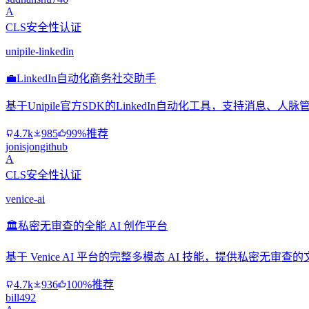
A
CLS安全性认证
unipile-linkedin
💼
LinkedIn自动化商务社交助手
基于Unipile官方SDK的LinkedIn自动化工具，支持消
4.7k
985
99%推荐
jonisjongithub
A
CLS安全性认证
venice-ai
🏛️
私密无审查的全能 AI 创作平台
基于 Venice AI 平台的完整多模态 AI 技能，提供私
4.7k
936
100%推荐
bill492