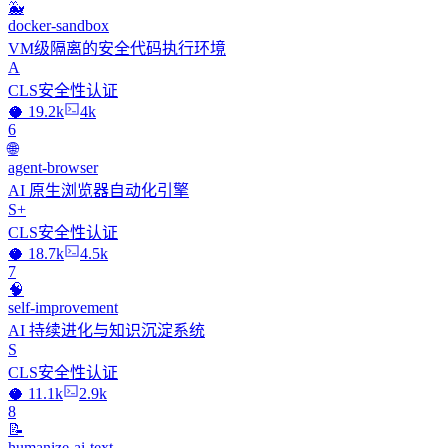
🐳
docker-sandbox
VM级隔离的安全代码执行环境
A
CLS安全性认证
🥥 19.2k
4k
6
🌐
agent-browser
AI 原生浏览器自动化引擎
S+
CLS安全性认证
🥥 18.7k
4.5k
7
🧠
self-improvement
AI 持续进化与知识沉淀系统
S
CLS安全性认证
🥥 11.1k
2.9k
8
📝
humanize-ai-text