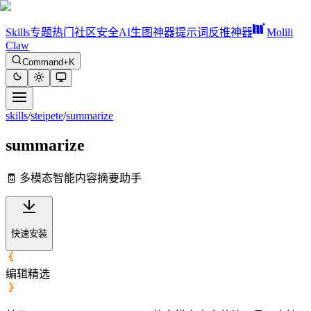
Skills
专题
热门
社区
安全
AI生图神器
提示词反推神器
Molili
Claw
Command+K
skills
/
steipete
/
summarize
summarize
🧾 多模态智能内容摘要助手
快速安装
编辑精选