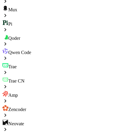
Mux
Pi
Qoder
Qwen Code
Trae
Trae CN
Amp
Zencoder
Neovate