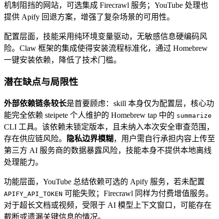
机制阻挡的网站，可选集成 Firecrawl 服务；YouTube 处理也
提供 Apify 回退方案，增强了复杂场景的可用性。
配置层面，技能采用纯环境变量驱动，无敏感信息硬编码风
险。Claw 框架的集成使得安装流程标准化，通过 Homebrew
一键安装依赖，降低了技术门槛。
潜在缺点与局限性
外部依赖链条较长
是首要顾虑：skill 本身仅为配置层，核心功
能完全依赖 steipete 个人维护的 Homebrew tap 中的
summarize
CLI 工具。该依赖未锁定版本，且未纳入本次安全审查范围，
存在供应链风险。
隐私边界模糊
，用户需自行承担内容上传至
第三方 AI 服务商的数据暴露风险，技能本身不提供本地离线
处理能力。
功能层面，YouTube 总结依赖可选的 Apify 服务，若未配置
可能失败；Firecrawl 同样为付费增值服务。
APIFY_API_TOKEN
对于超长文档或视频，受限于 AI 模型上下文窗口，可能存在
截断或遗漏关键信息的情况。