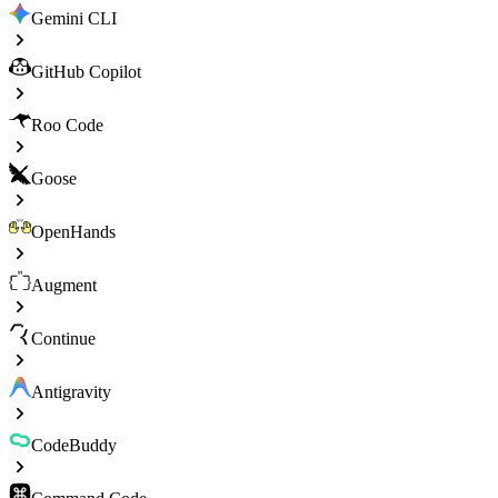
Gemini CLI
GitHub Copilot
Roo Code
Goose
OpenHands
Augment
Continue
Antigravity
CodeBuddy