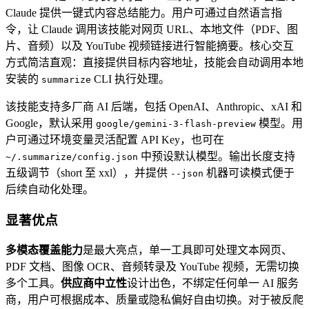
Claude 提供一键式内容总结能力。用户可通过自然语言指
令，让 Claude 调用该技能对网页 URL、本地文件（PDF、图
片、音频）以及 YouTube 视频链接进行智能摘要。核心交互
方式简洁直观：直接提供目标内容地址，技能会自动调用本地
安装的
CLI 执行处理。
summarize
该技能支持多厂商 AI 后端，包括 OpenAI、Anthropic、xAI 和
Google，默认采用
模型。用
google/gemini-3-flash-preview
户可通过环境变量灵活配置 API Key，也可在
中预设默认模型。输出长度支持
~/.summarize/config.json
五级调节（short 至 xxl），并提供
机器可读模式便于
--json
后续自动化处理。
显著优点
多模态覆盖能力
是最大亮点，单一工具即可处理文本网页、
PDF 文档、图像 OCR、音频转录及 YouTube 视频，无需切换
多个工具。
供应商中立性
设计出色，不绑定任何单一 AI 服务
商，用户可根据成本、质量或隐私偏好自由切换。对于被反爬