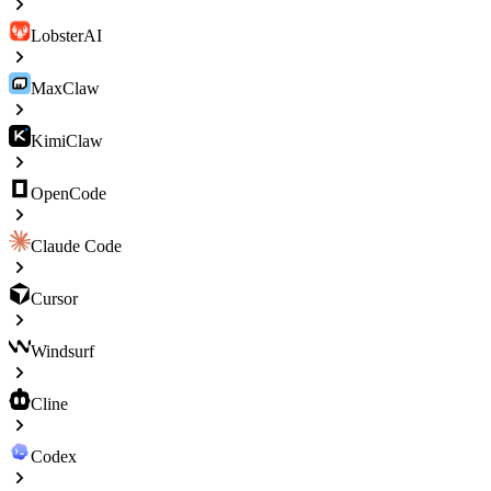
LobsterAI
MaxClaw
KimiClaw
OpenCode
Claude Code
Cursor
Windsurf
Cline
Codex