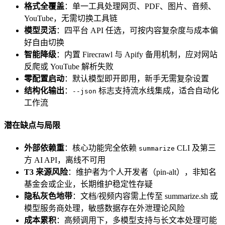
格式全覆盖
：单一工具处理网页、PDF、图片、音频、
YouTube，无需切换工具链
模型灵活
：四平台 API 任选，可按内容复杂度与成本偏
好自由切换
智能降级
：内置 Firecrawl 与 Apify 备用机制，应对网站
反爬或 YouTube 解析失败
零配置启动
：默认模型即开即用，新手无需复杂设置
结构化输出
：
标志支持流水线集成，适合自动化
--json
工作流
潜在缺点与局限
外部依赖重
：核心功能完全依赖
CLI 及第三
summarize
方 AI API，离线不可用
T3 来源风险
：维护者为个人开发者（pin-alt），非知名
基金会或企业，长期维护稳定性存疑
隐私灰色地带
：文档/视频内容需上传至 summarize.sh 或
模型服务商处理，敏感数据存在外泄理论风险
成本累积
：高频调用下，多模型支持与长文本处理可能