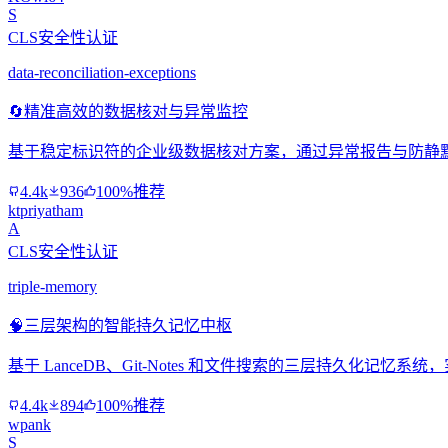
S
CLS安全性认证
data-reconciliation-exceptions
🔄
精准高效的数据核对与异常监控
基于稳定标识符的企业级数据核对方案，通过异常报告与防静
4.4k
936
100%推荐
ktpriyatham
A
CLS安全性认证
triple-memory
🧠
三层架构的智能持久记忆中枢
基于 LanceDB、Git-Notes 和文件搜索的三层持久化记
4.4k
894
100%推荐
wpank
S