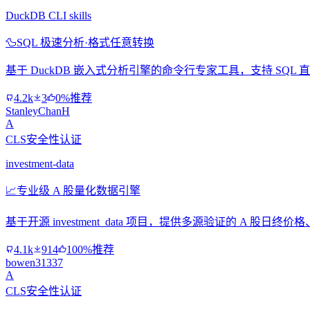
DuckDB CLI skills
🦆
SQL 极速分析·格式任意转换
基于 DuckDB 嵌入式分析引擎的命令行专家工具，支持 SQL 直
4.2k
3
0%推荐
StanleyChanH
A
CLS安全性认证
investment-data
📈
专业级 A 股量化数据引擎
基于开源 investment_data 项目，提供多源验证的 A 
4.1k
914
100%推荐
bowen31337
A
CLS安全性认证