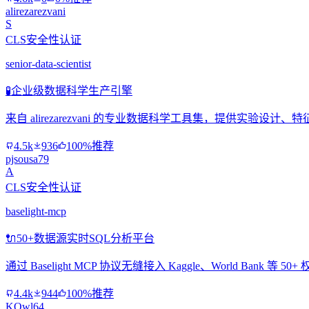
alirezarezvani
S
CLS安全性认证
senior-data-scientist
🧪
企业级数据科学生产引擎
来自 alirezarezvani 的专业数据科学工具集，提供实验
4.5k
936
100%推荐
pjsousa79
A
CLS安全性认证
baselight-mcp
🔌
50+数据源实时SQL分析平台
通过 Baselight MCP 协议无缝接入 Kaggle、World Ban
4.4k
944
100%推荐
KOwl64