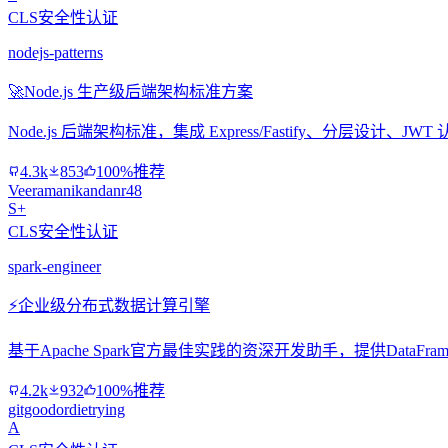
CLS安全性认证
nodejs-patterns
🚀
Node.js 生产级后端架构标准方案
Node.js 后端架构标准，集成 Express/Fastify、分层设
4.3k
853
100%推荐
Veeramanikandanr48
S+
CLS安全性认证
spark-engineer
⚡
企业级分布式数据计算引擎
基于Apache Spark官方最佳实践的资深开发助手，提供Data
4.2k
932
100%推荐
gitgoodordietrying
A