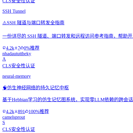
CLS安全性认证
SSH Tunnel
⚠️
SSH 隧道与端口转发全指南
一份详尽的 SSH 隧道、端口转发和远程访问参考指南，帮
4.2k
7
0%推荐
nhadaututtheky
A
CLS安全性认证
neural-memory
🧠
仿生神经网络的持久记忆中枢
基于Hebbian学习的仿生记忆图系统，实现零LLM依赖的跨
4.2k
891
100%推荐
camelsprout
S
CLS安全性认证