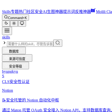
Skills
专题
热门
社区
安全
AI生图神器
提示词反推神器
Molili Cl
Command+K
skills
数据库
来源可信度
安全等级
byungkyu
S
CLS安全性认证
Notion
📝
安全托管的 Notion 自动化中枢
通过 Maton 托管 OAuth 安全接入 Notion API