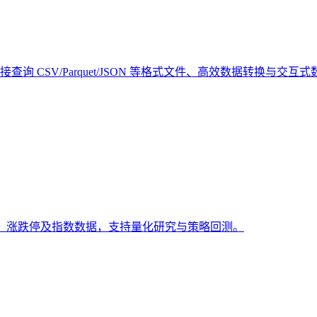
接查询 CSV/Parquet/JSON 等格式文件、高效数据转换与交互
股日终价格、涨跌停及指数数据，支持量化研究与策略回测。