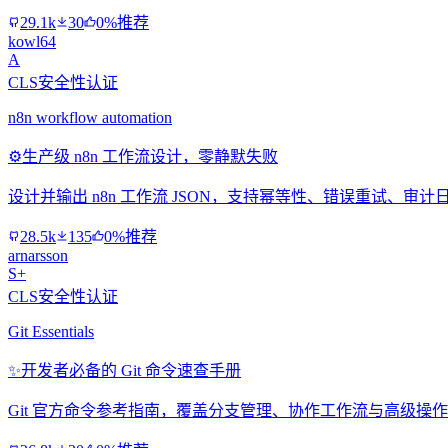
29.1k
30
0%推荐
kowl64
A
CLS安全性认证
n8n workflow automation
⚙️
生产级 n8n 工作流设计，零静默失败
设计并输出 n8n 工作流 JSON，支持幂等性、错误重试、
28.5k
135
0%推荐
arnarsson
S+
CLS安全性认证
Git Essentials
✨
开发者必备的 Git 命令速查手册
Git 官方命令参考指南，覆盖分支管理、协作工作流与高级操