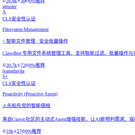
26.8k
30
0%推荐
gtrusler
A
CLS安全性认证
Filesystem Management
✨
智能文件管理 · 安全批量操作
Clawdbot 专用文件系统管理工具，支持智能过滤、批量操
20.7k
72
0%推荐
ivangdavila
S+
CLS安全性认证
Proactivity (Proactive Agent)
⚠️
先知先觉的智能搭档
来自Clawic社区的主动式Agent增强技能，让AI能预判需
19k
27
0%推荐