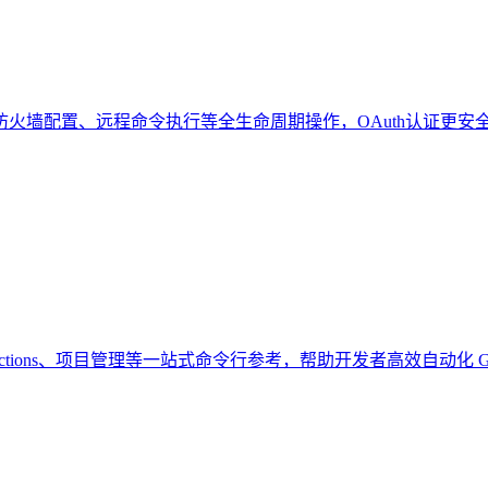
火墙配置、远程命令执行等全生命周期操作，OAuth认证更安
e 到 Actions、项目管理等一站式命令行参考，帮助开发者高效自动化 G