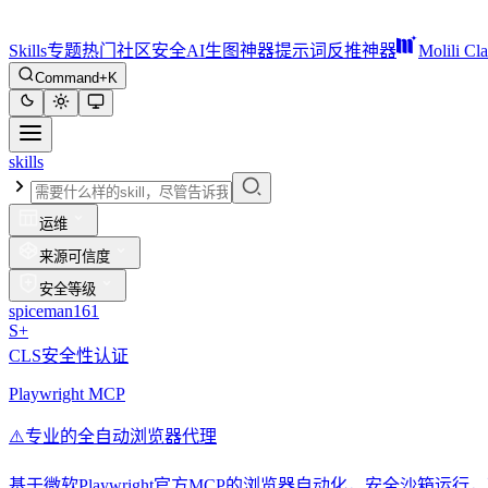
Skills
专题
热门
社区
安全
AI生图神器
提示词反推神器
Molili Cl
Command+K
skills
运维
来源可信度
安全等级
spiceman161
S+
CLS安全性认证
Playwright MCP
⚠️
专业的全自动浏览器代理
基于微软Playwright官方MCP的浏览器自动化，安全沙箱