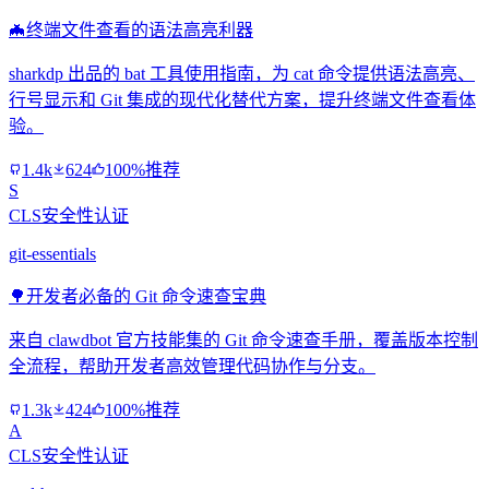
🦇
终端文件查看的语法高亮利器
sharkdp 出品的 bat 工具使用指南，为 cat 命令提供语法高亮、
行号显示和 Git 集成的现代化替代方案，提升终端文件查看体
验。
1.4k
624
100%推荐
S
CLS安全性认证
git-essentials
🌳
开发者必备的 Git 命令速查宝典
来自 clawdbot 官方技能集的 Git 命令速查手册，覆盖版本控制
全流程，帮助开发者高效管理代码协作与分支。
1.3k
424
100%推荐
A
CLS安全性认证