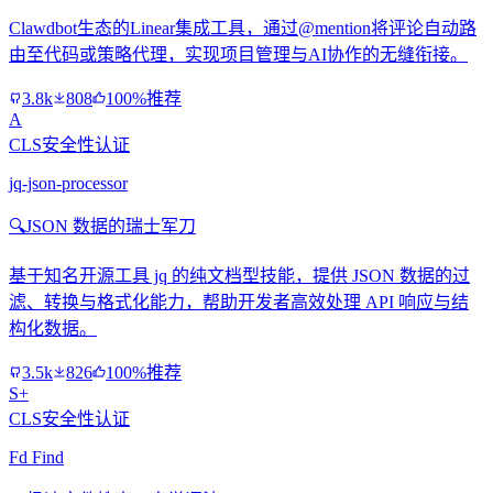
Clawdbot生态的Linear集成工具，通过@mention将评论自动路
由至代码或策略代理，实现项目管理与AI协作的无缝衔接。
3.8k
808
100%推荐
A
CLS安全性认证
jq-json-processor
🔍
JSON 数据的瑞士军刀
基于知名开源工具 jq 的纯文档型技能，提供 JSON 数据的过
滤、转换与格式化能力，帮助开发者高效处理 API 响应与结
构化数据。
3.5k
826
100%推荐
S+
CLS安全性认证
Fd Find