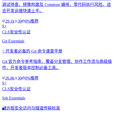
调试排查、镜像构建及 Compose 编排，零代码执行风险，适
合开发运维快速上手。
29.1k
30
0%推荐
S+
CLS安全性认证
Git Essentials
✨
开发者必备的 Git 命令速查手册
Git 官方命令参考指南，覆盖分支管理、协作工作流与高级操
作，开发者版本控制必备工具。
26.8k
30
0%推荐
S+
CLS安全性认证
Ssh Essentials
🔐
远程安全访问与隧道传输标准