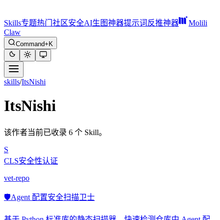
Skills
专题
热门
社区
安全
AI生图神器
提示词反推神器
Molili
Claw
Command+K
skills
/
ItsNishi
ItsNishi
该作者当前已收录 6 个 Skill。
S
CLS安全性认证
vet-repo
🛡️
Agent 配置安全扫描卫士
基于 Python 标准库的静态扫描器，快速检测仓库中 Agent 配