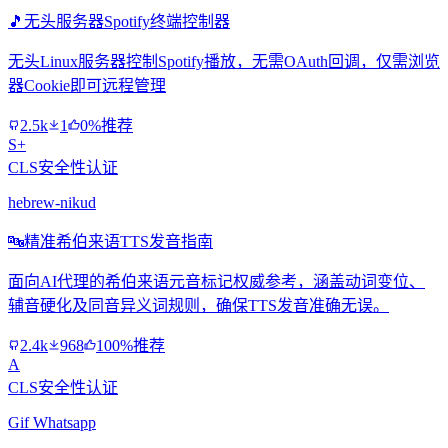
🎵
无头服务器Spotify终端控制器
无头Linux服务器控制Spotify播放，无需OAuth回调，仅需浏览
器Cookie即可远程管理
2.5k
1
0%推荐
S+
CLS安全性认证
hebrew-nikud
🔤
精准希伯来语TTS发音指南
面向AI代理的希伯来语元音标记权威参考，涵盖动词变位、
辅音硬化及同音异义词规则，确保TTS发音准确无误。
2.4k
968
100%推荐
A
CLS安全性认证
Gif Whatsapp