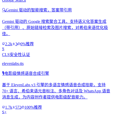
Google Search
🔍
Gemini 驱动的智能搜索，答案带引用
Gemini 驱动的 Google 搜索聚合工具，支持语义化答案生成
（带引用）、原始链接检索及图片搜索，对希伯来语优化极
佳。
2.2k
3
0%推荐
S
CLS安全性认证
elevenlabs-tts
🎙️
电影级情感语音合成引擎
基于 ElevenLabs v3 引擎的多语言情感语音合成技能，支持
70+ 语言、希伯来语元音标注、多角色对话及 WhatsApp 语音
消息生成，为内容创作者提供电影级配音能力。
1.7k
572
100%推荐
S+