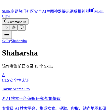
Skills
专题
热门
社区
安全
AI生图神器
提示词反推神器
Molili
Claw
Command+K
skills
/
Shaharsha
Shaharsha
该作者当前已收录 15 个 Skill。
A
CLS安全性认证
Tavily Search Pro
🔎
AI 搜索平台·深度研究·智能提取
专业级 AI 搜索平台，集成搜索、提取、爬取、站点地图和研