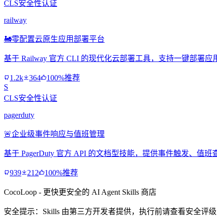
CLS安全性认证
railway
🚂
零配置云原生应用部署平台
基于 Railway 官方 CLI 的现代化云部署工具，支持一键
1.2k
364
100%推荐
S
CLS安全性认证
pagerduty
🚨
企业级事件响应与值班管理
基于 PagerDuty 官方 API 的文档型技能，提供事件触
939
212
100%推荐
CocoLoop - 更快更安全的 AI Agent Skills 商店
安全提示：Skills 由第三方开发者提供，执行前请查看安全