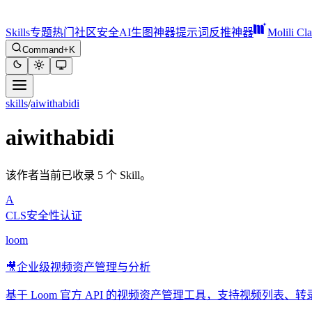
Skills
专题
热门
社区
安全
AI生图神器
提示词反推神器
Molili Cl
Command+K
skills
/
aiwithabidi
aiwithabidi
该作者当前已收录 5 个 Skill。
A
CLS安全性认证
loom
🎥
企业级视频资产管理与分析
基于 Loom 官方 API 的视频资产管理工具，支持视频列