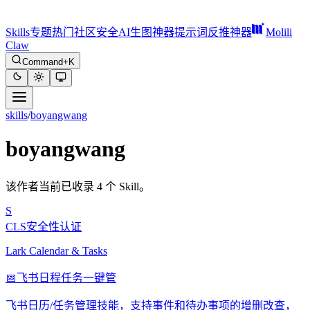
Skills
专题
热门
社区
安全
AI生图神器
提示词反推神器
Molili
Claw
Command+K
skills
/
boyangwang
boyangwang
该作者当前已收录 4 个 Skill。
S
CLS安全性认证
Lark Calendar & Tasks
📅
飞书日程任务一键管
飞书日历/任务管理技能，支持事件和待办事项的增删改查，