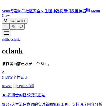
Skills
专题
热门
社区
安全
AI生图神器
提示词反推神器
Molili
Claw
Command+K
skills
/
cclank
cclank
该作者当前已收录 1 个 Skill。
A
CLS安全性认证
news-aggregator-skill
📡
8源聚合的智能资讯雷达
聚合8大主流信息源的实时新闻抓取工具，支持深度内容分析