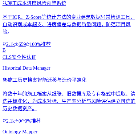
🔍
施工成本进度风险预警系统
基于IQR、Z-Score等统计方法的专业建筑数据异常检测工具，
自动识别成本超支、进度偏差与数据质量问题，防范项目风
险。
2.1k
659
100%推荐
B
CLS安全性认证
Historical Data Manager
📚
施工历史档案智能迁移与造价平准化
将数十年的施工档案从纸张、旧数据库及专有格式中提取、清
洗并标准化，为成本对标、生产率分析与风险评估建立可信的
历史数据资产。
2.1k
0
0%推荐
Ontology Mapper