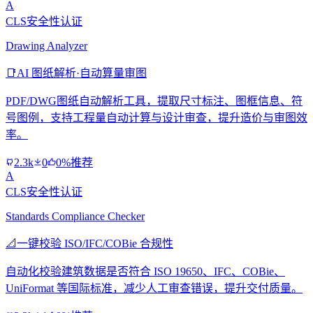
A
CLS安全性认证
Drawing Analyzer
📑
AI 图纸解析·自动算量审图
PDF/DWG图纸自动解析工具，提取尺寸标注、图框信息、符
号图例，支持工程量自动计算与设计审查，提升造价与审图效
率。
2.3k
0
0%推荐
A
CLS安全性认证
Standards Compliance Checker
📐
一键校验 ISO/IFC/COBie 合规性
自动化校验建筑数据是否符合 ISO 19650、IFC、COBie、
UniFormat 等国际标准，减少人工审查错误，提升交付质量。