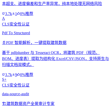
本超支、进度偏差和生产率异常，纯本地处理无网络风险
3.7k
1
0%推荐
A
CLS安全性认证
Pdf To Structured
📄
PDF 智能解析，一键提取建筑数据
基于 pdfplumber 与 Tesseract OCR，将建筑 PDF（规范、
BOM、进度表）提取为结构化 Excel/CSV/JSON，支持原生与
扫描文档双模式。
3.7k
9
0%推荐
S+
CLS安全性认证
data-source-audit
🏗️
建筑数据资产全景审计专家