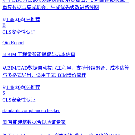
基于DDC方法论检测建筑组织数据孤岛，识别断连数据源、
重复数据与集成机会，生成优先级改进路线图
1.4k
0
0%推荐
B
CLS安全性认证
Qto Report
📊
BIM 工程量智能提取与成本估算
从BIM/CAD数据自动提取工程量，支持分组聚合、成本估算
与多格式导出，适用于5D BIM造价管理
1.4k
0
0%推荐
S
CLS安全性认证
standards-compliance-checker
🏗️
智能建筑数据合规验证专家