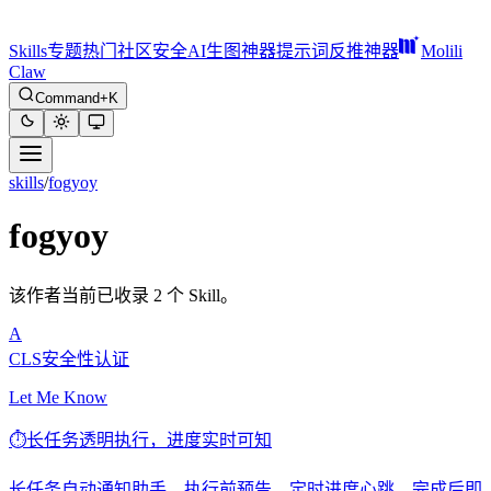
Skills
专题
热门
社区
安全
AI生图神器
提示词反推神器
Molili
Claw
Command+K
skills
/
fogyoy
fogyoy
该作者当前已收录 2 个 Skill。
A
CLS安全性认证
Let Me Know
⏱️
长任务透明执行，进度实时可知
长任务自动通知助手，执行前预告、定时进度心跳、完成后即