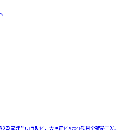
aw
测试、模拟器管理与UI自动化，大幅简化Xcode项目全链路开发。