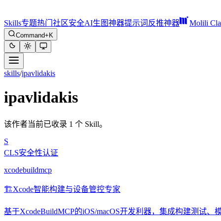
Skills
专题
热门
社区
安全
AI生图神器
提示词反推神器
Molili Cl
Command+K
skills
/
ipavlidakis
ipavlidakis
该作者当前已收录 1 个 Skill。
S
CLS安全性认证
xcodebuildmcp
🏗️
Xcode智能构建与设备管控专家
基于XcodeBuildMCP的iOS/macOS开发利器，集成构建