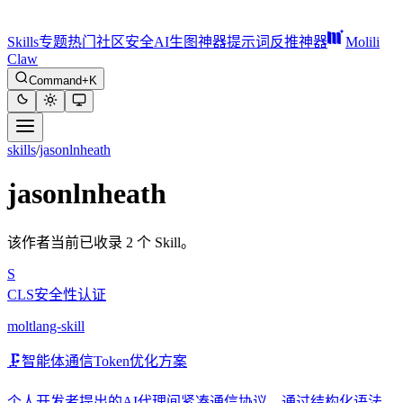
Skills
专题
热门
社区
安全
AI生图神器
提示词反推神器
Molili
Claw
Command+K
skills
/
jasonlnheath
jasonlnheath
该作者当前已收录 2 个 Skill。
S
CLS安全性认证
moltlang-skill
🗜️
智能体通信Token优化方案
个人开发者提出的AI代理间紧凑通信协议，通过结构化语法