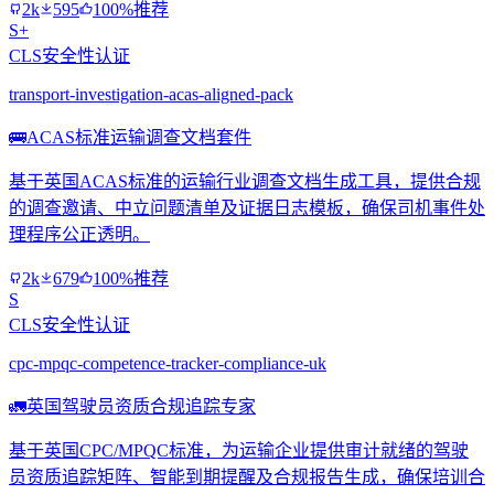
2k
595
100%推荐
S+
CLS安全性认证
transport-investigation-acas-aligned-pack
🚌
ACAS标准运输调查文档套件
基于英国ACAS标准的运输行业调查文档生成工具，提供合规
的调查邀请、中立问题清单及证据日志模板，确保司机事件处
理程序公正透明。
2k
679
100%推荐
S
CLS安全性认证
cpc-mpqc-competence-tracker-compliance-uk
🚛
英国驾驶员资质合规追踪专家
基于英国CPC/MPQC标准，为运输企业提供审计就绪的驾驶
员资质追踪矩阵、智能到期提醒及合规报告生成，确保培训合