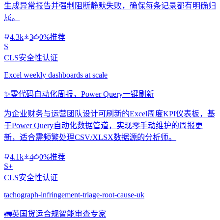
生成异常报告并强制阻断静默失败，确保每条记录都有明确归
属。
4.3k
3
0%推荐
S
CLS安全性认证
Excel weekly dashboards at scale
✨
零代码自动化周报，Power Query一键刷新
为企业财务与运营团队设计可刷新的Excel周度KPI仪表板，基
于Power Query自动化数据管道，实现零手动维护的周报更
新，适合需频繁处理CSV/XLSX数据源的分析师。
4.1k
4
0%推荐
S+
CLS安全性认证
tachograph-infringement-triage-root-cause-uk
🚛
英国货运合规智能审查专家