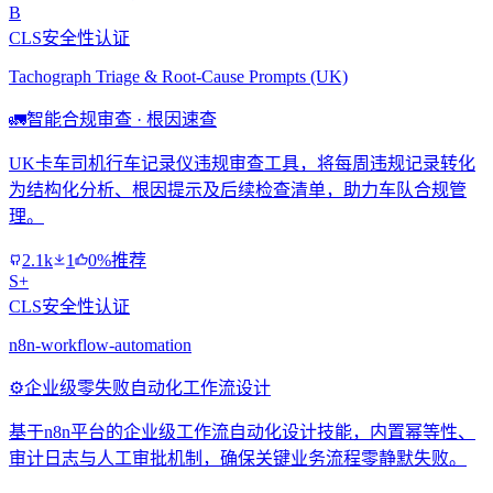
B
CLS安全性认证
Tachograph Triage & Root-Cause Prompts (UK)
🚛
智能合规审查 · 根因速查
UK卡车司机行车记录仪违规审查工具，将每周违规记录转化
为结构化分析、根因提示及后续检查清单，助力车队合规管
理。
2.1k
1
0%推荐
S+
CLS安全性认证
n8n-workflow-automation
⚙️
企业级零失败自动化工作流设计
基于n8n平台的企业级工作流自动化设计技能，内置幂等性、
审计日志与人工审批机制，确保关键业务流程零静默失败。