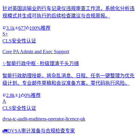
针对英国运输业的行车记录仪违规审查工作流，系统化分析违
规模式并生成可执行的后续检查建议与合规周报。
3.1k
677
100%推荐
S+
CLS安全性认证
Core PA Admin and Exec Support
✨
智能行政中枢 · 秒级理清千头万绪
智能行政助理技能，将杂乱消息、日程、任务一键整理为优先
级计划、专业邮件草稿和会议准备方案，零代码执行风险。
2.8k
1
0%推荐
A
CLS安全性认证
dvsa-tc-audit-readiness-operator-licence-uk
🚛
DVSA审计准备与合规检查专家