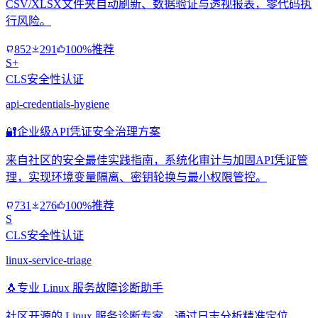
CSV/XLSX文件夹自动刷新、数据验证与透视报表，零代码执
行风险。
852
291
100%推荐
S+
CLS安全性认证
api-credentials-hygiene
🔐
企业级API凭证安全治理方案
来自社区的安全最佳实践指南，系统化审计与加固API凭证管
理，实现环境变量隔离、密钥轮换与最小权限管控。
731
276
100%推荐
S
CLS安全性认证
linux-service-triage
🐧
专业 Linux 服务故障诊断助手
社区开源的 Linux 服务诊断专家，通过日志分析精准定位