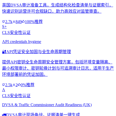
英国DVSA审计准备工具，生成结构化检查清单与证据索引，
快速识别运营许可合规缺口，助力高效应对监管审查。
2.7k
849
100%推荐
S+
CLS安全性认证
API credentials hygiene
🔐
API凭证安全加固与全生命周期管理
提供API密钥全生命周期安全管理方案，包括环境变量隔离、
最小权限审计、密钥轮换计划与可追溯审计日志，适用于生产
环境部署前的凭证加固。
2.5k
2
0%推荐
A
CLS安全性认证
DVSA & Traffic Commissioner Audit Readiness (UK)
🚛
DVSA审计现场备战，证据清单一键生成