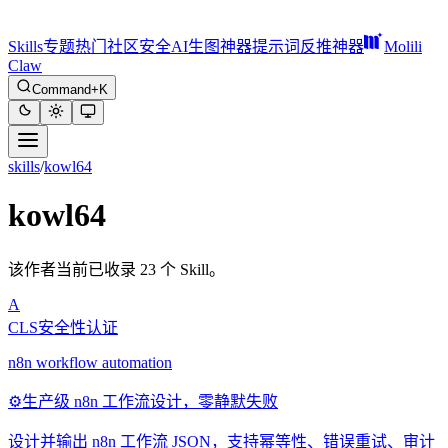
Skills
专题
热门
社区
安全
AI生图神器
提示词反推神器
Molili
Claw
Command+K
skills
/
kowl64
kowl64
该作者当前已收录 23 个 Skill。
A
CLS安全性认证
n8n workflow automation
⚙️
生产级 n8n 工作流设计，零静默失败
设计并输出 n8n 工作流 JSON，支持幂等性、错误重试、审计