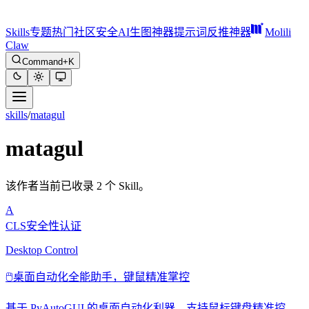
Skills
专题
热门
社区
安全
AI生图神器
提示词反推神器
Molili
Claw
Command+K
skills
/
matagul
matagul
该作者当前已收录 2 个 Skill。
A
CLS安全性认证
Desktop Control
🖱️
桌面自动化全能助手，键鼠精准掌控
基于 PyAutoGUI 的桌面自动化利器，支持鼠标键盘精准控