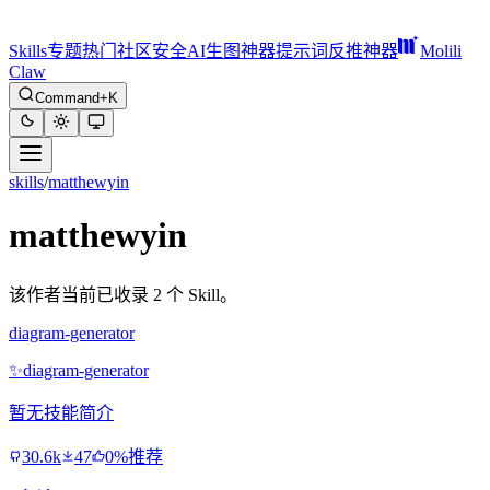
Skills
专题
热门
社区
安全
AI生图神器
提示词反推神器
Molili
Claw
Command+K
skills
/
matthewyin
matthewyin
该作者当前已收录 2 个 Skill。
diagram-generator
✨
diagram-generator
暂无技能简介
30.6k
47
0%推荐