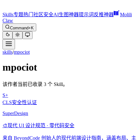
Skills
专题
热门
社区
安全
AI生图神器
提示词反推神器
Molili
Claw
Command+K
skills
/
mpociot
mpociot
该作者当前已收录 3 个 Skill。
S+
CLS安全性认证
SuperDesign
🎨
现代 UI 设计规范 · 零代码安全
来自 BeyondCode 创始人的现代前端设计指南，涵盖布局、主