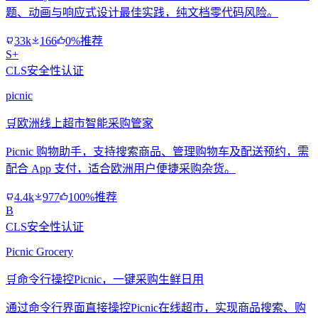
题、动画与响应式设计最佳实践，纯文档零代码风险。
33k
166
0%推荐
S+
CLS安全性认证
picnic
🛒
欧洲线上超市智能采购管家
Picnic 购物助手，支持搜索商品、管理购物车及配送预约，需
配合 App 支付，适合欧洲用户便捷采购杂货。
4.4k
977
100%推荐
B
CLS安全性认证
Picnic Grocery
🛒
命令行操控Picnic，一键采购生鲜日用
通过命令行界面直接操控Picnic在线超市，实现商品搜索、购