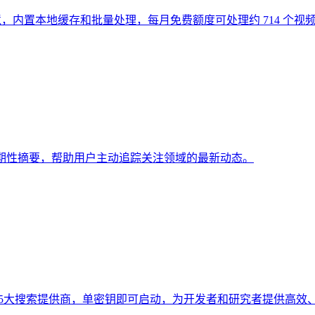
 IP 环境，内置本地缓存和批量处理，每月免费额度可处理约 714 个视
期性摘要，帮助用户主动追踪关注领域的最新动态。
路由5大搜索提供商，单密钥即可启动，为开发者和研究者提供高