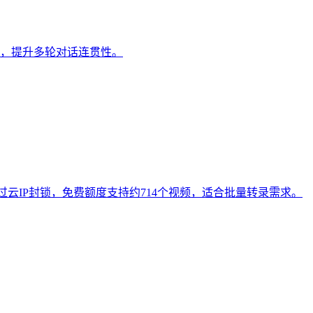
槛，提升多轮对话连贯性。
理绕过云IP封锁，免费额度支持约714个视频，适合批量转录需求。