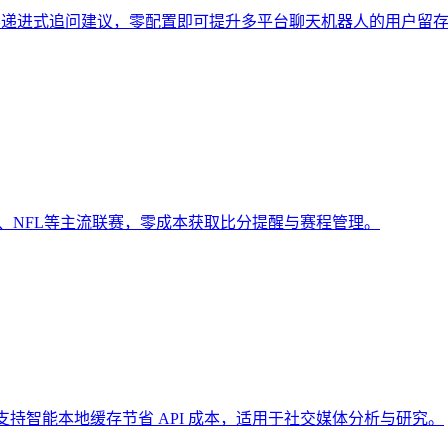
成三层递进式追问建议，零配置即可提升多平台聊天机器人的用户留
A、NFL等主流联赛，零成本获取比分提醒与赛程管理。
开数据，支持智能本地缓存节省 API 成本，适用于社交媒体分析与研究。