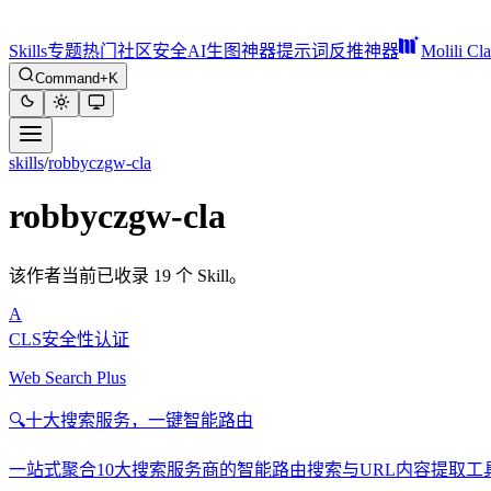
Skills
专题
热门
社区
安全
AI生图神器
提示词反推神器
Molili Cl
Command+K
skills
/
robbyczgw-cla
robbyczgw-cla
该作者当前已收录 19 个 Skill。
A
CLS安全性认证
Web Search Plus
🔍
十大搜索服务，一键智能路由
一站式聚合10大搜索服务商的智能路由搜索与URL内容提取