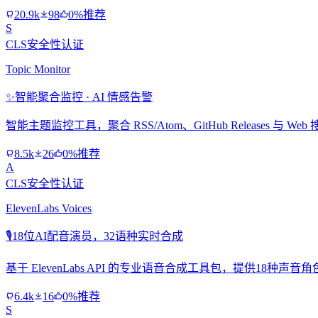
20.9k
98
0%推荐
S
CLS安全性认证
Topic Monitor
✨
智能聚合监控 · AI 情感告警
智能主题监控工具，聚合 RSS/Atom、GitHub Releases 
8.5k
26
0%推荐
A
CLS安全性认证
ElevenLabs Voices
🎙️
18位AI配音演员，32语种实时合成
基于 ElevenLabs API 的专业语音合成工具包，提供1
6.4k
16
0%推荐
S