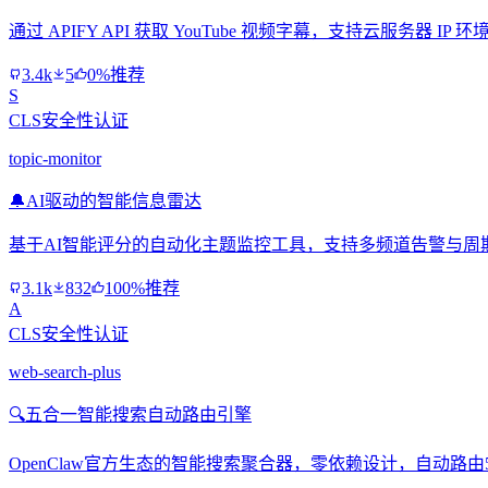
通过 APIFY API 获取 YouTube 视频字幕，支持云服务器
3.4k
5
0%推荐
S
CLS安全性认证
topic-monitor
🔔
AI驱动的智能信息雷达
基于AI智能评分的自动化主题监控工具，支持多频道告警与周
3.1k
832
100%推荐
A
CLS安全性认证
web-search-plus
🔍
五合一智能搜索自动路由引擎
OpenClaw官方生态的智能搜索聚合器，零依赖设计，自动