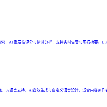
与 Web 搜索，AI 重要性评分与情感分析，支持实时告警与周报摘要。Dig
8种声音角色、32语言支持、AI音效生成与自定义语音设计，适合内容创