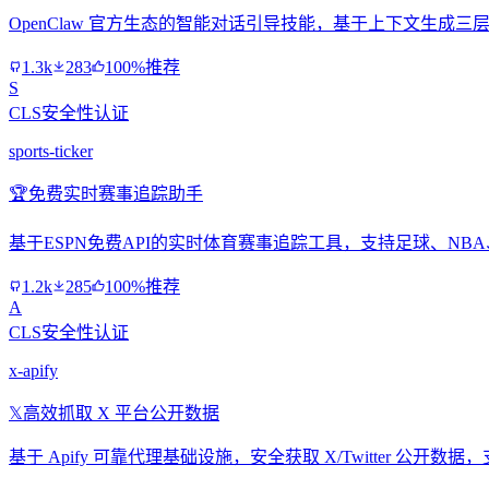
OpenClaw 官方生态的智能对话引导技能，基于上下文生
1.3k
283
100%推荐
S
CLS安全性认证
sports-ticker
🏆
免费实时赛事追踪助手
基于ESPN免费API的实时体育赛事追踪工具，支持足球、NB
1.2k
285
100%推荐
A
CLS安全性认证
x-apify
𝕏
高效抓取 X 平台公开数据
基于 Apify 可靠代理基础设施，安全获取 X/Twitter 公