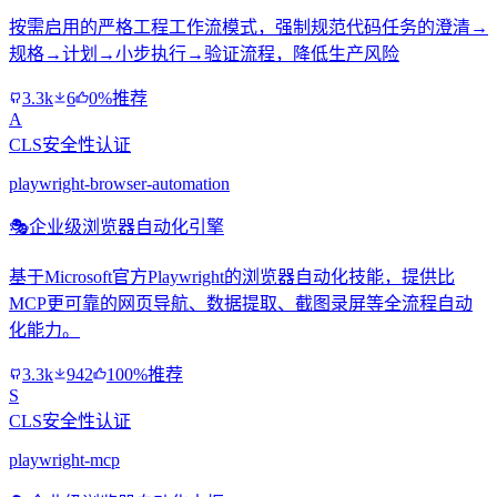
按需启用的严格工程工作流模式，强制规范代码任务的澄清→
规格→计划→小步执行→验证流程，降低生产风险
3.3k
6
0%推荐
A
CLS安全性认证
playwright-browser-automation
🎭
企业级浏览器自动化引擎
基于Microsoft官方Playwright的浏览器自动化技能，提供比
MCP更可靠的网页导航、数据提取、截图录屏等全流程自动
化能力。
3.3k
942
100%推荐
S
CLS安全性认证
playwright-mcp