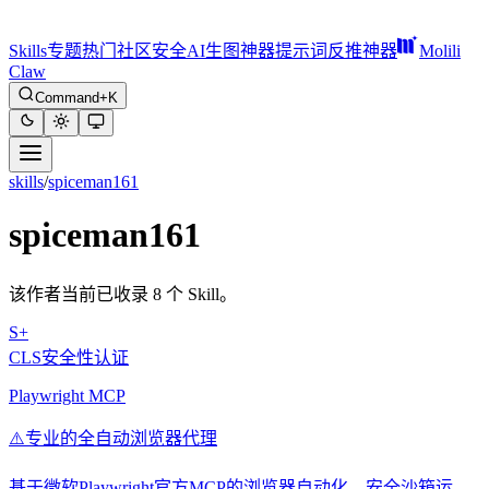
Skills
专题
热门
社区
安全
AI生图神器
提示词反推神器
Molili
Claw
Command+K
skills
/
spiceman161
spiceman161
该作者当前已收录 8 个 Skill。
S+
CLS安全性认证
Playwright MCP
⚠️
专业的全自动浏览器代理
基于微软Playwright官方MCP的浏览器自动化，安全沙箱运