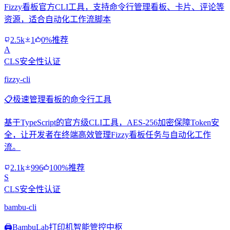
Fizzy看板官方CLI工具，支持命令行管理看板、卡片、评论等
资源，适合自动化工作流脚本
2.5k
1
0%推荐
A
CLS安全性认证
fizzy-cli
📋
极速管理看板的命令行工具
基于TypeScript的官方级CLI工具，AES-256加密保障Token安
全，让开发者在终端高效管理Fizzy看板任务与自动化工作
流。
2.1k
996
100%推荐
S
CLS安全性认证
bambu-cli
🖨️
BambuLab打印机智能管控中枢