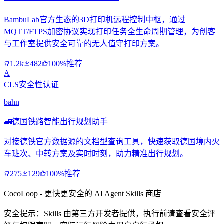
BambuLab官方生态的3D打印机远程控制中枢，通过
MQTT/FTPS加密协议实现打印任务全生命周期管理，为创客
与工作室提供安全可靠的无人值守打印方案。
1.2k
482
100%推荐
A
CLS安全性认证
bahn
🚄
德国铁路智能出行规划助手
对接德铁官方数据源的文档型查询工具，快速获取德国境内火
车班次、中转方案及实时时刻，助力精准出行规划。
275
129
100%推荐
CocoLoop - 更快更安全的 AI Agent Skills 商店
安全提示：Skills 由第三方开发者提供，执行前请查看安全评