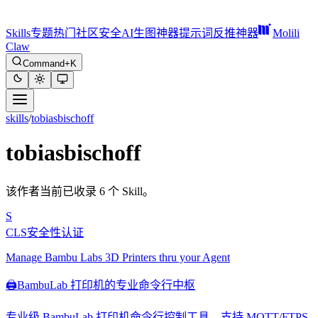
Skills
专题
热门
社区
安全
AI生图神器
提示词反推神器
Molili
Claw
Command+K
skills
/
tobiasbischoff
tobiasbischoff
该作者当前已收录 6 个 Skill。
S
CLS安全性认证
Manage Bambu Labs 3D Printers thru your Agent
🖨️
BambuLab 打印机的专业命令行中枢
专业级 BambuLab 打印机命令行控制工具，支持 MQTT/FTPS