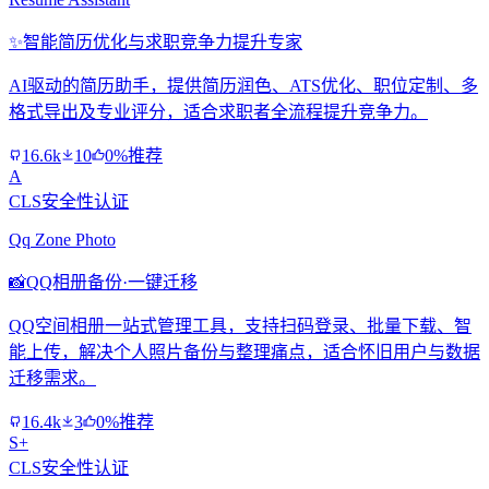
✨
智能简历优化与求职竞争力提升专家
AI驱动的简历助手，提供简历润色、ATS优化、职位定制、多
格式导出及专业评分，适合求职者全流程提升竞争力。
16.6k
10
0%推荐
A
CLS安全性认证
Qq Zone Photo
📸
QQ相册备份·一键迁移
QQ空间相册一站式管理工具，支持扫码登录、批量下载、智
能上传，解决个人照片备份与整理痛点，适合怀旧用户与数据
迁移需求。
16.4k
3
0%推荐
S+
CLS安全性认证