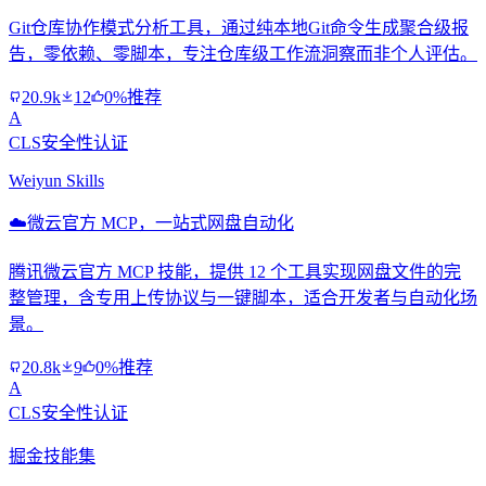
Git仓库协作模式分析工具，通过纯本地Git命令生成聚合级报
告，零依赖、零脚本，专注仓库级工作流洞察而非个人评估。
20.9k
12
0%推荐
A
CLS安全性认证
Weiyun Skills
☁️
微云官方 MCP，一站式网盘自动化
腾讯微云官方 MCP 技能，提供 12 个工具实现网盘文件的完
整管理，含专用上传协议与一键脚本，适合开发者与自动化场
景。
20.8k
9
0%推荐
A
CLS安全性认证
掘金技能集