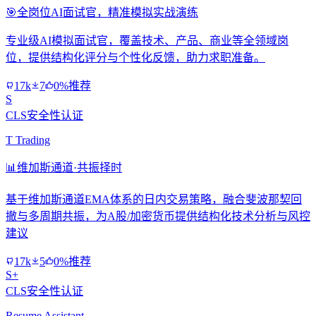
🎯
全岗位AI面试官，精准模拟实战演练
专业级AI模拟面试官，覆盖技术、产品、商业等全领域岗
位，提供结构化评分与个性化反馈，助力求职准备。
17k
7
0%推荐
S
CLS安全性认证
T Trading
📊
维加斯通道·共振择时
基于维加斯通道EMA体系的日内交易策略，融合斐波那契回
撤与多周期共振，为A股/加密货币提供结构化技术分析与风控
建议
17k
5
0%推荐
S+
CLS安全性认证
Resume Assistant