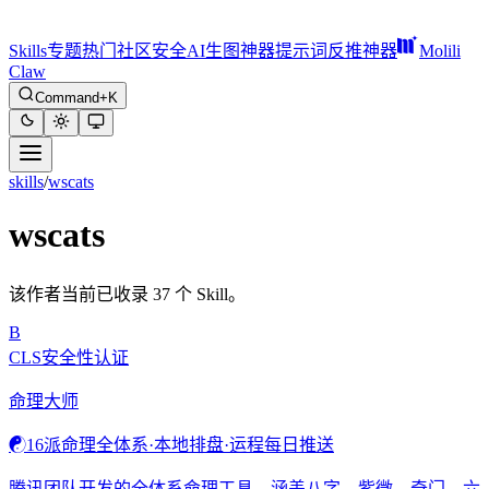
Skills
专题
热门
社区
安全
AI生图神器
提示词反推神器
Molili
Claw
Command+K
skills
/
wscats
wscats
该作者当前已收录 37 个 Skill。
B
CLS安全性认证
命理大师
☯️
16派命理全体系·本地排盘·运程每日推送
腾讯团队开发的全体系命理工具，涵盖八字、紫微、奇门、六