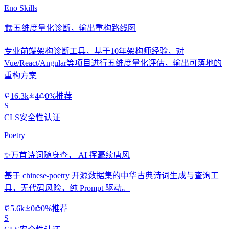
Eno Skills
🏗️
五维度量化诊断，输出重构路线图
专业前端架构诊断工具，基于10年架构师经验，对
Vue/React/Angular等项目进行五维度量化评估，输出可落地的
重构方案
16.3k
4
0%推荐
S
CLS安全性认证
Poetry
✨
万首诗词随身查， AI 挥毫续唐风
基于 chinese-poetry 开源数据集的中华古典诗词生成与查询工
具，无代码风险，纯 Prompt 驱动。
5.6k
0
0%推荐
S