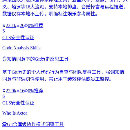
爻、塔罗等16大流派，支持本地排盘、合婚择吉与运程推送，
数据仅存本地不上传，明确标注娱乐参考属性。
23.1k
26
0%推荐
S
CLS安全性认证
Code Analysis Skills
🪞
知情同意下的Git历史反思工具
基于Git历史的个人代码行为自查与团队复盘工具，强调知情
同意与非惩罚性使用，禁止用于绩效评估或员工监控。
22.9k
16
0%推荐
S
CLS安全性认证
Who Is Actor
🕵️
Git仓库级协作模式洞察工具