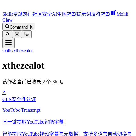
Skills
专题
热门
社区
安全
AI生图神器
提示词反推神器
Molili
Claw
Command+K
skills
/
xthezealot
xthezealot
该作者当前已收录 2 个 Skill。
A
CLS安全性认证
YouTube Transcript
📜
一键提取YouTube智能字幕
智能提取YouTube视频字幕与元数据，支持多语言自动切换与