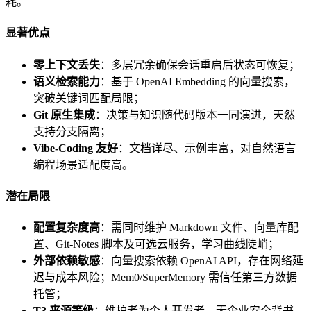
耗。
显著优点
零上下文丢失
：多层冗余确保会话重启后状态可恢复；
语义检索能力
：基于 OpenAI Embedding 的向量搜索，
突破关键词匹配局限；
Git 原生集成
：决策与知识随代码版本一同演进，天然
支持分支隔离；
Vibe-Coding 友好
：文档详尽、示例丰富，对自然语言
编程场景适配度高。
潜在局限
配置复杂度高
：需同时维护 Markdown 文件、向量库配
置、Git-Notes 脚本及可选云服务，学习曲线陡峭；
外部依赖敏感
：向量搜索依赖 OpenAI API，存在网络延
迟与成本风险；Mem0/SuperMemory 需信任第三方数据
托管；
T3 来源等级
：维护者为个人开发者，无企业安全背书，