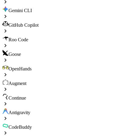
Gemini CLI
GitHub Copilot
Roo Code
Goose
OpenHands
Augment
Continue
Antigravity
CodeBuddy