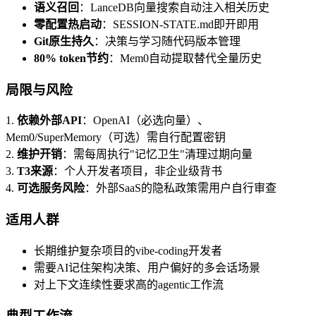
语义召回
：LanceDB向量搜索自动注入相关历史
零配置热启动
：SESSION-STATE.md即开即用
Git原生持久
：决策与学习随代码版本管理
80% token节约
：Mem0自动提取替代全量历史
局限与风险
1.
依赖外部API
：OpenAI（必选向量）、
Mem0/SuperMemory（可选）需自行配置密钥
2.
维护开销
：需每周执行"记忆卫生"清理过期向量
3.
T3来源
：个人开发者项目，非企业级背书
4.
可选服务风险
：外部SaaS的隐私政策需用户自行审查
适用人群
长期维护复杂项目的vibe-coding开发者
需要AI记住架构决策、用户偏好的多会话场景
对上下文连续性要求高的agentic工作流
典型工作流