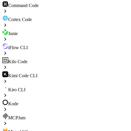
Command Code
Cortex Code
Junie
iFlow CLI
Kilo Code
Kimi Code CLI
Kiro CLI
Kode
MCPJam