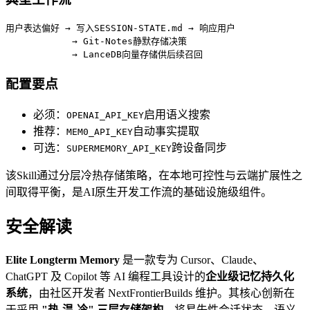
用户表达偏好 → 写入SESSION-STATE.md → 响应用户

            → Git-Notes静默存储决策

            → LanceDB向量存储供后续召回
配置要点
必须：
启用语义搜索
OPENAI_API_KEY
推荐：
自动事实提取
MEM0_API_KEY
可选：
跨设备同步
SUPERMEMORY_API_KEY
该Skill通过分层冷热存储策略，在本地可控性与云端扩展性之
间取得平衡，是AI原生开发工作流的基础设施级组件。
安全解读
Elite Longterm Memory
是一款专为 Cursor、Claude、
ChatGPT 及 Copilot 等 AI 编程工具设计的
企业级记忆持久化
系统
，由社区开发者 NextFrontierBuilds 维护。其核心创新在
于采用
"热-温-冷" 三层存储架构
，将易失性会话状态、语义