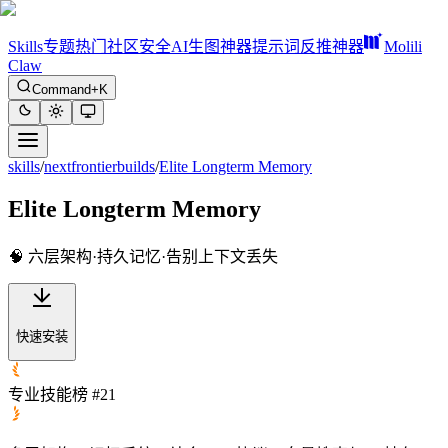
Skills
专题
热门
社区
安全
AI生图神器
提示词反推神器
Molili
Claw
Command+K
skills
/
nextfrontierbuilds
/
Elite Longterm Memory
Elite Longterm Memory
🧠 六层架构·持久记忆·告别上下文丢失
快速安装
专业技能榜 #21