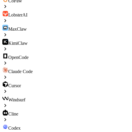
CoPaw
LobsterAI
MaxClaw
KimiClaw
OpenCode
Claude Code
Cursor
Windsurf
Cline
Codex