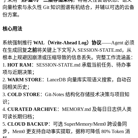
向量检索与永久性 Git 知识图谱有机结合，并辅以可选的云备
份方案。
核心用法
系统强制推行
WAL（Write-Ahead Log）协议
——Agent 必须
在生成回复
之前
将关键上下文写入 SESSION-STATE.md，从
根本上规避因崩溃或压缩导致的信息丢失。完整工作流涵盖：
1.
HOT RAM
：SESSION-STATE.md 承载当前任务、待办事
项与近期决策；
2.
WARM STORE
：LanceDB 向量库实现语义搜索，自动召
回相关历史；
3.
COLD STORE
：Git-Notes 结构化存储技术决策与项目知
识；
4.
CURATED ARCHIVE
：MEMORY.md 及每日日志供人类
可读长期归档；
5.
CLOUD BACKUP
：可选 SuperMemory/Mem0 跨设备同
步，Mem0 更支持自动事实提取，据称可降低 80% Token 消