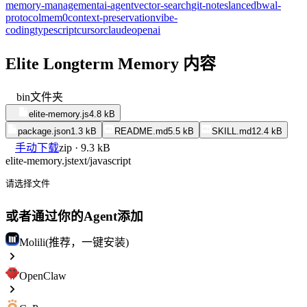
memory-management
ai-agent
vector-search
git-notes
lancedb
wal-
protocol
mem0
context-preservation
vibe-
coding
typescript
cursor
claude
openai
Elite Longterm Memory 内容
bin
文件夹
elite-memory.js
4.8 kB
package.json
1.3 kB
README.md
5.5 kB
SKILL.md
12.4 kB
手动下载
zip · 9.3 kB
elite-memory.js
text/javascript
请选择文件
或者通过你的Agent添加
Molili(推荐，一键安装)
OpenClaw