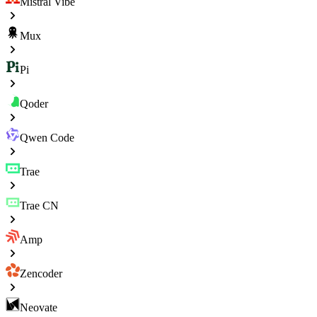
Mistral Vibe
Mux
Pi
Qoder
Qwen Code
Trae
Trae CN
Amp
Zencoder
Neovate