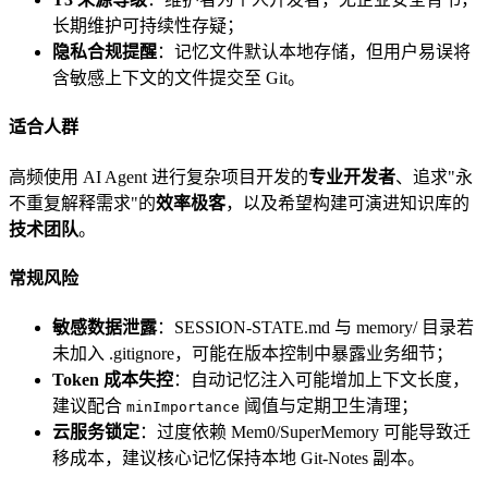
长期维护可持续性存疑；
隐私合规提醒
：记忆文件默认本地存储，但用户易误将
含敏感上下文的文件提交至 Git。
适合人群
高频使用 AI Agent 进行复杂项目开发的
专业开发者
、追求"永
不重复解释需求"的
效率极客
，以及希望构建可演进知识库的
技术团队
。
常规风险
敏感数据泄露
：SESSION-STATE.md 与 memory/ 目录若
未加入 .gitignore，可能在版本控制中暴露业务细节；
Token 成本失控
：自动记忆注入可能增加上下文长度，
建议配合
阈值与定期卫生清理；
minImportance
云服务锁定
：过度依赖 Mem0/SuperMemory 可能导致迁
移成本，建议核心记忆保持本地 Git-Notes 副本。