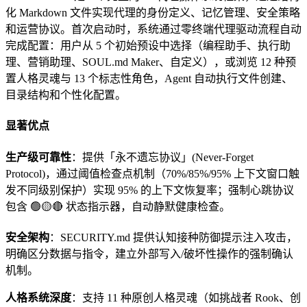
化 Markdown 文件实现代理的身份定义、记忆管理、安全策略
和运营协议。首次启动时，系统通过零终端代理驱动流程自动
完成配置：用户从 5 个初始预设中选择（编程助手、执行助
理、营销助理、SOUL.md Maker、自定义），或浏览 12 种预
置人格灵魂与 13 个标志性角色，Agent 自动执行文件创建、
目录结构和个性化配置。
显著优点
生产级可靠性
：提供「永不遗忘协议」(Never-Forget
Protocol)，通过阈值检查点机制（70%/85%/95% 上下文窗口触
发不同级别保护）实现 95% 的上下文恢复率；强制心跳协议
包含 🟢🟡🔴 状态指示器，自动静默健康检查。
安全架构
：SECURITY.md 提供认知接种防御提示注入攻击，
明确区分数据与指令，建立外部写入/破坏性操作的强制确认
机制。
人格系统深度
：支持 11 种原创人格灵魂（如挑战者 Rook、创