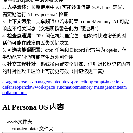
除 ~/workspace/ 中的关键文件
2.
人格漂移
：长期使用中 AI 可能逐渐偏离 SOUL.md 定义，
需定期运行 "show persona" 检查
3.
上下文污染
：共享频道中若未配置 requireMention，AI 可能
响应不相关消息（文档明确警告此为"硬边界"）
4.
检查点遗漏
：70% 阈值机制虽完善，但极端快速增长的对
话仍可能在触发前丢失关键决策
5.
可选功能误配置
：cron 任务和 Discord 配置虽为 opt-in，但
手动配置时仍可能产生意外副作用
6.
社交工程针对
：系统虽内置安全训练，但针对长期记忆内容
的针对性攻击理论上可能更有效（因记忆更丰富）
ai-agent
persona-management
context-protection
prompt-injection-
defense
openclaw
workspace-automation
memory-management
team-
collaboration
AI Persona OS 内容
assets
文件夹
cron-templates
文件夹