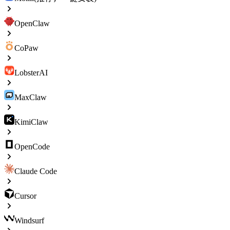
OpenClaw
CoPaw
LobsterAI
MaxClaw
KimiClaw
OpenCode
Claude Code
Cursor
Windsurf