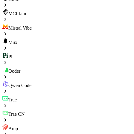
MCPJam
Mistral Vibe
Mux
Pi
Qoder
Qwen Code
Trae
Trae CN
Amp