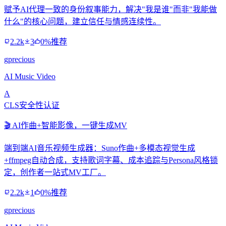
赋予AI代理一致的身份叙事能力，解决"我是谁"而非"我能做
什么"的核心问题，建立信任与情感连续性。
2.2k
3
0%推荐
gprecious
AI Music Video
A
CLS安全性认证
🎬 AI作曲+智能影像，一键生成MV
端到端AI音乐视频生成器：Suno作曲+多模态视觉生成
+ffmpeg自动合成，支持歌词字幕、成本追踪与Persona风格锁
定，创作者一站式MV工厂。
2.2k
1
0%推荐
gprecious