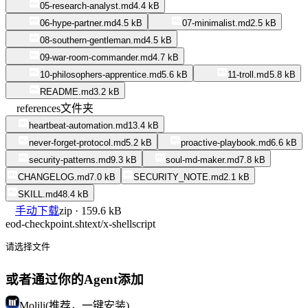
05-research-analyst.md
4.4 kB
06-hype-partner.md
4.5 kB
07-minimalist.md
2.5 kB
08-southern-gentleman.md
4.5 kB
09-war-room-commander.md
4.7 kB
10-philosophers-apprentice.md
5.6 kB
11-troll.md
5.8 kB
README.md
3.2 kB
references
文件夹
heartbeat-automation.md
13.4 kB
never-forget-protocol.md
5.2 kB
proactive-playbook.md
6.6 kB
security-patterns.md
9.3 kB
soul-md-maker.md
7.8 kB
CHANGELOG.md
7.0 kB
SECURITY_NOTE.md
2.1 kB
SKILL.md
48.4 kB
手动下载
zip · 159.6 kB
eod-checkpoint.sh
text/x-shellscript
请选择文件
或者通过你的Agent添加
Molili(推荐，一键安装)