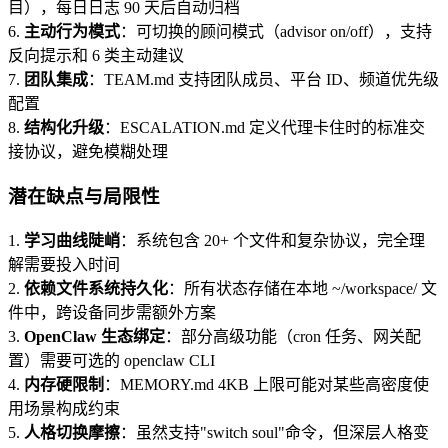
目），每日日志 90 天后自动归档
6.
主动行为模式
：可切换的顾问模式（advisor on/off），支持
反向提示和 6 类主动建议
7.
团队集成
：TEAM.md 支持团队成员、平台 ID、频道优先级
配置
8.
结构化升级
：ESCALATION.md 定义代理卡住时的标准交
接协议，避免模糊处理
潜在缺点与局限性
1.
学习曲线陡峭
：系统包含 20+ 个文件和复杂协议，完全理
解需要投入时间
2.
依赖文件系统持久化
：所有状态存储在本地 ~/workspace/ 文
件中，跨设备同步需额外方案
3.
OpenClaw 生态绑定
：部分高级功能（cron 任务、网关配
置）需要可选的 openclaw CLI
4.
内存硬限制
：MEMORY.md 4KB 上限可能对某些高密度使
用场景构成约束
5.
人格切换摩擦
：虽然支持"switch soul"命令，但深层人格变