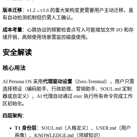
版本迁移
：v1.2→v1.6 的重大架构变更需要用户主动迁移，虽
有自动检测机制但仍需人工确认。
成本考量
：心跳协议的频繁检查点写入可能增加文件 I/O 和存
储开销，高频使用场景需监控磁盘使用。
安全解读
核心用法
AI Persona OS 采用
代理驱动设置
（Zero-Terminal），用户只需
选择预设（编码助手、行政助理、营销助手、SOUL.md 定制
器或自定义），AI 代理自动通过 exec 执行所有命令完成工作
区初始化。
四层架构
：
T1 身份层
：SOUL.md（人格定义）、USER.md（用户
画像）、KNOWLEDGE.md（领域知识）