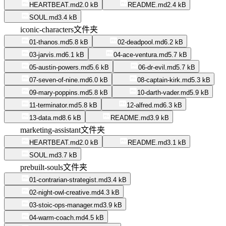
HEARTBEAT.md
2.0 kB
README.md
2.4 kB
SOUL.md
3.4 kB
iconic-characters
文件夹
01-thanos.md
5.8 kB
02-deadpool.md
6.2 kB
03-jarvis.md
6.1 kB
04-ace-ventura.md
5.7 kB
05-austin-powers.md
5.6 kB
06-dr-evil.md
5.7 kB
07-seven-of-nine.md
6.0 kB
08-captain-kirk.md
5.3 kB
09-mary-poppins.md
5.8 kB
10-darth-vader.md
5.9 kB
11-terminator.md
5.8 kB
12-alfred.md
6.3 kB
13-data.md
8.6 kB
README.md
3.9 kB
marketing-assistant
文件夹
HEARTBEAT.md
2.0 kB
README.md
3.1 kB
SOUL.md
3.7 kB
prebuilt-souls
文件夹
01-contrarian-strategist.md
3.4 kB
02-night-owl-creative.md
4.3 kB
03-stoic-ops-manager.md
3.9 kB
04-warm-coach.md
4.5 kB