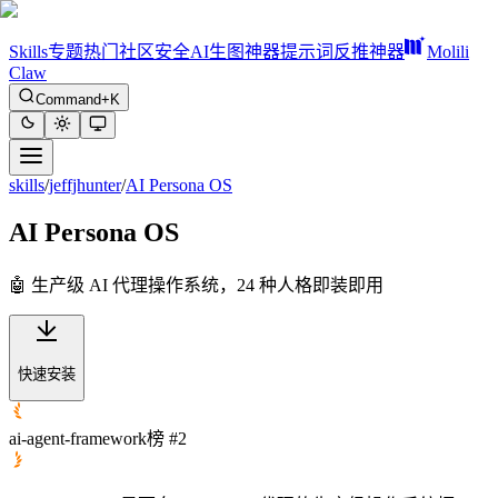
Skills
专题
热门
社区
安全
AI生图神器
提示词反推神器
Molili
Claw
Command+K
skills
/
jeffjhunter
/
AI Persona OS
AI Persona OS
🤖 生产级 AI 代理操作系统，24 种人格即装即用
快速安装
ai-agent-framework榜 #2