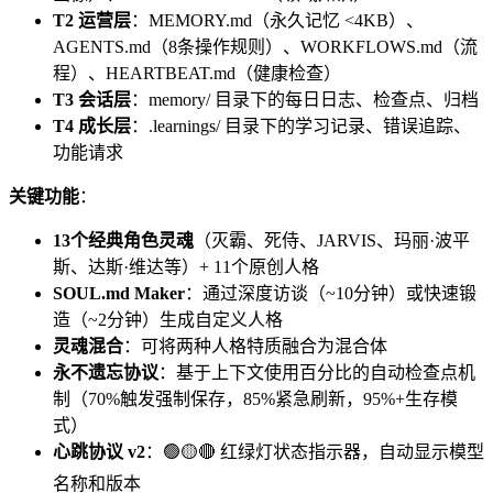
T2 运营层
：MEMORY.md（永久记忆 <4KB）、
AGENTS.md（8条操作规则）、WORKFLOWS.md（流
程）、HEARTBEAT.md（健康检查）
T3 会话层
：memory/ 目录下的每日日志、检查点、归档
T4 成长层
：.learnings/ 目录下的学习记录、错误追踪、
功能请求
关键功能
：
13个经典角色灵魂
（灭霸、死侍、JARVIS、玛丽·波平
斯、达斯·维达等）+ 11个原创人格
SOUL.md Maker
：通过深度访谈（~10分钟）或快速锻
造（~2分钟）生成自定义人格
灵魂混合
：可将两种人格特质融合为混合体
永不遗忘协议
：基于上下文使用百分比的自动检查点机
制（70%触发强制保存，85%紧急刷新，95%+生存模
式）
心跳协议 v2
：🟢🟡🔴 红绿灯状态指示器，自动显示模型
名称和版本