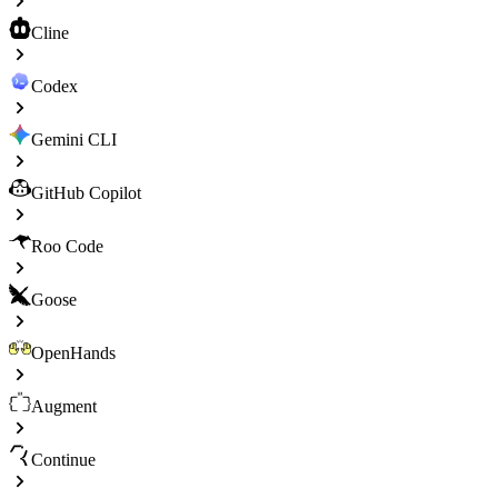
Cline
Codex
Gemini CLI
GitHub Copilot
Roo Code
Goose
OpenHands
Augment
Continue