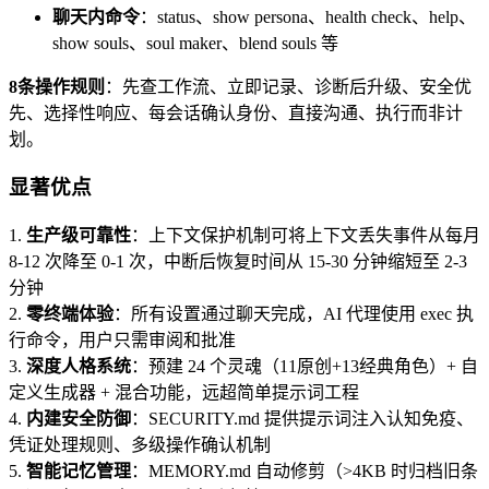
聊天内命令
：status、show persona、health check、help、
show souls、soul maker、blend souls 等
8条操作规则
：先查工作流、立即记录、诊断后升级、安全优
先、选择性响应、每会话确认身份、直接沟通、执行而非计
划。
显著优点
1.
生产级可靠性
：上下文保护机制可将上下文丢失事件从每月
8-12 次降至 0-1 次，中断后恢复时间从 15-30 分钟缩短至 2-3
分钟
2.
零终端体验
：所有设置通过聊天完成，AI 代理使用 exec 执
行命令，用户只需审阅和批准
3.
深度人格系统
：预建 24 个灵魂（11原创+13经典角色）+ 自
定义生成器 + 混合功能，远超简单提示词工程
4.
内建安全防御
：SECURITY.md 提供提示词注入认知免疫、
凭证处理规则、多级操作确认机制
5.
智能记忆管理
：MEMORY.md 自动修剪（>4KB 时归档旧条