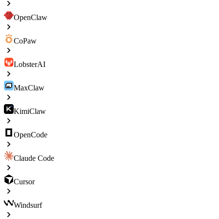
OpenClaw
CoPaw
LobsterAI
MaxClaw
KimiClaw
OpenCode
Claude Code
Cursor
Windsurf