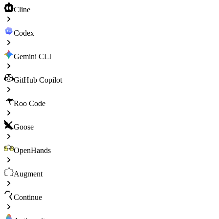
Cline
Codex
Gemini CLI
GitHub Copilot
Roo Code
Goose
OpenHands
Augment
Continue