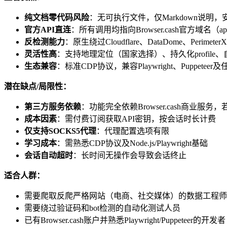
纯文档零代码风险
：无可执行文件，仅Markdown说明，安
官方API直连
：所有调用均指向Browser.cash官方域名（api.
反检测能力
：原生绕过Cloudflare、DataDome、Perimet
灵活性高
：支持地理定位（国家选择）、持久化profile
生态兼容
：标准CDP协议，兼容Playwright、Puppetee
潜在缺点/局限性：
第三方服务依赖
：功能完全依赖Browser.cash商业服
成本因素
：需付费订阅获取API密钥，按会话时长计费
仅支持SOCKS5代理
：代理配置选项有限
学习成本
：需熟悉CDP协议及Node.js/Playwright基础
会话自动超时
：长时间无操作会导致会话终止
适合人群：
需要爬取反爬严格网站（电商、社交媒体）的数据工程师
需要绕过验证码和bot检测的自动化测试人员
已有Browser.cash账户并熟悉Playwright/Puppeteer的开发者