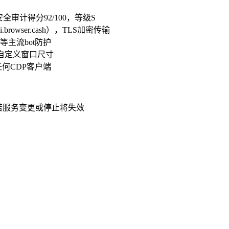
全审计得分92/100，等级S
browser.cash），TLS加密传输
erX等主流bot防护
、自定义窗口尺寸
r及任何CDP客户端
务，若服务变更或停止将失效