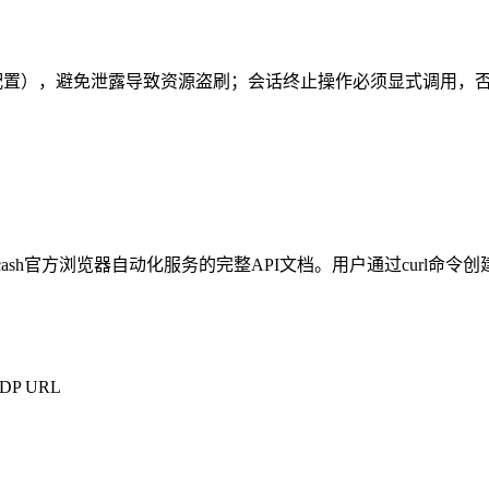
wdbot 配置），避免泄露导致资源盗刷；会话终止操作必须显式调用
er.cash官方浏览器自动化服务的完整API文档。用户通过curl命令创建Web
DP URL