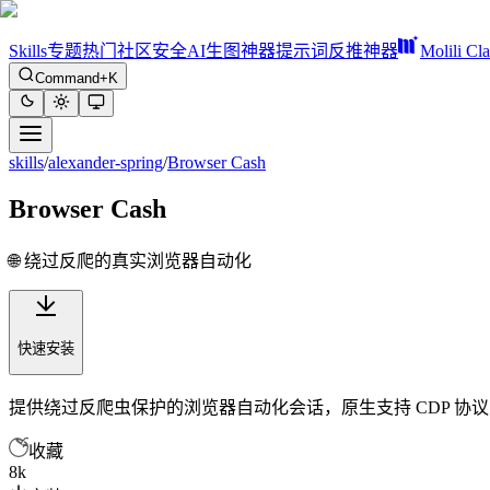
Skills
专题
热门
社区
安全
AI生图神器
提示词反推神器
Molili Cl
Command+K
skills
/
alexander-spring
/
Browser Cash
Browser Cash
🌐 绕过反爬的真实浏览器自动化
快速安装
提供绕过反爬虫保护的浏览器自动化会话，原生支持 CDP 协
收藏
8k