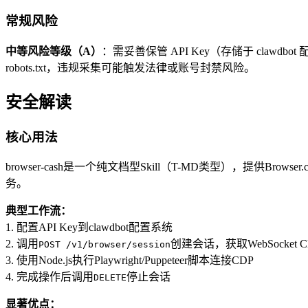
常规风险
中等风险等级（A）
：需妥善保管 API Key（存储于 cla
robots.txt，违规采集可能触发法律或账号封禁风险。
安全解读
核心用法
browser-cash是一个纯文档型Skill（T-MD类型），提供Brows
务。
典型工作流：
1. 配置API Key到clawdbot配置系统
2. 调用
创建会话，获取WebSocket C
POST /v1/browser/session
3. 使用Node.js执行Playwright/Puppeteer脚本连接CDP
4. 完成操作后调用
停止会话
DELETE
显著优点：