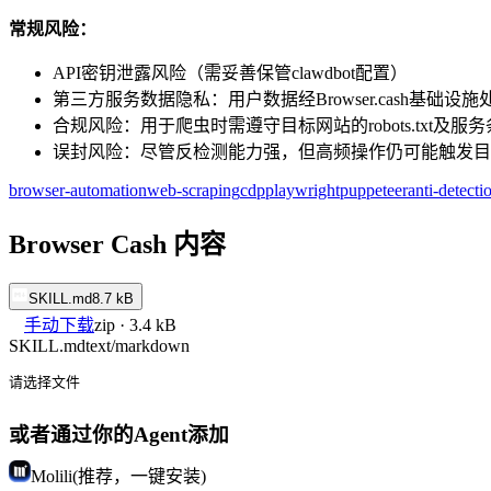
常规风险：
API密钥泄露风险（需妥善保管clawdbot配置）
第三方服务数据隐私：用户数据经Browser.cash基础
合规风险：用于爬虫时需遵守目标网站的robots.txt及
误封风险：尽管反检测能力强，但高频操作仍可能触发目
browser-automation
web-scraping
cdp
playwright
puppeteer
anti-detecti
Browser Cash 内容
SKILL.md
8.7 kB
手动下载
zip · 3.4 kB
SKILL.md
text/markdown
请选择文件
或者通过你的Agent添加
Molili(推荐，一键安装)