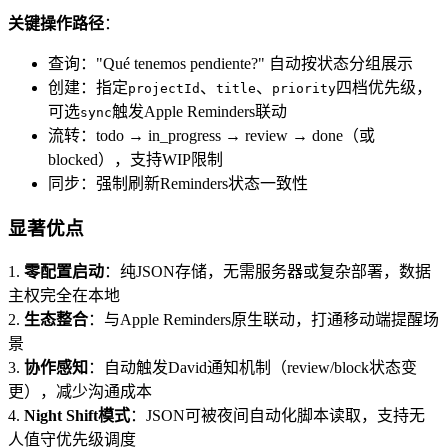
关键操作路径
：
查询："Qué tenemos pendiente?" 自动按状态分组展示
创建：指定
、
、
四档优先级，
projectId
title
priority
可选
触发Apple Reminders联动
sync
流转：todo → in_progress → review → done（或
blocked），支持WIP限制
同步：强制刷新Reminders状态一致性
显著优点
1.
零配置启动
：纯JSON存储，无需服务器或复杂部署，数据
主权完全在本地
2.
生态整合
：与Apple Reminders原生联动，打通移动端提醒场
景
3.
协作感知
：自动触发David通知机制（review/block状态变
更），减少沟通成本
4.
Night Shift模式
：JSON可被夜间自动化脚本读取，支持无
人值守优先级调度