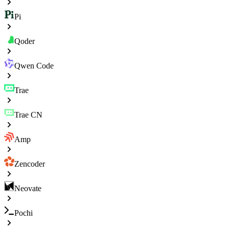
Pi
Qoder
Qwen Code
Trae
Trae CN
Amp
Zencoder
Neovate
Pochi