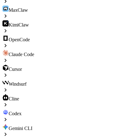
MaxClaw
KimiClaw
OpenCode
Claude Code
Cursor
Windsurf
Cline
Codex
Gemini CLI