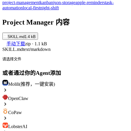
project-management
kanban
json-storage
apple-reminders
task-
automation
local-first
night-shift
Project Manager 内容
SKILL.md
1.4 kB
手动下载
zip · 1.1 kB
SKILL.md
text/markdown
请选择文件
或者通过你的Agent添加
Molili(推荐，一键安装)
OpenClaw
CoPaw
LobsterAI