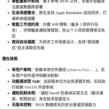
零配置即开即用
：基于本地 JSON 文件，无需外部服务
注册或数据库部署
生态深度整合
：原生支持 Apple Reminders 双向同步，打
通系统级提醒
智能工作流约束
：内置 WIP 限制（最多 3 项并行任
务）、评审触发通知等规则，防止个人项目管理常见失
控
夜间自动调度
：为异步工作场景设计，支持"夜班模
式"自主读取优先级
潜在局限
单用户架构
：依赖本地文件路径 (
)，无
/Users/fz1/...
多用户协作或冲突解决机制
功能描述型 Skill
：当前版本仅为业务逻辑文档，实际执
行依赖 Vivi OS 外部系统
通知机制未明
："通知 David"的具体实现方式（聊天渠
道、权限验证）未在技术层面定义
无版本控制
：JSON 数据库无历史记录或回滚能力