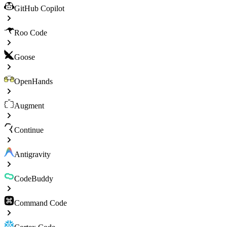
GitHub Copilot
Roo Code
Goose
OpenHands
Augment
Continue
Antigravity
CodeBuddy
Command Code