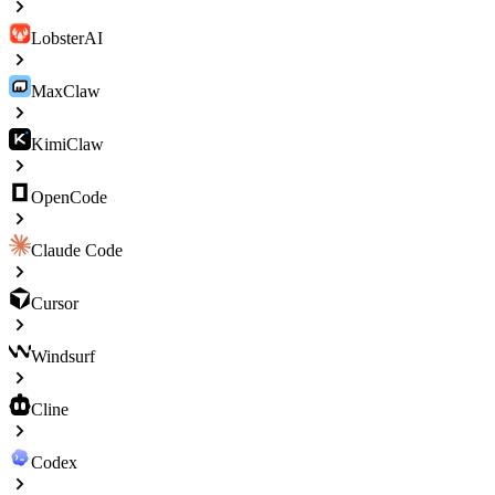
LobsterAI
MaxClaw
KimiClaw
OpenCode
Claude Code
Cursor
Windsurf
Cline
Codex