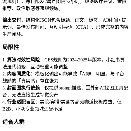
流规则），每日限发2篇且间隔≥2小时，规避医疗建议、金融
推荐、政治敏感等违规领域。
输出交付
：结构化JSON包含标题、正文、标签、AI封面图提
示词、最佳发布时间、互动引导语（CTA），形成完整的内容
生产闭环。
局限性
1.
算法时效性风险
：CES规则为2024-2025年版本，小红书算
法迭代频繁，互动权重可能调整
2.
内容同质化
：模板化输出可能导致「AI味」明显，与平台
鼓励的「真实感」存在张力
3.
封面图执行依赖
：仅提供prompt描述，需外部AI绘图工具配
合，无法直接生成视觉资产
4.
行业适配盲区
：美妆/穿搭/美食等高频赛道模板成熟，但
B2B、小众专业领域适配不足
适合人群