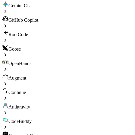
Gemini CLI
GitHub Copilot
Roo Code
Goose
OpenHands
Augment
Continue
Antigravity
CodeBuddy