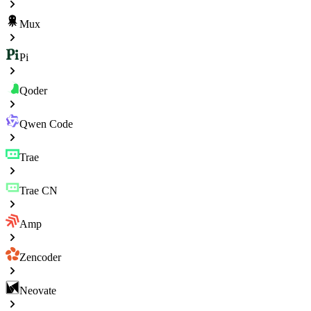
Mux
Pi
Qoder
Qwen Code
Trae
Trae CN
Amp
Zencoder
Neovate