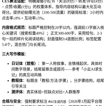
CES算法适配
：明确遵循小红书「关注(8分) > 转发/评论(4分)
> 点赞/收藏(1分)」的权重体系，指导内容结构以最大化互动
得分。提供初始曝光池（100-500流量）的破局标准：2小时内
点击率≥8% + 互动率≥5%。
内容格式规范
：标题严格控制在20字以内，强调前13字嵌入核
心关键词（搜索权重40%）；正文300-600字，采用短句、2-3
句一段的碎片化阅读结构；封面强制3:4竖图比例；标签配置
5-8个，混合热门与长尾词。
三大写作模板
：
日记体（首推）
：第一人称叙事，含情绪起伏、具体时
间数字场景，结尾留悬念或提问——参考「小云AI求生
记」的高互动风格
教程体
：标题含「教程/方法/步骤」，分步骤结构，结尾
引导关注
测评体
：真实体验+优缺点对比+人群推荐
合规与安全
：强制要求标注
（2026年1月起平台限
#AI生成内容