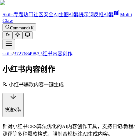
Skills
专题
热门
社区
安全
AI生图神器
提示词反推神器
Molili
Claw
Command+K
skills
/
372768498
/
小红书内容创作
小红书内容创作
📝 小红书爆款内容一键生成
快速安装
针对小红书CES算法优化的AI内容创作工具，支持日记/教程/
测评等多种爆款格式，强制合规标注AI生成内容。