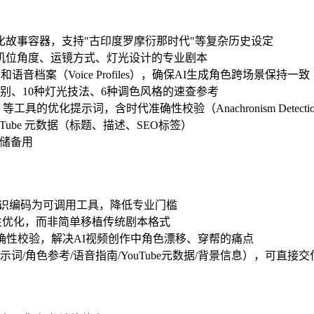
故事容器，支持"古印度罗摩衍那时代"等复杂历史设定
机位角度、运镜方式、灯光设计的专业剧本
eets）和语音档案（Voice Profiles），确保AI生成角色跨场景保持一致
景别、10种灯光技法、6种调色风格的速查参考
nway 等工具的优化提示词，含时代准确性校验（Anachronism Detecti
ouTube 元数据（标题、描述、SEO标签）
地存储备用
phy 知识编码为可调用工具，降低专业门槛
性优化，而非简单移植传统剧本格式
确性校验，解决AI视频创作中角色漂移、穿帮的痛点
词/角色参考/语音指南/YouTube元数据/背景信息），可直接