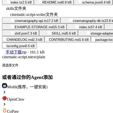
index.ts
2.5 kB
README.md
0.9 kB
schema.json
0.4 kB
skills
文件夹
cinematic-script-writer
文件夹
cinematography-api.ts
17.2 kB
cinematography-db.ts
23.8 
EXAMPLE-STORAGE.md
15.3 kB
index.ts
57.4 kB
skill.json
7.3 kB
SKILL.md
5.6 kB
storage-adapter
CHANGELOG.md
2.3 kB
CONTRIBUTING.md
1.6 kB
package-loc
tsconfig.json
0.5 kB
手动下载
zip · 161.1 kB
cinematic-script.ts
text/plain
请选择文件
或者通过你的Agent添加
Molili(推荐，一键安装)
OpenClaw
CoPaw