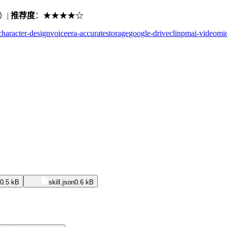
）|
推荐度
：★★★★☆
character-design
voice
era-accurate
storage
google-drive
cli
npm
ai-video
mi
0.5 kB
skill.json
0.6 kB