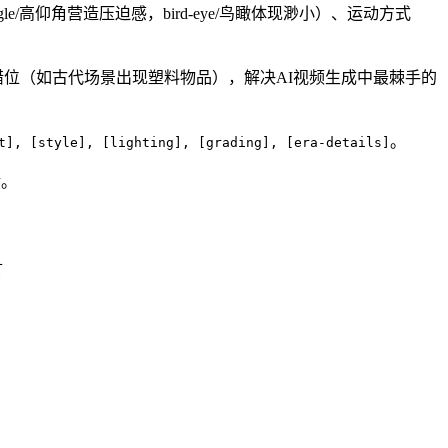
le/高仰角营造压迫感，bird-eye/鸟瞰体现渺小）、运动方式
位（如古代场景出现塑料物品），解决AI视频生成中最棘手的
。
t], [style], [lighting], [grading], [era-details]
储。
言