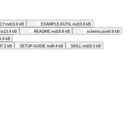
CY.md
13.6 kB
EXAMPLE-KUTIL.md
13.8 kB
.ts
13.4 kB
README.md
19.8 kB
schema.json
0.9 kB
5.4 kB
d
7.2 kB
SETUP-GUIDE.md
9.4 kB
SKILL.md
10.3 kB