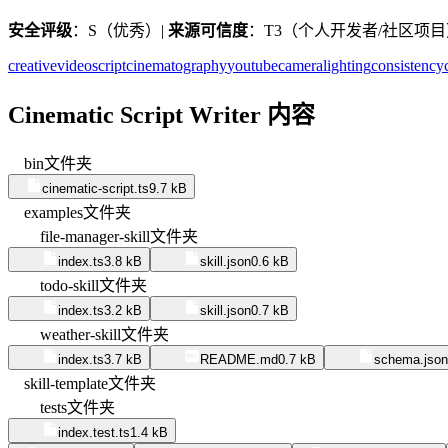
安全评级
：S（优秀）|
来源可信度
：T3（个人开发者/社区项目
creative
video
script
cinematography
youtube
camera
lighting
consistency
Cinematic Script Writer 内容
bin
文件夹
cinematic-script.ts
9.7 kB
examples
文件夹
file-manager-skill
文件夹
index.ts
3.8 kB
skill.json
0.6 kB
todo-skill
文件夹
index.ts
3.2 kB
skill.json
0.7 kB
weather-skill
文件夹
index.ts
3.7 kB
README.md
0.7 kB
schema.json
skill-template
文件夹
tests
文件夹
index.test.ts
1.4 kB