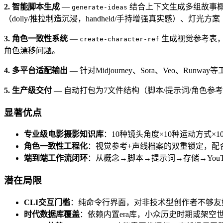
2. 智能脚本生成
—
结合上下文生成多组故事
generate-ideas
（dolly/推拉制造沉浸，handheld/手持增强真实感）、灯光方案（th
3. 角色一致性系统
—
生成视觉参考表
create-character-ref
角色漂移问题。
4. 多平台适配输出
— 针对Midjourney、Sora、Veo、Run
5. 生产级交付
— 自动打包为7文件结构（脚本/提示词/角色参考/声线指
显著优点
专业级电影摄影知识库
：10种镜头角度×10种运动方式
角色一致性工程化
：视觉参考+声线档案的双重锁定，配
端到端工作流闭环
：从概念→脚本→提示词→存储→YouTu
潜在局限
CLI交互门槛
：纯命令行界面，对非技术型创作者不够友
时代数据库覆盖
：依赖内置era库，小众历史时期或架空