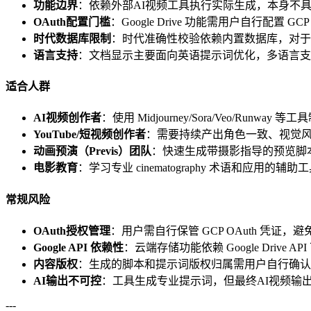
功能边界
：依赖外部AI视频工具执行实际生成，本身不具
OAuth配置门槛
：Google Drive 功能需用户自行配置 
时代数据库限制
：时代准确性校验依赖内置数据库，对于
语言支持
：文档显示主要面向英语提示词优化，多语言支
适合人群
AI视频创作者
：使用 Midjourney/Sora/Veo/Runway 
YouTube/短视频创作者
：需要持续产出角色一致、视觉
动画预演（Previs）团队
：快速生成带摄影指导的预览脚
电影教育
：学习专业 cinematography 术语和应用的辅助
常规风险
OAuth授权管理
：用户需自行保管 GCP OAuth 凭证，
Google API 依赖性
：云端存储功能依赖 Google Drive AP
内容版权
：生成的脚本和提示词版权归属需用户自行确认
AI输出不可控
：工具生成专业提示词，但最终AI视频输
---