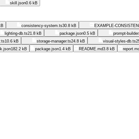
skill.json
0.6 kB
kB
consistency-system.ts
30.8 kB
EXAMPLE-CONSISTEN
lighting-db.ts
21.8 kB
package.json
0.5 kB
prompt-builder
.ts
10.6 kB
storage-manager.ts
24.8 kB
visual-styles-db.ts
2
k.json
182.2 kB
package.json
1.4 kB
README.md
3.8 kB
report.m