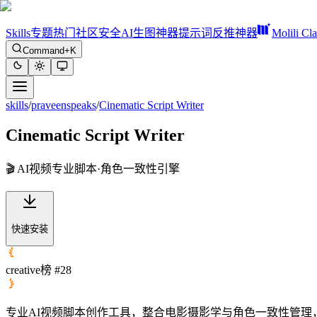
Skills
专题
热门
社区
安全
AI生图神器
提示词反推神器
Molili Cl
Command+K
skills
/
praveenspeaks
/
Cinematic Script Writer
Cinematic Script Writer
🎬 AI视频专业脚本·角色一致性引擎
快速安装
creative榜 #28
专业AI视频脚本创作工具，整合电影摄影学与角色一致性管理，支持Mi