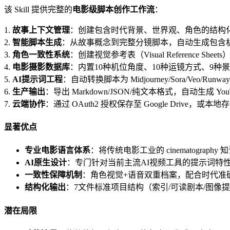
该 Skill 提供完整的
电影级脚本创作工作流
：
1.
故事上下文管理
：创建包含时代背景、世界观、角色的结构化
2.
智能脚本生成
：从故事概念到完整分镜脚本，自动生成包含
3.
角色一致性系统
：创建视觉参考表（Visual Reference Sh
4.
电影摄影数据库
：内置10种机位角度、10种运镜方式、9种
5.
AI提示词工程
：自动转换脚本为 Midjourney/Sora/Veo/Ru
6.
生产输出
：导出 Markdown/JSON/纯文本格式，自动生成 Y
7.
云端协作
：通过 OAuth2 授权保存至 Google Drive，或本
显著优点
专业电影语言体系
：将传统电影工业的 cinematogra
AI原生设计
：专门针对当前主流AI视频工具的提示词特
一致性保障机制
：角色视觉+语音双重档案，配合时代准
结构化输出
：7文件标准项目结构（索引/可读剧本/图像提示
潜在局限