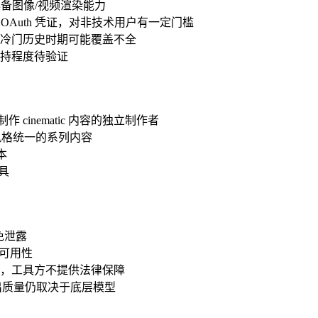
备图像/视频渲染能力
GCP OAuth 凭证，对非技术用户有一定门槛
冷门历史时期可能覆盖不全
持程度待验证
等工具制作 cinematic 内容的独立制作者
风格统一的系列内容
本
工具
避免泄露
I 可用性
，工具方不提供法律保障
出质量仍取决于底层模型