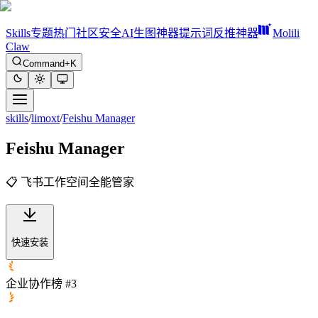
Skills
专题
热门
社区
安全
AI生图神器
提示词反推神器
Molili
Claw
Command+K
skills
/
limoxt
/
Feishu Manager
Feishu Manager
📋 飞书工作空间全能管家
快速安装
企业协作榜 #3