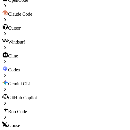
OpenCode
Claude Code
Cursor
Windsurf
Cline
Codex
Gemini CLI
GitHub Copilot
Roo Code
Goose