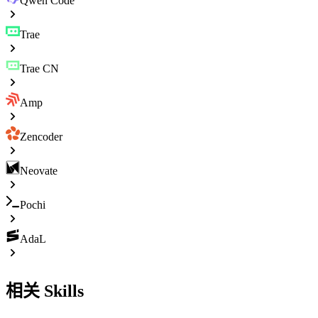
Qwen Code
Trae
Trae CN
Amp
Zencoder
Neovate
Pochi
AdaL
相关 Skills