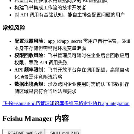
希望自动化多维表格数据同步的 BI/数据团队
构建飞书集成工作流的技术开发者
对 API 调用有基础认知、能自主排查配置问题的用户
常规风险
配置泄露风险
：app_id/app_secret 需用户自行保管，Skill
本身不存储但需警惕环境变量泄露
权限回收风险
：飞书管理员可随时在企业后台回收应用
权限，导致 API 调用失败
API 频率限制
：飞书开放平台存在调用配额，高频自动
化场景需注意限流策略
数据出境合规
：涉及跨国企业使用时需确认飞书数据存
储区域是否符合当地法规要求
飞书
feishu
lark
文档管理
知识库
多维表格
企业协作
api-integration
Feishu Manager 内容
README.md
0.5 kB
SKILL.md
1.2 kB