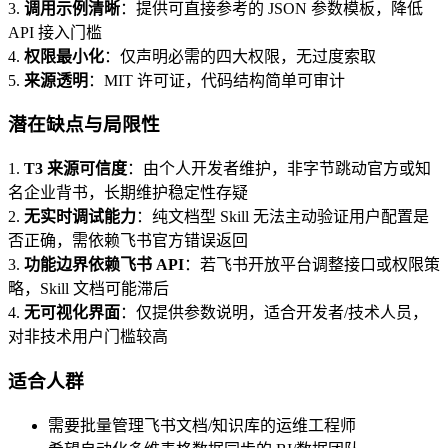
3.
调用示例清晰
：提供可直接参考的 JSON 参数模板，降低
API 接入门槛
4.
权限最小化
：仅声明必需的四大权限，无过度索取
5.
来源透明
：MIT 许可证，代码结构简单可审计
潜在缺点与局限性
1.
T3 来源可信度
：由个人开发者维护，非字节跳动官方或知
名企业背书，长期维护稳定性存疑
2.
无实时调试能力
：纯文档型 Skill 无法主动验证用户配置是
否正确，需依赖飞书官方错误返回
3.
功能边界依赖飞书 API
：若飞书开放平台调整接口或权限策
略，Skill 文档可能滞后
4.
无可视化界面
：仅提供参数说明，适合开发者/技术人员，
对非技术用户门槛较高
适合人群
需要批量管理飞书文档/知识库的运维工程师