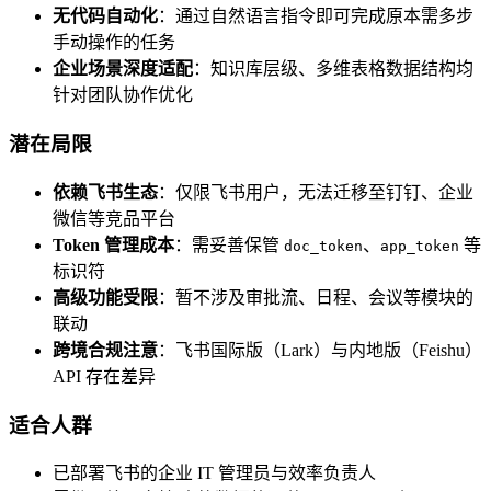
无代码自动化
：通过自然语言指令即可完成原本需多步
手动操作的任务
企业场景深度适配
：知识库层级、多维表格数据结构均
针对团队协作优化
潜在局限
依赖飞书生态
：仅限飞书用户，无法迁移至钉钉、企业
微信等竞品平台
Token 管理成本
：需妥善保管
、
等
doc_token
app_token
标识符
高级功能受限
：暂不涉及审批流、日程、会议等模块的
联动
跨境合规注意
：飞书国际版（Lark）与内地版（Feishu）
API 存在差异
适合人群
已部署飞书的企业 IT 管理员与效率负责人