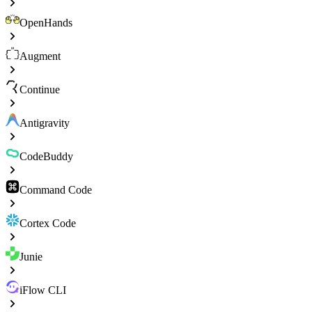
OpenHands
Augment
Continue
Antigravity
CodeBuddy
Command Code
Cortex Code
Junie
iFlow CLI