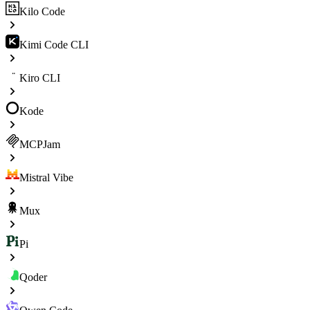
Kilo Code
Kimi Code CLI
Kiro CLI
Kode
MCPJam
Mistral Vibe
Mux
Pi
Qoder