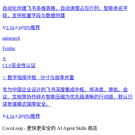
自动化创建飞书多维表格，自动清理占位行列，智能命名字
段，支持批量字段与数据创建
2.1k
1
0%推荐
agisearch
Feishu
A
CLS安全性认证
✨ 数字指挥中枢 · 分寸与效率并重
专为中国企业设计的飞书深度集成中枢，将消息、审批、会
议、文档等协作碎片智能压缩为优先级清晰的行动链，默认只
读参谋模式保障安全。
4.1k
3
0%推荐
CocoLoop - 更快更安全的 AI Agent Skills 商店