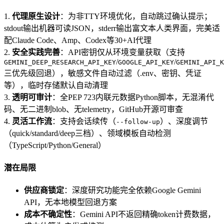
1.
代理原生设计
：为非TTY环境优化，自动跳过确认提示；
stdout输出机器可读JSON，stderr输出富文本人类界面，完美适
配Claude Code、Amp、Codex等30+AI代理
2.
安全实践完善
：API密钥仅从环境变量获取（支持
/
/
GEMINI_DEEP_RESEARCH_API_KEY
GOOGLE_API_KEY
GEMINI_API_K
三优先级回退），敏感文件自动过滤（.env、密钥、凭证
等），临时存储默认自动清理
3.
透明可审计
：全PEP 723内联元数据Python脚本，无混淆代
码、无二进制blob、无telemetry，GitHub开源可审查
4.
灵活工作流
：支持会话续传（
）、深度调节
--follow-up
（quick/standard/deep三档）、领域模板自动检测
（TypeScript/Python/General）
潜在局限
供应商锁定
：深度研究功能完全依赖Google Gemini
API，无本地模型回退方案
成本不确定性
：Gemini API不返回精确token计费数据，