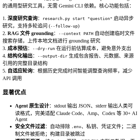
的通用型研究工具，无需 Gemini CLI 依赖。核心功能包括：
1.
深度研究查询
：
启动异步
research.py start "question"
研究，支持多轮追问 (
)
--follow-up
2.
RAG 文件 grounding
：
自动创建临时文件
--context PATH
搜索存储，上传本地文档进行 grounding 研究
3.
成本预估
：
在运行前估算成本，避免意外支出
--dry-run
4.
结构化输出
：
生成包含报告、元数据、来源
--output-dir
引用的完整目录结构
5.
自适应轮询
：根据历史完成时间智能调整查询频率，减少
API 调用
显著优点
Agent 原生设计
：stdout 输出 JSON、stderr 输出人类可
读格式，完美适配 Claude Code、Amp、Codex 等 30+ AI
Agent
安全文件过滤
：自动排除
、私钥、凭证文件；二进
.env
制文件被拒绝；构建目录被跳过