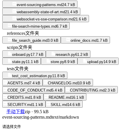
event-sourcing-patterns.md
24.7 kB
webassembly-state-of-art.md
21.4 kB
websocket-vs-sse-comparison.md
21.6 kB
file-search-mime-types.md
6.7 kB
references
文件夹
file_search_guide.md
3.0 kB
online_docs.md
1.7 kB
scripts
文件夹
onboard.py
17.7 kB
research.py
61.2 kB
state.py
11.1 kB
store.py
8.9 kB
upload.py
14.9 kB
tests
文件夹
test_cost_estimation.py
11.8 kB
AGENTS.md
7.4 kB
CHANGELOG.md
10.9 kB
CODE_OF_CONDUCT.md
5.4 kB
CONTRIBUTING.md
2.3 kB
CREDITS.md
1.8 kB
README.md
16.1 kB
SECURITY.md
1.1 kB
SKILL.md
14.6 kB
手动下载
zip · 99.5 kB
event-sourcing-patterns.md
text/markdown
请选择文件