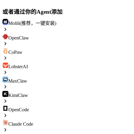
或者通过你的Agent添加
Molili(推荐，一键安装)
OpenClaw
CoPaw
LobsterAI
MaxClaw
KimiClaw
OpenCode
Claude Code