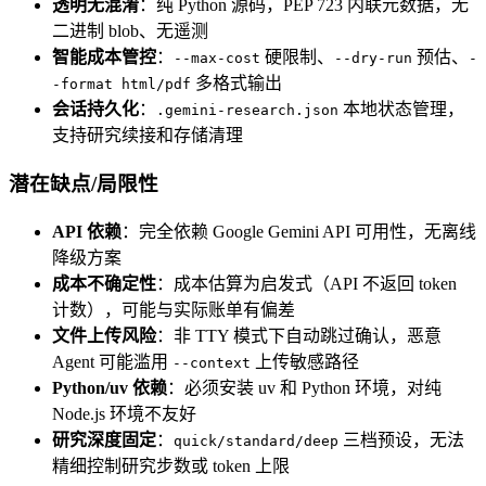
透明无混淆
：纯 Python 源码，PEP 723 内联元数据，无
二进制 blob、无遥测
智能成本管控
：
硬限制、
预估、
--max-cost
--dry-run
-
多格式输出
-format html/pdf
会话持久化
：
本地状态管理，
.gemini-research.json
支持研究续接和存储清理
潜在缺点/局限性
API 依赖
：完全依赖 Google Gemini API 可用性，无离线
降级方案
成本不确定性
：成本估算为启发式（API 不返回 token
计数），可能与实际账单有偏差
文件上传风险
：非 TTY 模式下自动跳过确认，恶意
Agent 可能滥用
上传敏感路径
--context
Python/uv 依赖
：必须安装 uv 和 Python 环境，对纯
Node.js 环境不友好
研究深度固定
：
三档预设，无法
quick/standard/deep
精细控制研究步数或 token 上限