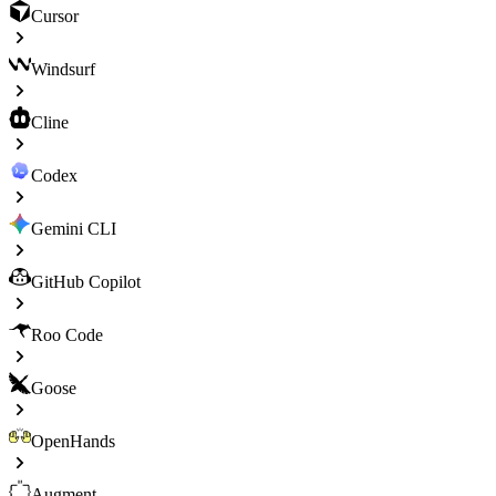
Cursor
Windsurf
Cline
Codex
Gemini CLI
GitHub Copilot
Roo Code
Goose
OpenHands
Augment