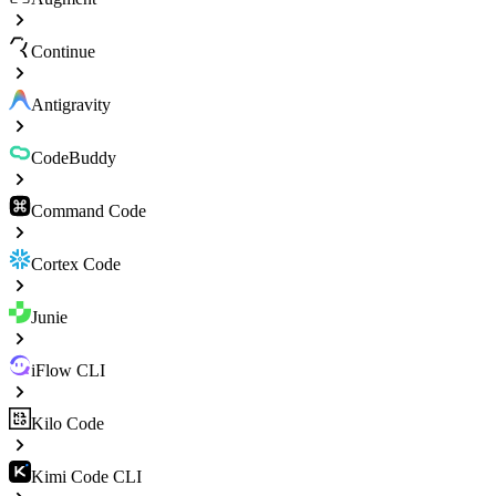
Continue
Antigravity
CodeBuddy
Command Code
Cortex Code
Junie
iFlow CLI
Kilo Code
Kimi Code CLI