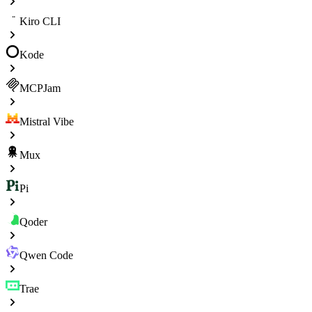
Kiro CLI
Kode
MCPJam
Mistral Vibe
Mux
Pi
Qoder
Qwen Code
Trae