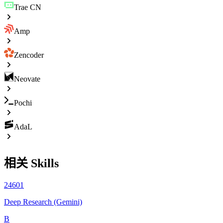
Trae CN
Amp
Zencoder
Neovate
Pochi
AdaL
相关 Skills
24601
Deep Research (Gemini)
B