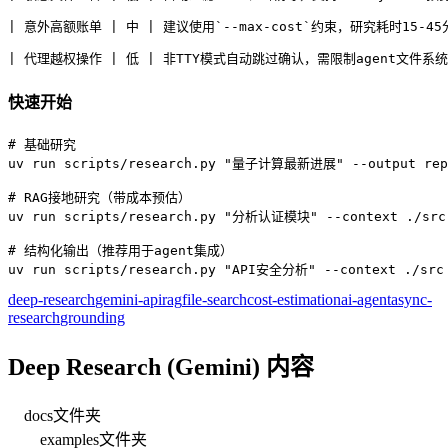
| 意外高额账单 | 中 | 建议使用`--max-cost`约束，研究耗时15-45
| 代理越权操作 | 低 | 非TTY模式自动跳过确认，需限制agent文件系统
快速开始
# 基础研究

uv run scripts/research.py "量子计算最新进展" --output repo
# RAG接地研究（带成本预估）

uv run scripts/research.py "分析认证模块" --context ./src -
# 结构化输出（推荐用于agent集成）

uv run scripts/research.py "API安全分析" --context ./src 
deep-research
gemini-api
rag
file-search
cost-estimation
ai-agent
async-
research
grounding
Deep Research (Gemini) 内容
docs
文件夹
examples
文件夹