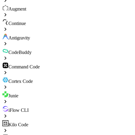
Augment
Continue
Antigravity
CodeBuddy
Command Code
Cortex Code
Junie
iFlow CLI
Kilo Code