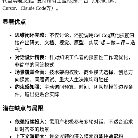
代至清晰决策。支持所有主流Agent平台（OpenClaw、
Cursor、Claude Code等）。
显著优点
思维闭环完整
：不仅讨论，还能调用CellCog其他技能直
接产出研究、文档、视觉、原型，实现"想→做→评→迭
代"
对话设计精良
：针对知识工作者的探索性工作流优化，
非简单的问答模式
场景覆盖全面
：技术架构权衡、商业模式选择、创意方
向探索、问题调试、重大人生决策均可胜任
约束感知强
：主动询问预算、时间、团队规模等边界条
件，输出更贴合实际
潜在缺点与局限
依赖持续投入
：需用户积极参与多轮对话，不适合追求
即时答案的场景
上下文消耗大
：复杂议题的深入探索可能快速累积