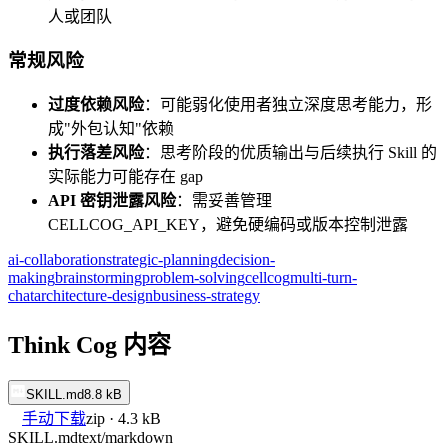
人或团队
常规风险
过度依赖风险
：可能弱化使用者独立深度思考能力，形
成"外包认知"依赖
执行落差风险
：思考阶段的优质输出与后续执行 Skill 的
实际能力可能存在 gap
API 密钥泄露风险
：需妥善管理
CELLCOG_API_KEY，避免硬编码或版本控制泄露
ai-collaboration
strategic-planning
decision-
making
brainstorming
problem-solving
cellcog
multi-turn-
chat
architecture-design
business-strategy
Think Cog 内容
SKILL.md
8.8 kB
手动下载
zip · 4.3 kB
SKILL.md
text/markdown