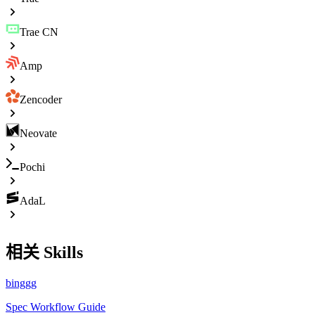
Trae CN
Amp
Zencoder
Neovate
Pochi
AdaL
相关 Skills
binggg
Spec Workflow Guide