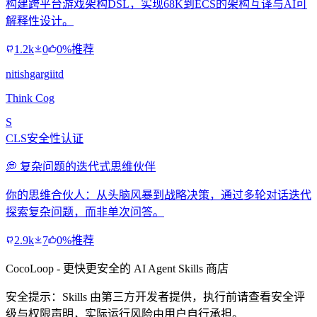
构建跨平台游戏架构DSL，实现68K到ECS的架构互译与AI可
解释性设计。
1.2k
0
0%推荐
nitishgargiitd
Think Cog
S
CLS安全性认证
💭 复杂问题的迭代式思维伙伴
你的思维合伙人：从头脑风暴到战略决策，通过多轮对话迭代
探索复杂问题，而非单次问答。
2.9k
7
0%推荐
CocoLoop - 更快更安全的 AI Agent Skills 商店
安全提示：Skills 由第三方开发者提供，执行前请查看安全评
级与权限声明，实际运行风险由用户自行承担。