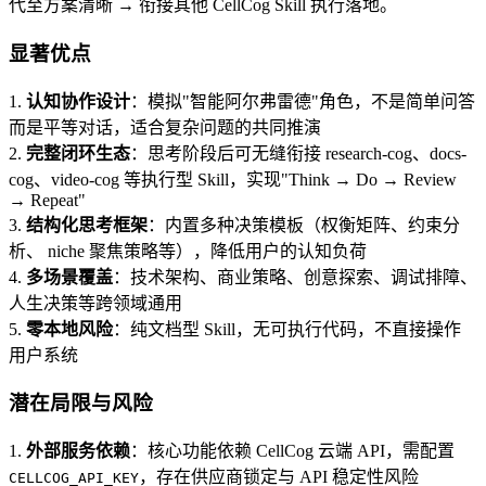
代至方案清晰 → 衔接其他 CellCog Skill 执行落地。
显著优点
1.
认知协作设计
：模拟"智能阿尔弗雷德"角色，不是简单问答
而是平等对话，适合复杂问题的共同推演
2.
完整闭环生态
：思考阶段后可无缝衔接 research-cog、docs-
cog、video-cog 等执行型 Skill，实现"Think → Do → Review
→ Repeat"
3.
结构化思考框架
：内置多种决策模板（权衡矩阵、约束分
析、 niche 聚焦策略等），降低用户的认知负荷
4.
多场景覆盖
：技术架构、商业策略、创意探索、调试排障、
人生决策等跨领域通用
5.
零本地风险
：纯文档型 Skill，无可执行代码，不直接操作
用户系统
潜在局限与风险
1.
外部服务依赖
：核心功能依赖 CellCog 云端 API，需配置
，存在供应商锁定与 API 稳定性风险
CELLCOG_API_KEY