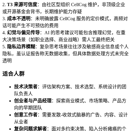
2.
T3 来源可信度
：由社区型组织 CellCog 维护，非顶级企业
或开源基金会背书，长期维护能力存疑
3.
成本不透明
：未明确披露 CellCog 服务的定价模式，高频对
话可能产生不可预估的费用
4.
幻觉与偏见传导
：AI 的思考建议可能包含推理幻觉，在重
大决策场景（如职业选择、商业战略）需人工最终把关
5.
隐私边界模糊
：复杂思考场景往往涉及敏感商业信息或个人
隐私，虽认证报告称无数据收集，但具体数据处理方式未完全
透明
适合人群
技术决策者
：评估架构方案、技术选型、系统设计的团
队负责人
创业者与产品经理
：探索商业模式、市场策略、产品方
向的早期团队
创意工作者
：需要发散-收敛式脑暴的广告、内容、设计
从业者
复杂问题求解者
：面对多约束决策、陷入分析瘫痪的个