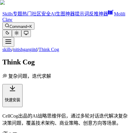
Skills
专题
热门
社区
安全
AI生图神器
提示词反推神器
Molili
Claw
Command+K
skills
/
nitishgargiitd
/
Think Cog
Think Cog
💭 复杂问题，迭代求解
快速安装
CellCog出品的AI战略思维伴侣，通过多轮对话迭代解决复杂
决策问题，覆盖技术架构、商业策略、创意方向等场景。