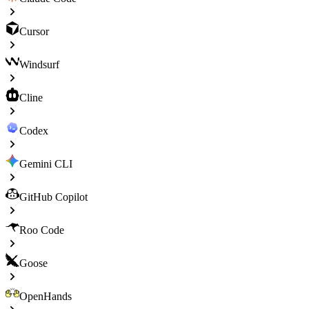
Cursor
Windsurf
Cline
Codex
Gemini CLI
GitHub Copilot
Roo Code
Goose
OpenHands