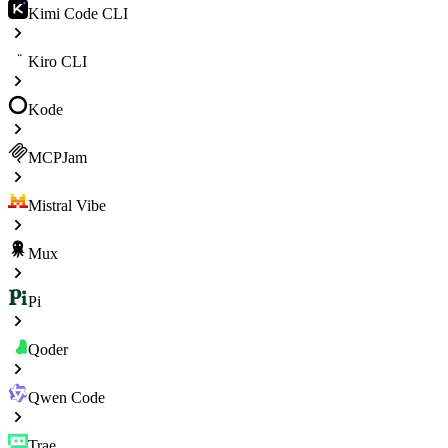
Kimi Code CLI
Kiro CLI
Kode
MCPJam
Mistral Vibe
Mux
Pi
Qoder
Qwen Code
Trae