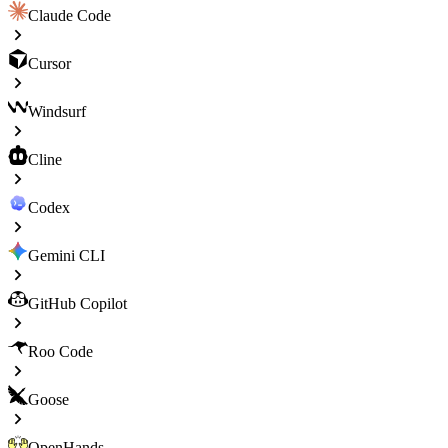
Claude Code
Cursor
Windsurf
Cline
Codex
Gemini CLI
GitHub Copilot
Roo Code
Goose
OpenHands