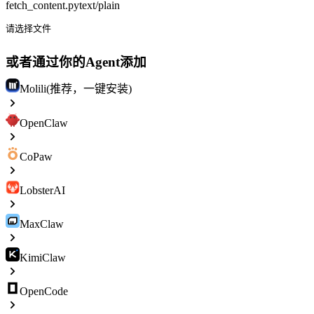
fetch_content.py
text/plain
请选择文件
或者通过你的Agent添加
Molili(推荐，一键安装)
OpenClaw
CoPaw
LobsterAI
MaxClaw
KimiClaw
OpenCode