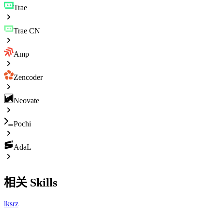
Trae
Trae CN
Amp
Zencoder
Neovate
Pochi
AdaL
相关 Skills
lksrz