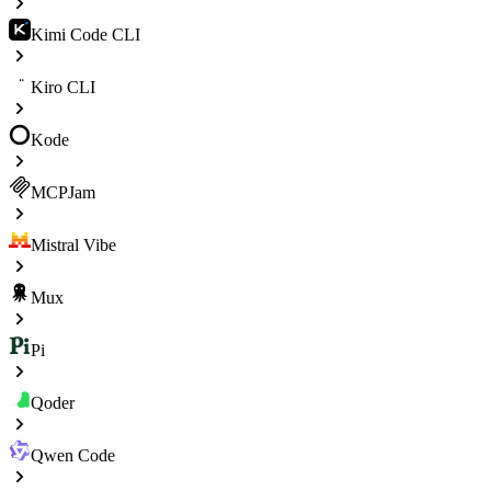
Kimi Code CLI
Kiro CLI
Kode
MCPJam
Mistral Vibe
Mux
Pi
Qoder
Qwen Code