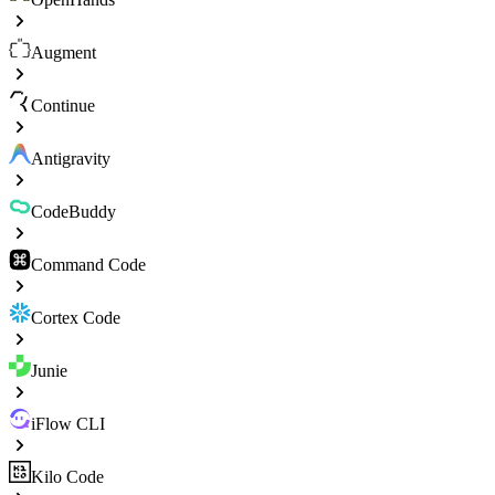
Augment
Continue
Antigravity
CodeBuddy
Command Code
Cortex Code
Junie
iFlow CLI
Kilo Code