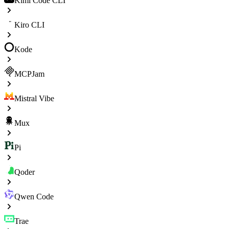
Kimi Code CLI
Kiro CLI
Kode
MCPJam
Mistral Vibe
Mux
Pi
Qoder
Qwen Code
Trae