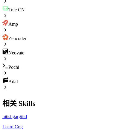
Trae CN
Amp
Zencoder
Neovate
Pochi
AdaL
相关 Skills
nitishgargiitd
Learn Cog