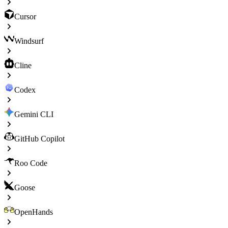
Cursor
Windsurf
Cline
Codex
Gemini CLI
GitHub Copilot
Roo Code
Goose
OpenHands