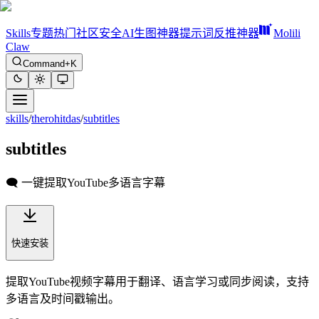
Skills
专题
热门
社区
安全
AI生图神器
提示词反推神器
Molili
Claw
Command+K
skills
/
therohitdas
/
subtitles
subtitles
🗨️ 一键提取YouTube多语言字幕
快速安装
提取YouTube视频字幕用于翻译、语言学习或同步阅读，支持
多语言及时间戳输出。