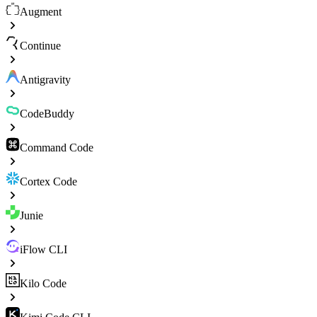
Augment
Continue
Antigravity
CodeBuddy
Command Code
Cortex Code
Junie
iFlow CLI
Kilo Code