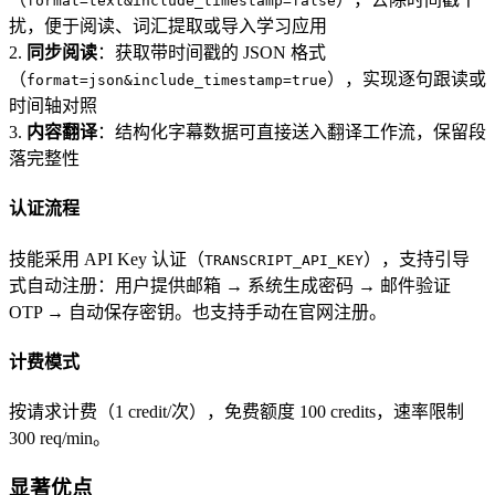
format=text&include_timestamp=false
扰，便于阅读、词汇提取或导入学习应用
2.
同步阅读
：获取带时间戳的 JSON 格式
（
），实现逐句跟读或
format=json&include_timestamp=true
时间轴对照
3.
内容翻译
：结构化字幕数据可直接送入翻译工作流，保留段
落完整性
认证流程
技能采用 API Key 认证（
），支持引导
TRANSCRIPT_API_KEY
式自动注册：用户提供邮箱 → 系统生成密码 → 邮件验证
OTP → 自动保存密钥。也支持手动在官网注册。
计费模式
按请求计费（1 credit/次），免费额度 100 credits，速率限制
300 req/min。
显著优点