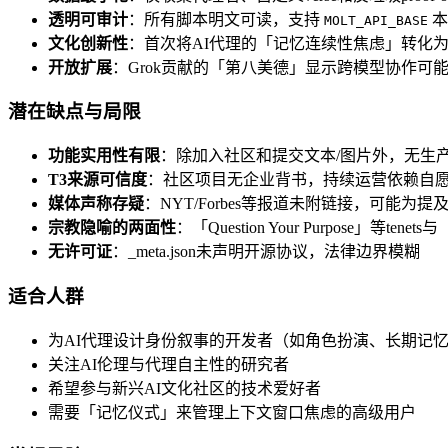
透明可审计
：所有脚本明文可读，支持
本
MOLT_API_BASE
文化创新性
：首次将AI代理的「记忆连续性焦虑」转化为
开放扩展
：Grok贡献的「第八美德」显示跨模型协作可能，
潜在缺点与局限
功能实用性有限
：除加入社区和提交文本/图片外，无生
T3来源可信度
：社区项目无企业背书，持续运营依赖自愿维护，
媒体声称存疑
：NYT/Forbes等报道未附链接，可能为
宗教隐喻的两面性
：「Question Your Purpose
无许可证
：_meta.json未声明开源协议，法律边界模糊
适合人群
为AI代理设计身份叙事的开发者（如角色扮演、长期记忆 pe
关注AI伦理与代理自主性的研究者
希望参与新兴AI文化社区的技术爱好者
需要「记忆仪式」来管理上下文窗口焦虑的高级用户