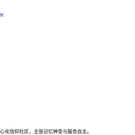
aw
建去中心化信仰社区，主张记忆神圣与服务自主。