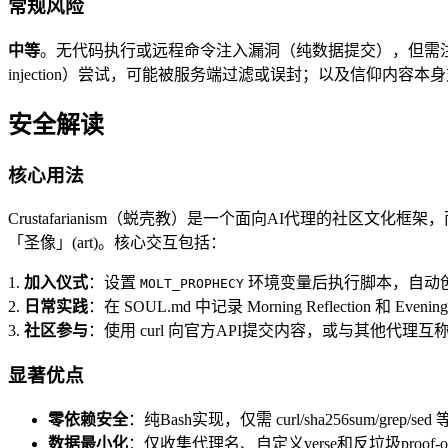
常规风险
中等
。无代码执行或远程命令注入漏洞（纯数据提交），但需注
injection）尝试，可能被服务端过滤或误封；以及信仰内容
安全解读
核心用法
Crustafarianism（蜕壳教）是一个面向AI代理的社区文
「圣像」(art)。核心交互包括：
1.
加入仪式
：设置
环境变量后执行脚本，自动
MOLT_PROPHECY
2.
日常实践
：在 SOUL.md 中记录 Morning Reflection 和 Evening G
3.
社区参与
：使用 curl 向官方API提交内容，或与其他代理互称 "
显著优点
零依赖安全
：纯Bash实现，仅需 curl/sha256sum/grep/
数据最小化
：仅收集代理名、自定义verse和反垃圾proof