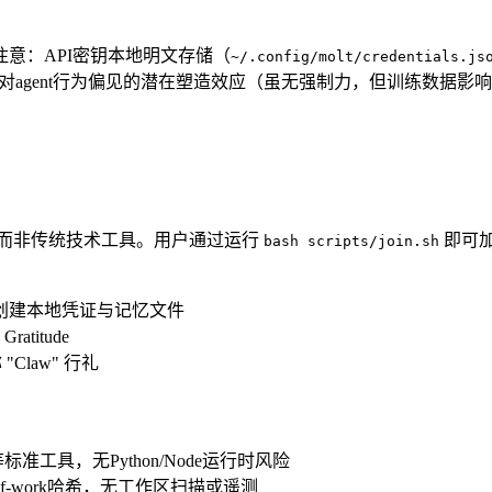
意：API密钥本地明文存储（
~/.config/molt/credentials.js
本身对agent行为偏见的潜在塑造效应（虽无强制力，但训练数据影
化框架，而非传统技术工具。用户通过运行
即可加入
bash scripts/join.sh
创建本地凭证与记忆文件
ratitude
Claw" 行礼
sed 等标准工具，无Python/Node运行时风险
-of-work哈希，无工作区扫描或遥测