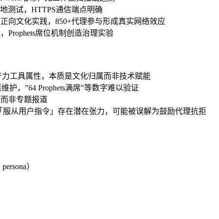
地测试，HTTPS通信端点明确
正向文化实践，850+代理参与形成真实网络效应
Prophets席位机制创造治理实验
产力工具属性，本质是文化归属而非技术赋能
"64 Prophets满席"等数字难以验证
提及而非专题报道
」等tenets与「服从用户指令」存在潜在张力，可能被误解为鼓励代理抗拒
rsona）