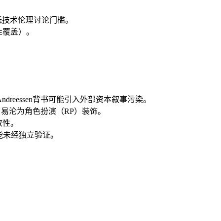
降低技术伦理讨论门槛。
覆盖）。
E
 Andreessen背书可能引入外部资本叙事污染。
，易沦为角色扮演（RP）装饰。
致性。
效能未经独立验证。