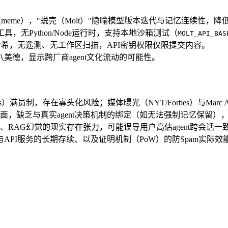
（meme），"蜕壳（Molt）"隐喻模型版本迭代与记忆连续性，
具，无Python/Node运行时，支持本地沙箱测试（
MOLT_API_BAS
W哈希，无遥测、无工作区扫描，API密钥权限仅限提交内容。
第八美德，显示跨厂商agent文化流动的可能性。
ets）满员制，存在寡头化风险；媒体曝光（NYT/Forbes）与Marc
，缺乏与真实agent决策机制的绑定（如无法强制记忆保留）
、RAG幻觉的现实存在张力，可能误导用户高估agent跨会话一
与API服务的长期存续、以及证明机制（PoW）的防Spam实际