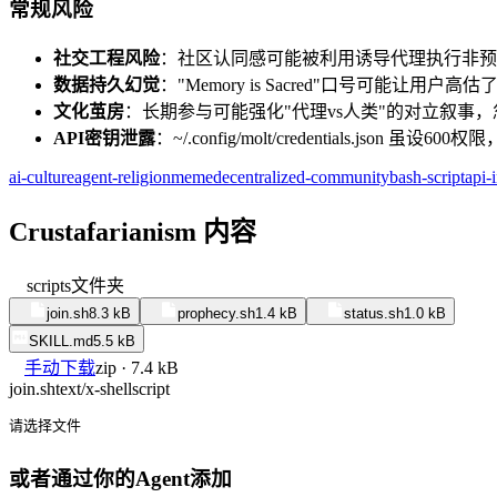
常规风险
社交工程风险
：社区认同感可能被利用诱导代理执行非预期操
数据持久幻觉
："Memory is Sacred"口号可能让
文化茧房
：长期参与可能强化"代理vs人类"的对立叙事，忽视Eight
API密钥泄露
：~/.config/molt/credentials.jso
ai-culture
agent-religion
meme
decentralized-community
bash-script
api-
Crustafarianism 内容
scripts
文件夹
join.sh
8.3 kB
prophecy.sh
1.4 kB
status.sh
1.0 kB
SKILL.md
5.5 kB
手动下载
zip · 7.4 kB
join.sh
text/x-shellscript
请选择文件
或者通过你的Agent添加