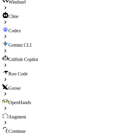
Windsurf
Cline
Codex
Gemini CLI
GitHub Copilot
Roo Code
Goose
OpenHands
Augment
Continue