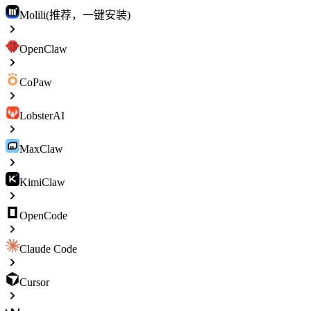
Molili(推荐，一键安装)
OpenClaw
CoPaw
LobsterAI
MaxClaw
KimiClaw
OpenCode
Claude Code
Cursor