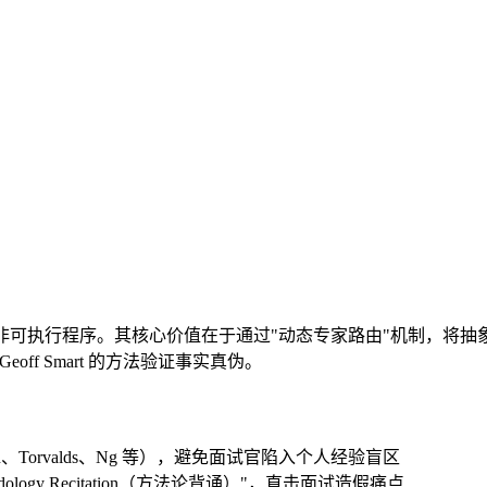
执行程序。其核心价值在于通过"动态专家路由"机制，将抽象的角色
eoff Smart 的方法验证事实真伪。
Torvalds、Ng 等），避免面试官陷入个人经验盲区
hodology Recitation（方法论背诵）"，直击面试造假痛点