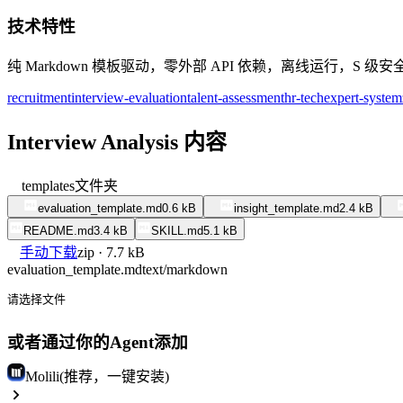
技术特性
纯 Markdown 模板驱动，零外部 API 依赖，离线运行，S 
recruitment
interview-evaluation
talent-assessment
hr-tech
expert-system
Interview Analysis 内容
templates
文件夹
evaluation_template.md
0.6 kB
insight_template.md
2.4 kB
README.md
3.4 kB
SKILL.md
5.1 kB
手动下载
zip · 7.7 kB
evaluation_template.md
text/markdown
请选择文件
或者通过你的Agent添加
Molili(推荐，一键安装)