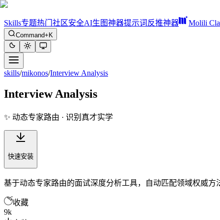
Skills
专题
热门
社区
安全
AI生图神器
提示词反推神器
Molili Cl
Command+K
skills
/
mikonos
/
Interview Analysis
Interview Analysis
✨ 动态专家路由 · 识别真才实学
快速安装
基于动态专家路由的面试深度分析工具，自动匹配领域权威方
收藏
9k