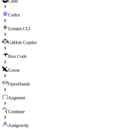
Cline
Codex
Gemini CLI
GitHub Copilot
Roo Code
Goose
OpenHands
Augment
Continue
Antigravity