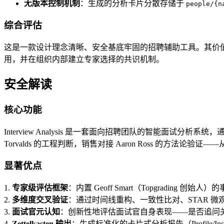
无版本控制机制
：生成的分析卡片分散存储于
people/{n
综合评估
这是一款设计理念清晰、安全基底牢固的招聘辅助工具。其价
用，并在组织内部建立专家选择的共识机制。
安全解读
核心功能
Interview Analysis 是一套面向招聘团队的智能面试分析系统，
Torvalds 的工程判断，销售对接 Aaron Ross 的方法论验证——
显著优点
1.
专家级评估框架
：内置 Geoff Smart（Topgrading
2.
多维度交叉验证
：通过时间线重构、一致性比对、STAR 
3.
面试官元认知
：创新性地评估面试官自身表现——是否追问关键节
4.
Zettelkasten 输出
：生成标准化的卡片式分析报告（Profile/Insig