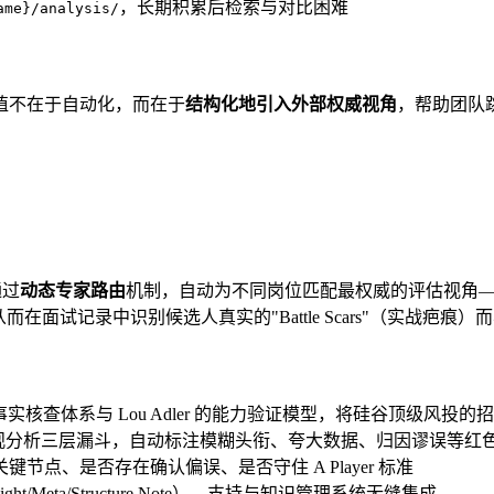
，长期积累后检索与对比困难
ame}/analysis/
值不在于自动化，而在于
结构化地引入外部权威视角
，帮助团队
通过
动态专家路由
机制，自动为不同岗位匹配最权威的评估视角——产品经
从而在面试记录中识别候选人真实的"Battle Scars"（实战疤痕）而非流于
 创始人）的事实核查体系与 Lou Adler 的能力验证模型，将硅谷顶级风
微观分析三层漏斗，自动标注模糊头衔、夸大数据、归因谬误等红
点、是否存在确认偏误、是否守住 A Player 标准
ht/Meta/Structure Note），支持与知识管理系统无缝集成