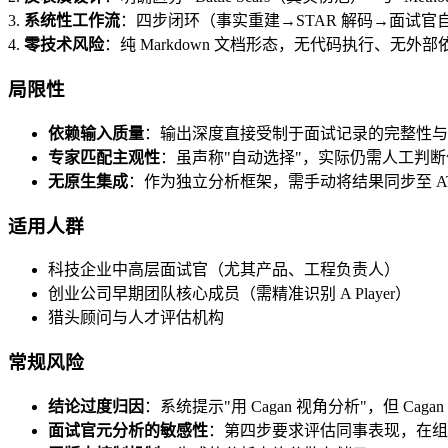
3.
系统性工作流
：四步闭环（事实重建→STAR 解码→面试
4.
零技术风险
：纯 Markdown 文档形态，无代码执行、无外
局限性
依赖输入质量
：输出深度直接受制于面试记录的完整性与
专家匹配主观性
：虽声称"自动选择"，实际仍需人工判
无原生集成
：作为独立分析框架，需手动将结果同步至 AT
适用人群
科技企业中高层面试官（尤其产品、工程负责人）
创业公司早期团队核心成员（需精准识别 A Player）
猎头顾问与人才评估机构
常规风险
结论过度归因
：系统提示"用 Cagan 视角分析"，但 
面试官元分析的敏感性
：第四步要求评估同事表现，在组