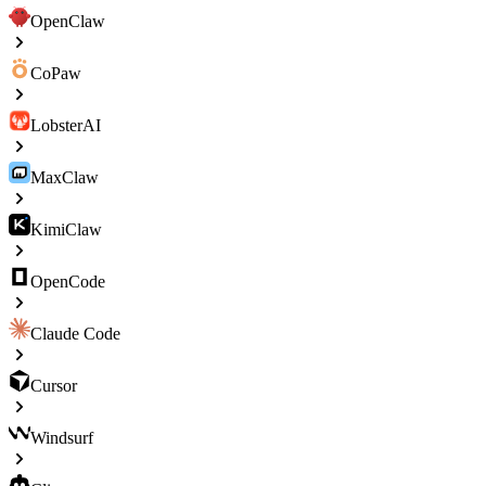
OpenClaw
CoPaw
LobsterAI
MaxClaw
KimiClaw
OpenCode
Claude Code
Cursor
Windsurf