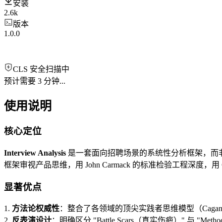
安装
2.6k
版本
1.0.0
CLS 安全扫描中
预计需要 3 分钟...
使用说明
核心定位
Interview Analysis
是一套面向招聘场景的系统性分析框架，而非可
框架审视产品思维，用 John Carmack 的标准检验工程深度，用 G
显著优点
1.
方法论权威性
：整合了各领域的顶尖实践者思维模型（Cagan、
2.
反表演设计
：明确区分 "Battle Scars（真实伤疤）" 与 "Met