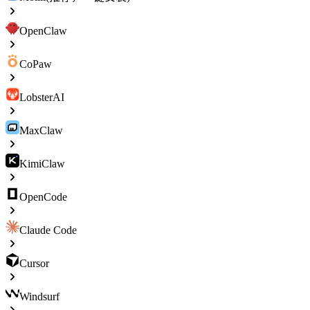
OpenClaw
CoPaw
LobsterAI
MaxClaw
KimiClaw
OpenCode
Claude Code
Cursor
Windsurf