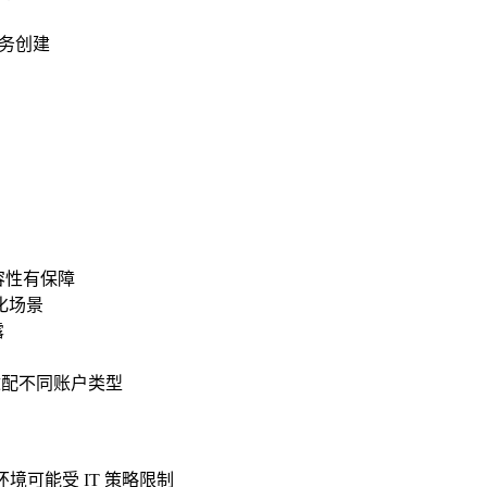
任务创建
兼容性有保障
化场景
露
适配不同账户类型
业环境可能受 IT 策略限制