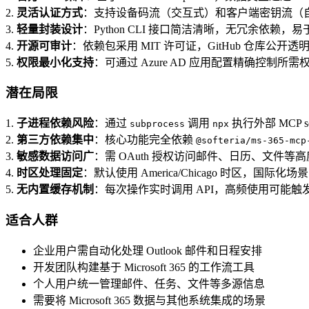
2.
灵活认证方式
：支持设备码流（交互式）和客户端密钥流（
3.
轻量封装设计
：Python CLI 接口简洁清晰，无冗余依赖，
4.
开源可审计
：依赖包采用 MIT 许可证，GitHub 仓库公开透
5.
权限最小化支持
：可通过 Azure AD 应用配置精确控制所需
潜在局限
1.
子进程依赖风险
：通过
调用
执行外部 MCP 
subprocess
npx
2.
第三方依赖集中
：核心功能完全依赖
@softeria/ms-365-mcp
3.
敏感数据访问广
：需 OAuth 授权访问邮件、日历、文件
4.
时区处理固定
：默认使用 America/Chicago 时区，国际化
5.
无内置缓存机制
：每次操作实时调用 API，高频使用可能触
适合人群
企业用户需自动化处理 Outlook 邮件和日程安排
开发团队构建基于 Microsoft 365 的工作流工具
个人用户统一管理邮件、任务、文件等多源信息
需要将 Microsoft 365 数据与其他系统集成的场景