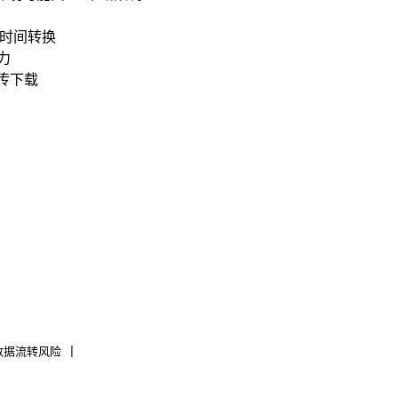
注意时间转换
力
上传下载
数据流转风险 |