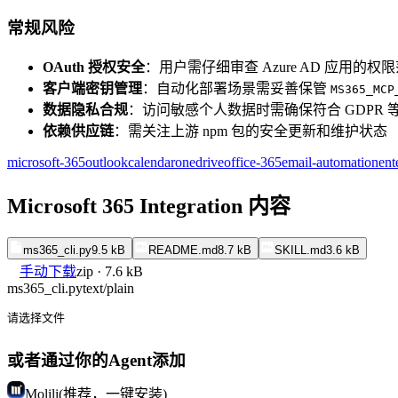
常规风险
OAuth 授权安全
：用户需仔细审查 Azure AD 应用的
客户端密钥管理
：自动化部署场景需妥善保管
MS365_MCP
数据隐私合规
：访问敏感个人数据时需确保符合 GDPR 
依赖供应链
：需关注上游 npm 包的安全更新和维护状态
microsoft-365
outlook
calendar
onedrive
office-365
email-automation
ent
Microsoft 365 Integration 内容
ms365_cli.py
9.5 kB
README.md
8.7 kB
SKILL.md
3.6 kB
手动下载
zip · 7.6 kB
ms365_cli.py
text/plain
请选择文件
或者通过你的Agent添加
Molili(推荐，一键安装)