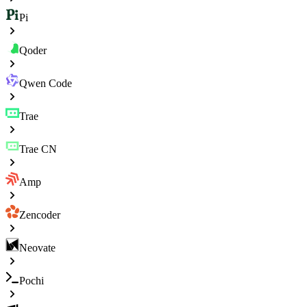
Pi
Qoder
Qwen Code
Trae
Trae CN
Amp
Zencoder
Neovate
Pochi