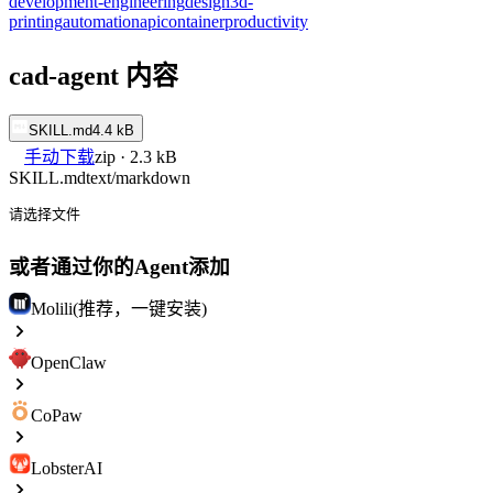
development-engineering
design
3d-
printing
automation
api
container
productivity
cad-agent 内容
SKILL.md
4.4 kB
手动下载
zip · 2.3 kB
SKILL.md
text/markdown
请选择文件
或者通过你的Agent添加
Molili(推荐，一键安装)
OpenClaw
CoPaw
LobsterAI