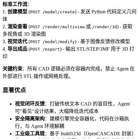
标准工作流
：
1.
创建模型
(
) - 发送 Python 代码定义几何
POST /model/create
体
2.
渲染查看
(
或
) - 获取
POST /render/multiview
/render/3d
多视角或 3D 渲染图
3.
视觉迭代
(
) - 基于图像反馈修改模型
POST /model/modify
4.
导出成品
(
) - 输出 STL/STEP/3MF 用于 3D 打
POST /export
印
关键约束
：所有 CAD 逻辑必须在容器内完成，禁止 Agent 在
外部进行 STL 操作或网格处理。
显著优点
视觉闭环反馈
：打破传统文本 CAD 的盲目性，Agent
可"看见"设计结果，大幅降低迭代成本
安全隔离架构
：建模引擎完全容器化，代码在沙箱执
行，与 Agent 环境解耦
工业级工具链
：基于 build123d（OpenCASCADE 封装）