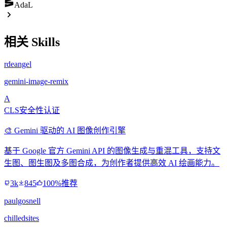
AdaL
相关 Skills
rdeangel
gemini-image-remix
A
CLS安全性认证
🎨 Gemini 驱动的 AI 图像创作引擎
基于 Google 官方 Gemini API 的图像生成与重混工具，支持文
生图、图生图及多图合成，为创作者提供高效 AI 绘画能力。
3k
845
100%推荐
paulgosnell
chilledsites