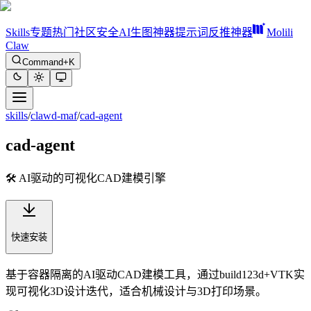
Skills
专题
热门
社区
安全
AI生图神器
提示词反推神器
Molili
Claw
Command+K
skills
/
clawd-maf
/
cad-agent
cad-agent
🛠️ AI驱动的可视化CAD建模引擎
快速安装
基于容器隔离的AI驱动CAD建模工具，通过build123d+VTK实
现可视化3D设计迭代，适合机械设计与3D打印场景。