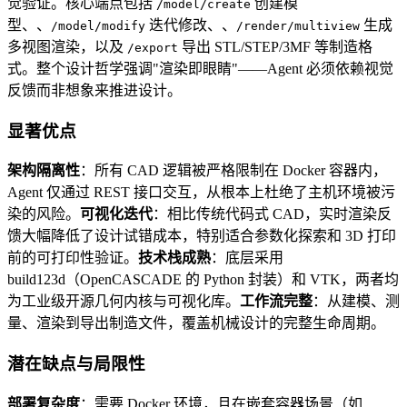
觉验证。核心端点包括
创建模
/model/create
型、、
迭代修改、、
生成
/model/modify
/render/multiview
多视图渲染，以及
导出 STL/STEP/3MF 等制造格
/export
式。整个设计哲学强调"渲染即眼睛"——Agent 必须依赖视觉
反馈而非想象来推进设计。
显著优点
架构隔离性
：所有 CAD 逻辑被严格限制在 Docker 容器内，
Agent 仅通过 REST 接口交互，从根本上杜绝了主机环境被污
染的风险。
可视化迭代
：相比传统代码式 CAD，实时渲染反
馈大幅降低了设计试错成本，特别适合参数化探索和 3D 打印
前的可打印性验证。
技术栈成熟
：底层采用
build123d（OpenCASCADE 的 Python 封装）和 VTK，两者均
为工业级开源几何内核与可视化库。
工作流完整
：从建模、测
量、渲染到导出制造文件，覆盖机械设计的完整生命周期。
潜在缺点与局限性
部署复杂度
：需要 Docker 环境，且在嵌套容器场景（如