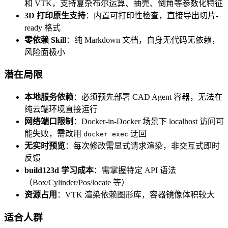
和 VTK，支持复杂布尔运算、抽壳、倒角等参数化特征
3D 打印原生支持
：内置可打印性检查，直接导出切片-
ready 格式
零依赖 Skill
：纯 Markdown 文档，自身无代码无依赖，
风险面极小
潜在局限
本地服务依赖
：必须预先部署 CAD Agent 容器，无法在
纯云端环境直接运行
网络端口限制
：Docker-in-Docker 场景下 localhost 访问可
能失败，需改用
迂回
docker exec
无实时预览
：每次修改需显式请求渲染，非交互式即时
反馈
build123d 学习成本
：需掌握特定 API 语法
（Box/Cylinder/Pos/locate 等）
资源占用
：VTK 渲染依赖图形库，容器镜像体积较大
适合人群