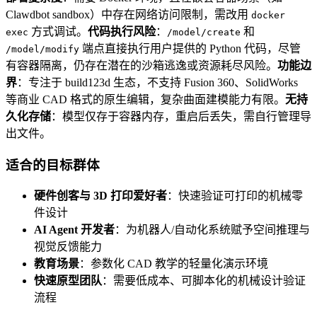
Clawdbot sandbox）中存在网络访问限制，需改用
docker
方式调试。
代码执行风险
：
和
exec
/model/create
端点直接执行用户提供的 Python 代码，尽管
/model/modify
有容器隔离，仍存在潜在的沙箱逃逸或资源耗尽风险。
功能边
界
：专注于 build123d 生态，不支持 Fusion 360、SolidWorks
等商业 CAD 格式的原生编辑，复杂曲面建模能力有限。
无持
久化存储
：模型仅存于容器内存，重启后丢失，需自行管理导
出文件。
适合的目标群体
硬件创客与 3D 打印爱好者
：快速验证可打印的机械零
件设计
AI Agent 开发者
：为机器人/自动化系统赋予空间推理与
视觉反馈能力
教育场景
：参数化 CAD 教学的轻量化演示环境
快速原型团队
：需要低成本、可脚本化的机械设计验证
流程