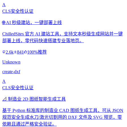
A
CLS安全性认证
🌐 AI 秒级建站，一键部署上线
ChilledSites 官方 AI 建站工具，支持文本秒级生成网站并一键
部署上线，零代码快速搭建专业落地页。
2.6k
841
100%推荐
Unknown
create-dxf
A
CLS安全性认证
📐 制造业 2D 图纸智能生成工具
基于 Python 标准库的制造业 CAD 图纸生成工具，可从 JSON
规范安全生成水刀/激光切割用的 DXF 文件及 SVG 预览，零
依赖且通过严格安全验证。