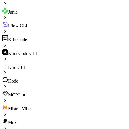
Junie
iFlow CLI
Kilo Code
Kimi Code CLI
Kiro CLI
Kode
MCPJam
Mistral Vibe
Mux