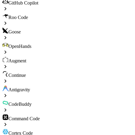
GitHub Copilot
Roo Code
Goose
OpenHands
Augment
Continue
Antigravity
CodeBuddy
Command Code
Cortex Code