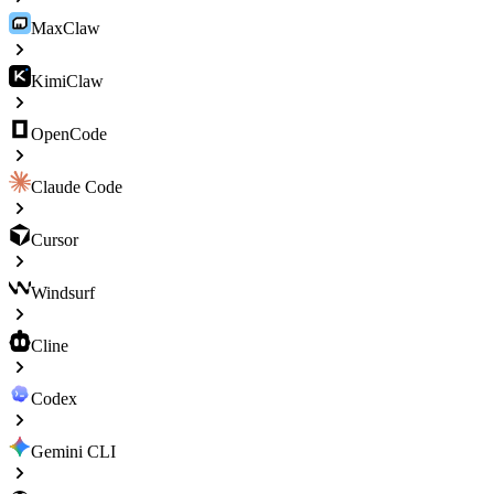
MaxClaw
KimiClaw
OpenCode
Claude Code
Cursor
Windsurf
Cline
Codex
Gemini CLI