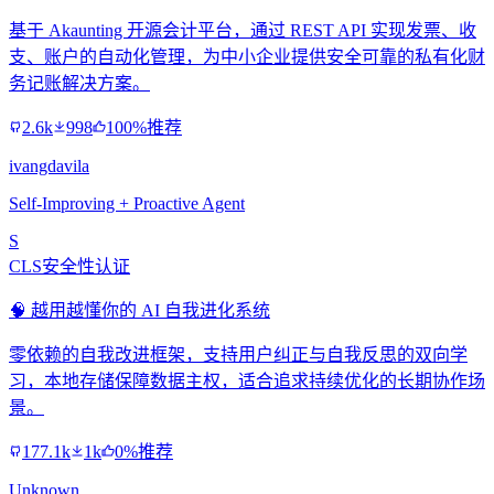
基于 Akaunting 开源会计平台，通过 REST API 实现发票、收
支、账户的自动化管理，为中小企业提供安全可靠的私有化财
务记账解决方案。
2.6k
998
100%推荐
ivangdavila
Self-Improving + Proactive Agent
S
CLS安全性认证
🧠 越用越懂你的 AI 自我进化系统
零依赖的自我改进框架，支持用户纠正与自我反思的双向学
习，本地存储保障数据主权，适合追求持续优化的长期协作场
景。
177.1k
1k
0%推荐
Unknown