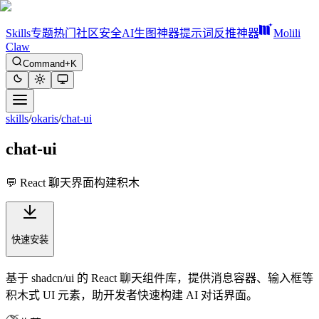
Skills
专题
热门
社区
安全
AI生图神器
提示词反推神器
Molili
Claw
Command+K
skills
/
okaris
/
chat-ui
chat-ui
💬 React 聊天界面构建积木
快速安装
基于 shadcn/ui 的 React 聊天组件库，提供消息容器、输入框等
积木式 UI 元素，助开发者快速构建 AI 对话界面。