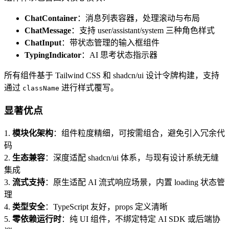
ChatContainer
：消息列表容器，处理滚动与布局
ChatMessage
：支持 user/assistant/system 三种角色样式
ChatInput
：带状态管理的输入框组件
TypingIndicator
：AI 思考状态指示器
所有组件基于 Tailwind CSS 和 shadcn/ui 设计令牌构建，支持
通过
进行样式覆写。
className
显著优点
1.
模块化架构
：组件粒度精细，可按需组合，避免引入冗余代
码
2.
生态兼容
：深度适配 shadcn/ui 体系，与现有设计系统无缝
集成
3.
流式支持
：原生适配 AI 流式响应场景，内置 loading 状态管
理
4.
类型安全
：TypeScript 友好，props 定义清晰
5.
零依赖运行时
：纯 UI 组件，不绑定特定 AI SDK 或后端协