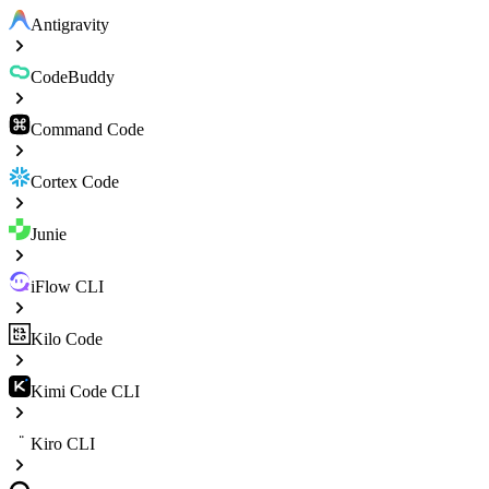
Antigravity
CodeBuddy
Command Code
Cortex Code
Junie
iFlow CLI
Kilo Code
Kimi Code CLI
Kiro CLI