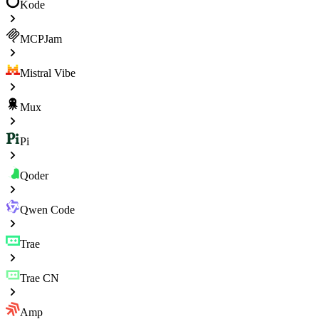
Kode
MCPJam
Mistral Vibe
Mux
Pi
Qoder
Qwen Code
Trae
Trae CN
Amp