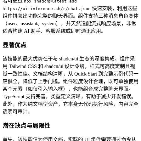
者可通过
npx shadcn@latest add
快速安装，利用这些
https://ui.inference.sh/r/chat.json
组件拼装出功能完整的聊天界面。组件支持三种消息角色变体
（user、assistant、system），并天然适配流式响应场景，非常
适合构建 AI 助手、客服系统或即时通讯应用。
显著优点
该技能的最大优势在于与 shadcn/ui 生态的深度集成。组件采
用 Tailwind CSS 和 shadcn/ui 设计令牌，样式可高度定制且视
觉一致性佳。文档结构清晰，从 Quick Start 到完整示例代码一
应俱全，降低了上手门槛。组件粒度设计合理，既可单独使用
某个元素（如仅引入输入框），也能组合成完整聊天界面。
TypeScript 支持完善，类型定义清晰，有助于减少开发错误。
此外，作为纯文档型资产，它本身无代码执行风险，内容完全
透明可审计。
潜在缺点与局限性
首先，该技能仅为使用文档，实际的 UI 组件需要通过命令从