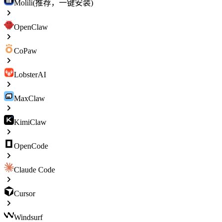
Molili(推荐，一键安装)
OpenClaw
CoPaw
LobsterAI
MaxClaw
KimiClaw
OpenCode
Claude Code
Cursor
Windsurf