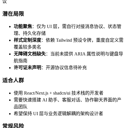
议
潜在局限
功能聚焦
：仅为 UI 层，需自行对接消息协议、状态管
理、持久化存储
样式定制深度
：依赖 Tailwind 预设令牌，重度自定义需
覆盖较多类名
无障碍文档缺失
：当前未提供 ARIA 属性说明与键盘导
航指南
许可证未声明
：开源协议信息待补充
适合人群
使用 React/Next.js + shadcn/ui 技术栈的开发者
需要快速搭建 AI 助手、客服对话、协作聊天界面的产
品团队
希望保持 UI 层与业务逻辑解耦的架构设计者
常规风险