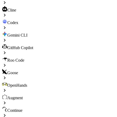
Cline
Codex
Gemini CLI
GitHub Copilot
Roo Code
Goose
OpenHands
Augment
Continue