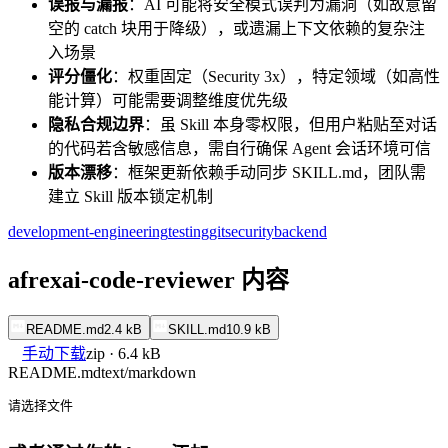
误报与漏报
：AI 可能将安全模式误判为漏洞（如故意留
空的 catch 块用于降级），或遗漏上下文依赖的复杂注
入场景
评分僵化
：权重固定（Security 3x），特定领域（如高性
能计算）可能需要调整维度优先级
隐私合规边界
：虽 Skill 本身零权限，但用户粘贴至对话
的代码若含敏感信息，需自行确保 Agent 会话环境可信
版本漂移
：框架更新依赖手动同步 SKILL.md，团队需
建立 Skill 版本锁定机制
development-engineering
testing
git
security
backend
afrexai-code-reviewer 内容
README.md
2.4 kB
SKILL.md
10.9 kB
手动下载
zip · 6.4 kB
README.md
text/markdown
请选择文件