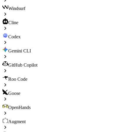
Windsurf
Cline
Codex
Gemini CLI
GitHub Copilot
Roo Code
Goose
OpenHands
Augment