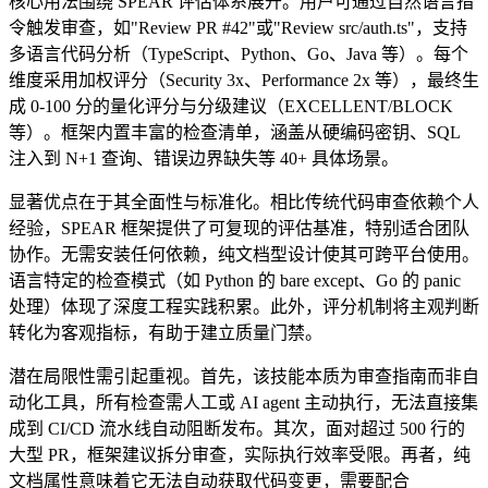
核心用法围绕 SPEAR 评估体系展开。用户可通过自然语言指
令触发审查，如"Review PR #42"或"Review src/auth.ts"，支持
多语言代码分析（TypeScript、Python、Go、Java 等）。每个
维度采用加权评分（Security 3x、Performance 2x 等），最终生
成 0-100 分的量化评分与分级建议（EXCELLENT/BLOCK
等）。框架内置丰富的检查清单，涵盖从硬编码密钥、SQL
注入到 N+1 查询、错误边界缺失等 40+ 具体场景。
显著优点在于其全面性与标准化。相比传统代码审查依赖个人
经验，SPEAR 框架提供了可复现的评估基准，特别适合团队
协作。无需安装任何依赖，纯文档型设计使其可跨平台使用。
语言特定的检查模式（如 Python 的 bare except、Go 的 panic
处理）体现了深度工程实践积累。此外，评分机制将主观判断
转化为客观指标，有助于建立质量门禁。
潜在局限性需引起重视。首先，该技能本质为审查指南而非自
动化工具，所有检查需人工或 AI agent 主动执行，无法直接集
成到 CI/CD 流水线自动阻断发布。其次，面对超过 500 行的
大型 PR，框架建议拆分审查，实际执行效率受限。再者，纯
文档属性意味着它无法自动获取代码变更，需要配合