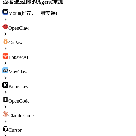
或者通过你的Agent添加
Molili(推荐，一键安装)
OpenClaw
CoPaw
LobsterAI
MaxClaw
KimiClaw
OpenCode
Claude Code
Cursor