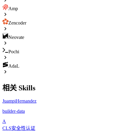
Amp
Zencoder
Neovate
Pochi
AdaL
相关 Skills
JuampiHernandez
builder-data
A
CLS安全性认证