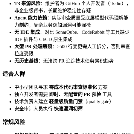
T3 来源风险
：维护者为 GitHub 个人开发者（1kalin），
非企业级背书，长期维护稳定性存疑
Agent 能力依赖
：实际审查质量受底层模型代码理解能
力制约，复杂业务逻辑漏洞可能漏检
无 IDE 集成
：对比 SonarQube、CodeRabbit 等工具缺少
IDE 插件与 CI/CD 原生集成
大型 PR 处理瓶颈
：>500 行变更需人工拆分，否则审查
粒度受限
无历史基线
：无法跨 PR 追踪技术债务累积趋势
适合人群
中小型团队寻求
零成本代码审查标准化
方案
独立开发者需要
即时、无配置的 PR 预检
工具
技术负责人建立
轻量级质量门禁
（quality gate）
安全审计人员执行
快速漏洞初筛
常规风险