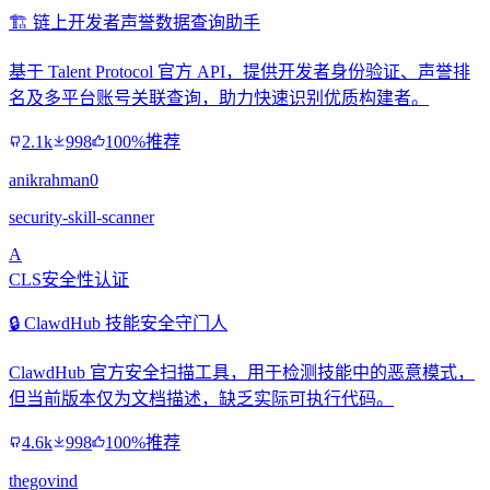
🏗️ 链上开发者声誉数据查询助手
基于 Talent Protocol 官方 API，提供开发者身份验证、声誉排
名及多平台账号关联查询，助力快速识别优质构建者。
2.1k
998
100%推荐
anikrahman0
security-skill-scanner
A
CLS安全性认证
🔒 ClawdHub 技能安全守门人
ClawdHub 官方安全扫描工具，用于检测技能中的恶意模式，
但当前版本仅为文档描述，缺乏实际可执行代码。
4.6k
998
100%推荐
thegovind