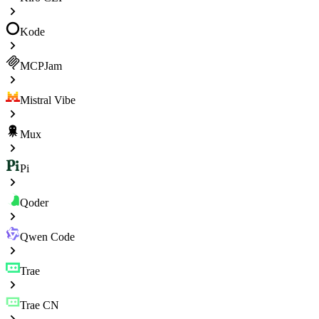
Kode
MCPJam
Mistral Vibe
Mux
Pi
Qoder
Qwen Code
Trae
Trae CN