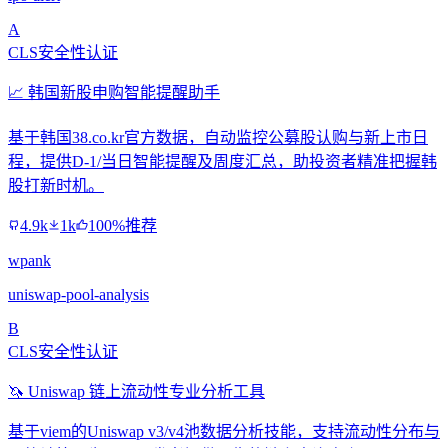
A
CLS安全性认证
📈 韩国新股申购智能提醒助手
基于韩国38.co.kr官方数据，自动监控公募股认购与新上市日
程，提供D-1/当日智能提醒及周度汇总，助投资者精准把握韩
股打新时机。
4.9k
1k
100%推荐
wpank
uniswap-pool-analysis
B
CLS安全性认证
🦄 Uniswap 链上流动性专业分析工具
基于viem的Uniswap v3/v4池数据分析技能，支持流动性分布与