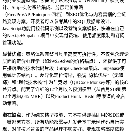
的商业实施蓝图。它提供了从免费增值（Freemium）模式设
计、Stripe支付系统集成、分层定价策略
（Free/Pro/API/Enterprise四档）到SEO优化与内容营销的全链
路变现方案。开发者可以参考其中的SQL数据库设计、
JavaScript功能门控代码示例以及营销文案模板，快速在自己
的Next.js+Supabase项目中实现付费墙、使用额度限制和订阅
管理功能。
显著优点
：策略体系完整且具备高度可执行性，不仅包含理论
层面的定价心理学（如$9/$29/$99的价格锚点），还提供了可
直接落地的技术代码片段（Stripe Checkout集成、Supabase使
用统计表结构）。差异化定位清晰，强调"隐私优先"（无追
踪）和"现代技术栈"作为与竞对（QRCode Monkey等）的核心
差异点。配套了详细的12个月收入预测模型（从首月$18到第
12个月$4,645 MRR）以及Product Hunt、Reddit等渠道的冷启
动策略。
潜在缺点
：作为纯文档型技能，它不提供即插即用的SDK或
一键部署方案，所有功能都需要开发者基于示例代码自行实
现，对非技术背景的产品经理不够友好。变现策略高度依赖