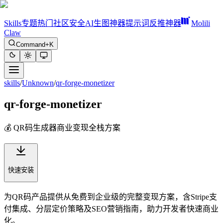
Skills
专题
热门
社区
安全
AI生图神器
提示词反推神器
Molili
Claw
Command+K
skills
/
Unknown
/
qr-forge-monetizer
qr-forge-monetizer
💰 QR码生成器商业变现全栈方案
快速安装
为QR码产品提供从免费到企业级的完整变现方案，含Stripe支
付集成、分层定价策略及SEO营销指南，助力开发者快速商业
化。