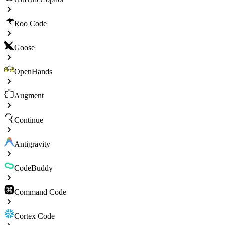
Roo Code
Goose
OpenHands
Augment
Continue
Antigravity
CodeBuddy
Command Code
Cortex Code