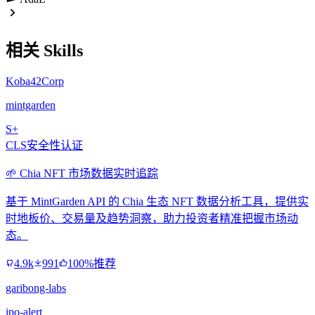
相关 Skills
Koba42Corp
mintgarden
S+
CLS安全性认证
🌱 Chia NFT 市场数据实时追踪
基于 MintGarden API 的 Chia 生态 NFT 数据分析工具，提供实
时地板价、交易量及趋势洞察，助力投资者精准把握市场动
态。
4.9k
991
100%推荐
garibong-labs
ipo-alert