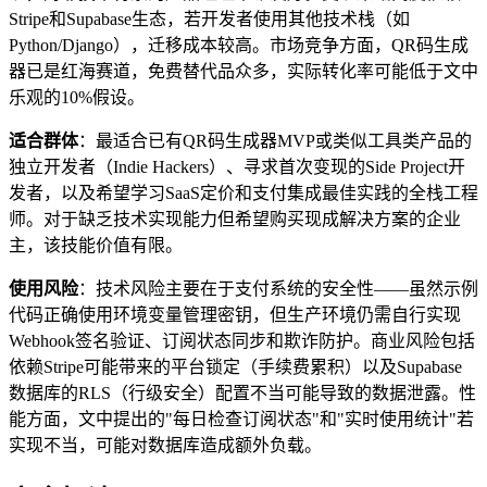
Stripe和Supabase生态，若开发者使用其他技术栈（如
Python/Django），迁移成本较高。市场竞争方面，QR码生成
器已是红海赛道，免费替代品众多，实际转化率可能低于文中
乐观的10%假设。
适合群体
：最适合已有QR码生成器MVP或类似工具类产品的
独立开发者（Indie Hackers）、寻求首次变现的Side Project开
发者，以及希望学习SaaS定价和支付集成最佳实践的全栈工程
师。对于缺乏技术实现能力但希望购买现成解决方案的企业
主，该技能价值有限。
使用风险
：技术风险主要在于支付系统的安全性——虽然示例
代码正确使用环境变量管理密钥，但生产环境仍需自行实现
Webhook签名验证、订阅状态同步和欺诈防护。商业风险包括
依赖Stripe可能带来的平台锁定（手续费累积）以及Supabase
数据库的RLS（行级安全）配置不当可能导致的数据泄露。性
能方面，文中提出的"每日检查订阅状态"和"实时使用统计"若
实现不当，可能对数据库造成额外负载。