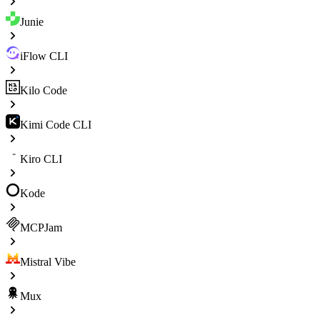
Junie
iFlow CLI
Kilo Code
Kimi Code CLI
Kiro CLI
Kode
MCPJam
Mistral Vibe
Mux