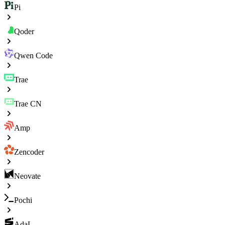
Pi
Qoder
Qwen Code
Trae
Trae CN
Amp
Zencoder
Neovate
Pochi
AdaL