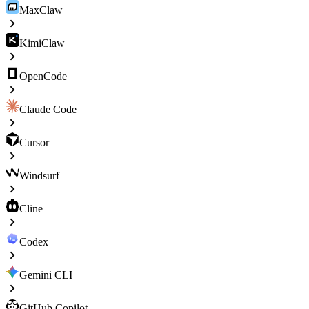
MaxClaw
KimiClaw
OpenCode
Claude Code
Cursor
Windsurf
Cline
Codex
Gemini CLI
GitHub Copilot