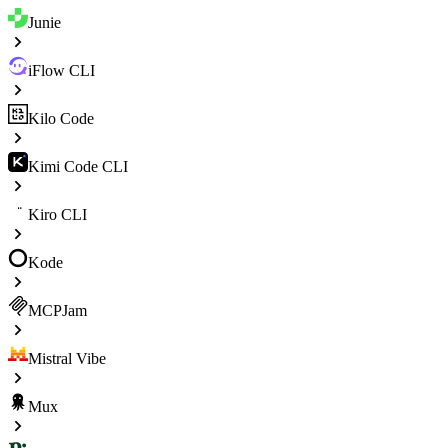
Junie
iFlow CLI
Kilo Code
Kimi Code CLI
Kiro CLI
Kode
MCPJam
Mistral Vibe
Mux