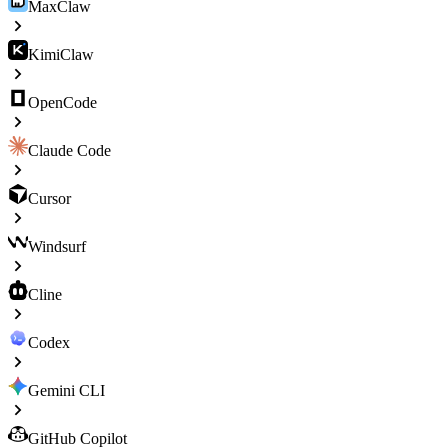
MaxClaw
KimiClaw
OpenCode
Claude Code
Cursor
Windsurf
Cline
Codex
Gemini CLI
GitHub Copilot