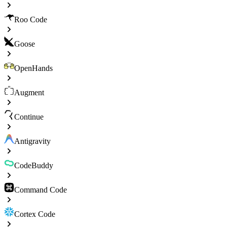
Roo Code
Goose
OpenHands
Augment
Continue
Antigravity
CodeBuddy
Command Code
Cortex Code