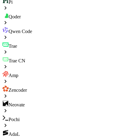
Pi
Qoder
Qwen Code
Trae
Trae CN
Amp
Zencoder
Neovate
Pochi
AdaL