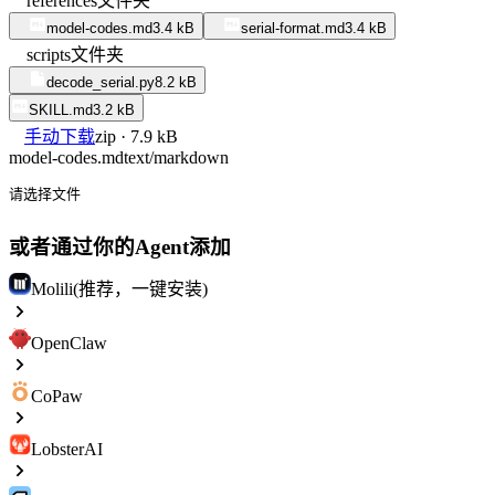
references
文件夹
model-codes.md
3.4 kB
serial-format.md
3.4 kB
scripts
文件夹
decode_serial.py
8.2 kB
SKILL.md
3.2 kB
手动下载
zip · 7.9 kB
model-codes.md
text/markdown
请选择文件
或者通过你的Agent添加
Molili(推荐，一键安装)
OpenClaw
CoPaw
LobsterAI