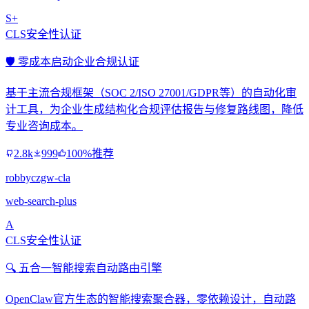
S+
CLS安全性认证
🛡️ 零成本启动企业合规认证
基于主流合规框架（SOC 2/ISO 27001/GDPR等）的自动化审
计工具，为企业生成结构化合规评估报告与修复路线图，降低
专业咨询成本。
2.8k
999
100%推荐
robbyczgw-cla
web-search-plus
A
CLS安全性认证
🔍 五合一智能搜索自动路由引擎
OpenClaw官方生态的智能搜索聚合器，零依赖设计，自动路