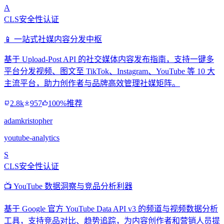
A
CLS安全性认证
📱 一站式社媒内容分发中枢
基于 Upload-Post API 的社交媒体内容发布指南，支持一键多
平台分发视频、图文至 TikTok、Instagram、YouTube 等 10 大
主流平台，助力创作者与品牌高效管理社媒矩阵。
2.8k
957
100%推荐
adamkristopher
youtube-analytics
S
CLS安全性认证
📺 YouTube 数据洞察与竞品分析利器
基于 Google 官方 YouTube Data API v3 的频道与视频数据分析
工具，支持竞品对比、趋势追踪，为内容创作者和营销人员提