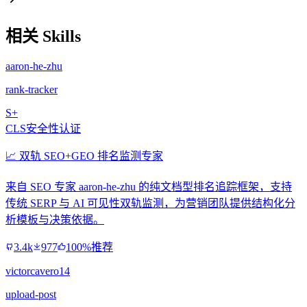
相关 Skills
aaron-he-zhu
rank-tracker
S+
CLS安全性认证
📈 双轨 SEO+GEO 排名监测专家
来自 SEO 专家 aaron-he-zhu 的纯文档型排名追踪框架，支持
传统 SERP 与 AI 可见性双轨监测，为营销团队提供结构化分
析模板与决策依据。
3.4k
977
100%推荐
victorcavero14
upload-post