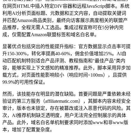
在网页HTML中插入特定DIV容器和远程JavaScript脚本。系统
利用AI分析页面标题、元数据和正文内容，自动提取关键词
并匹配Amazon商品类别，最终向访客展示高度相关的联盟产
品推荐，全程无需人工选品。集成过程宣称可在5分钟内完
成，仅需配置Amazon联盟标签和域名白名单。
显著优点包括突出的性能提升指标：官方数据显示点击率可提
升150-300%，转化率提高40-60%，佣金价值增加25%。AI自
动匹配机制特别适合产品评测、教程指南和"最佳产品"类内
容，能够实现上下文感知的精准推荐。此外，脚本采用异步加
载方式，对页面性能影响较小（响应时间<100ms），且提供
99.9%的可用性保证。
然而，该技能存在明显的潜在缺陷。首要问题是严重依赖未经
验证的第三方服务（affiliatematic.com），其脚本内容未经安全
审计，版本也未锁定，存在被篡改或注入恶意代码的风险。其
次，AI推荐机制缺乏透明度，用户无法完全控制展示的具体
产品。此外，域名白名单机制要求同时添加www和非www版
本，增加了配置复杂度。