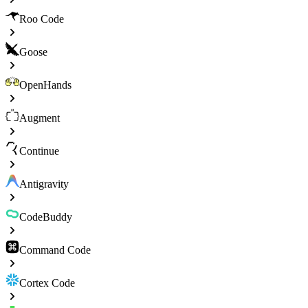
Roo Code
Goose
OpenHands
Augment
Continue
Antigravity
CodeBuddy
Command Code
Cortex Code