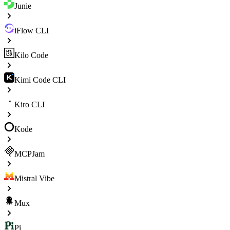
Junie
iFlow CLI
Kilo Code
Kimi Code CLI
Kiro CLI
Kode
MCPJam
Mistral Vibe
Mux
Pi