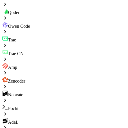
Qoder
Qwen Code
Trae
Trae CN
Amp
Zencoder
Neovate
Pochi
AdaL