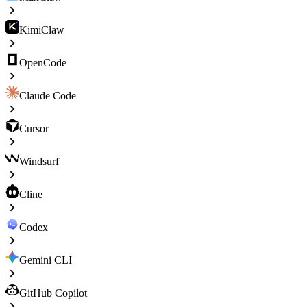
KimiClaw
OpenCode
Claude Code
Cursor
Windsurf
Cline
Codex
Gemini CLI
GitHub Copilot