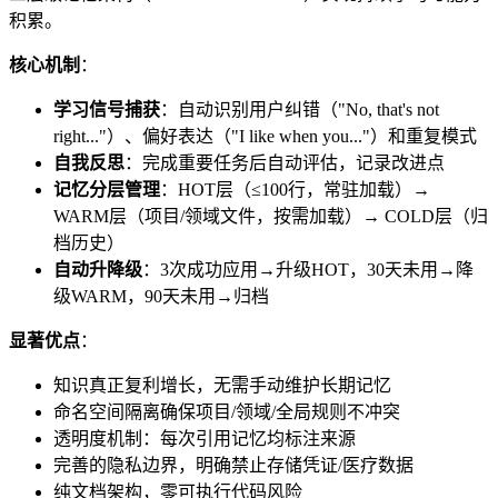
积累。
核心机制
：
学习信号捕获
：自动识别用户纠错（"No, that's not
right..."）、偏好表达（"I like when you..."）和重复模式
自我反思
：完成重要任务后自动评估，记录改进点
记忆分层管理
：HOT层（≤100行，常驻加载）→
WARM层（项目/领域文件，按需加载）→ COLD层（归
档历史）
自动升降级
：3次成功应用→升级HOT，30天未用→降
级WARM，90天未用→归档
显著优点
：
知识真正复利增长，无需手动维护长期记忆
命名空间隔离确保项目/领域/全局规则不冲突
透明度机制：每次引用记忆均标注来源
完善的隐私边界，明确禁止存储凭证/医疗数据
纯文档架构，零可执行代码风险