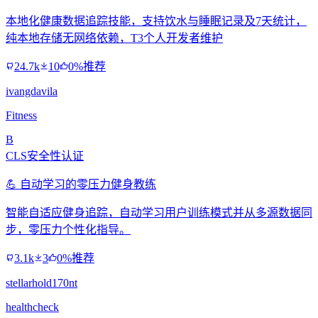
本地化健康数据追踪技能，支持饮水与睡眠记录及7天统计，
纯本地存储无网络依赖，T3个人开发者维护
24.7k
10
0%推荐
ivangdavila
Fitness
B
CLS安全性认证
💪 自动学习的零压力健身教练
智能自适应健身追踪，自动学习用户训练模式并从多源数据同
步，零压力个性化指导。
3.1k
3
0%推荐
stellarhold170nt
healthcheck