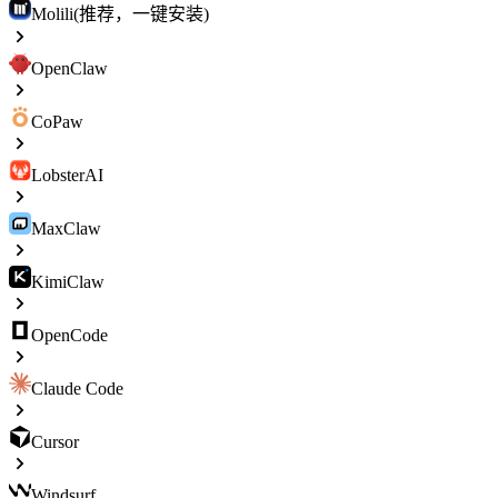
Molili(推荐，一键安装)
OpenClaw
CoPaw
LobsterAI
MaxClaw
KimiClaw
OpenCode
Claude Code
Cursor
Windsurf