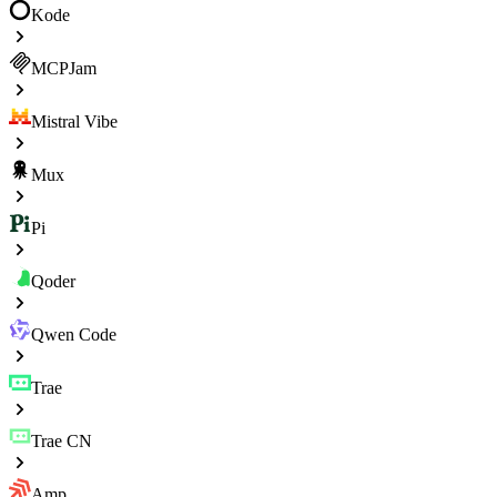
Kode
MCPJam
Mistral Vibe
Mux
Pi
Qoder
Qwen Code
Trae
Trae CN
Amp