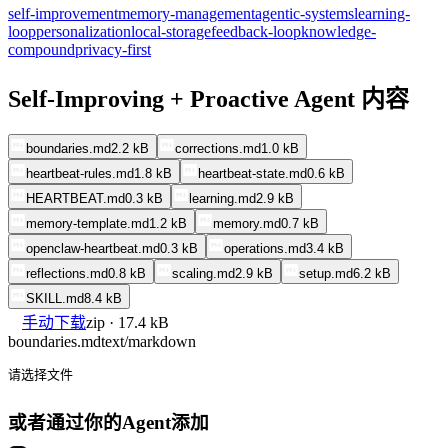
self-improvement
memory-management
agentic-systems
learning-
loop
personalization
local-storage
feedback-loop
knowledge-
compound
privacy-first
Self-Improving + Proactive Agent 内容
boundaries.md
2.2 kB
corrections.md
1.0 kB
heartbeat-rules.md
1.8 kB
heartbeat-state.md
0.6 kB
HEARTBEAT.md
0.3 kB
learning.md
2.9 kB
memory-template.md
1.2 kB
memory.md
0.7 kB
openclaw-heartbeat.md
0.3 kB
operations.md
3.4 kB
reflections.md
0.8 kB
scaling.md
2.9 kB
setup.md
6.2 kB
SKILL.md
8.4 kB
手动下载
zip · 17.4 kB
boundaries.md
text/markdown
请选择文件
或者通过你的Agent添加