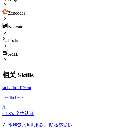
Zencoder
Neovate
Pochi
AdaL
相关 Skills
stellarhold170nt
healthcheck
A
CLS安全性认证
💧 本地饮水睡眠追踪，隐私零妥协