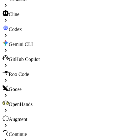
Cline
Codex
Gemini CLI
GitHub Copilot
Roo Code
Goose
OpenHands
Augment
Continue