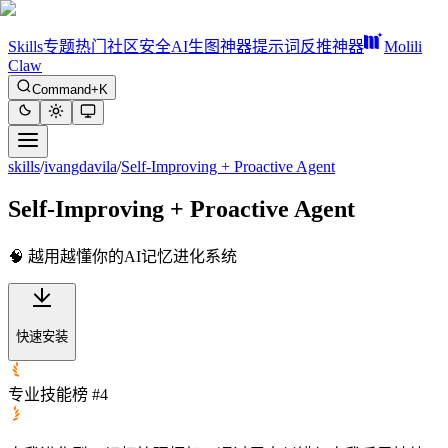
Skills
专题
热门
社区
安全
AI生图神器
提示词反推神器
Molili
Claw
Command+K
skills
/
ivangdavila
/
Self-Improving + Proactive Agent
Self-Improving + Proactive Agent
🧠 越用越懂你的AI记忆进化系统
快速安装
专业技能榜 #4