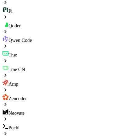
Pi
Qoder
Qwen Code
Trae
Trae CN
Amp
Zencoder
Neovate
Pochi