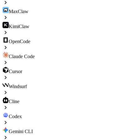
MaxClaw
KimiClaw
OpenCode
Claude Code
Cursor
Windsurf
Cline
Codex
Gemini CLI