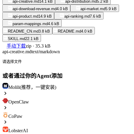
api-creative.md
14.1 kB
api-distribution.md
5.2 kB
api-download-revenue.md
4.0 kB
api-market.md
5.9 kB
api-product.md
14.9 kB
api-ranking.md
7.6 kB
param-mappings.md
4.6 kB
README_CN.md
3.8 kB
README.md
4.0 kB
SKILL.md
22.1 kB
手动下载
zip · 35.3 kB
api-creative.md
text/markdown
请选择文件
或者通过你的Agent添加
Molili(推荐，一键安装)
OpenClaw
CoPaw
LobsterAI