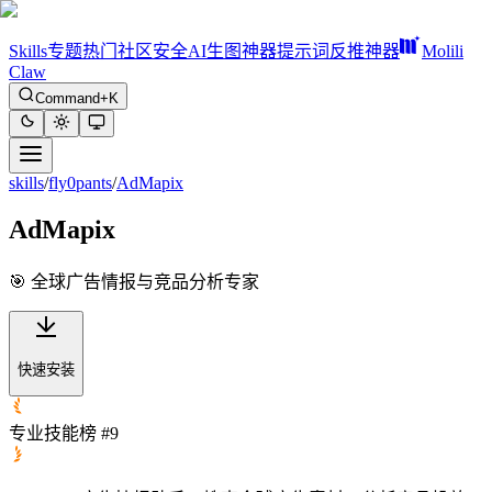
Skills
专题
热门
社区
安全
AI生图神器
提示词反推神器
Molili
Claw
Command+K
skills
/
fly0pants
/
AdMapix
AdMapix
🎯 全球广告情报与竞品分析专家
快速安装
专业技能榜 #9