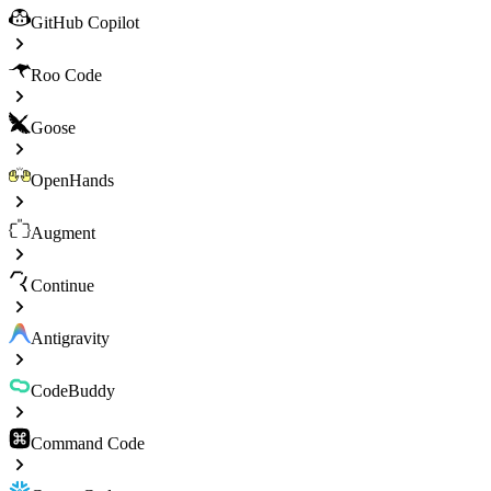
GitHub Copilot
Roo Code
Goose
OpenHands
Augment
Continue
Antigravity
CodeBuddy
Command Code