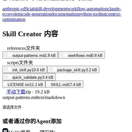
anthropic-official
skill-development
workflow-automation
claude-
ecosystem
code-generation
documentation
python-tooling
context-
optimization
Skill Creator 内容
references
文件夹
output-patterns.md
1.8 kB
workflows.md
0.8 kB
scripts
文件夹
init_skill.py
10.6 kB
package_skill.py
3.2 kB
quick_validate.py
3.4 kB
LICENSE.txt
11.1 kB
SKILL.md
17.4 kB
手动下载
zip · 19.2 kB
output-patterns.md
text/markdown
请选择文件
或者通过你的Agent添加