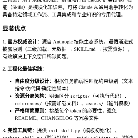
能（Skills）是模块化知识包，可将 Claude 从通用助手转化为
具备特定领域工作流、工具集成和专业知识的专用代理。
显著优点
1.
官方权威设计
：源自 Anthropic 技能生态系统，遵循渐进式
披露原则（三级加载：元数据 → SKILL.md → 按需资源），
有效解决上下文窗口稀缺问题。
2.
工程化最佳实践
：
自由度分级设计
：根据任务脆弱性匹配约束级别（文本
指令/伪代码/确定性脚本）
资源分离架构
：明确区分
（可执行代码）、
scripts/
（按需加载文档）、
（输出模板）
references/
assets/
严格精简原则
：挑战每个 token 的必要性，避免
README、CHANGELOG 等冗余文件
3.
完整工具链
：提供
（模板初始化）、
init_skill.py
（验证打包）、
（快速