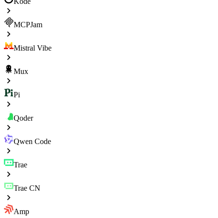
Kode
MCPJam
Mistral Vibe
Mux
Pi
Qoder
Qwen Code
Trae
Trae CN
Amp