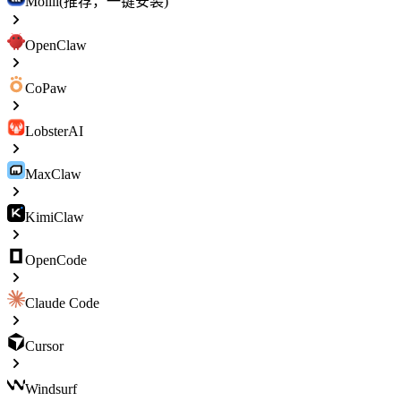
Molili(推荐，一键安装)
OpenClaw
CoPaw
LobsterAI
MaxClaw
KimiClaw
OpenCode
Claude Code
Cursor
Windsurf