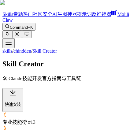
Skills
专题
热门
社区
安全
AI生图神器
提示词反推神器
Molili
Claw
Command+K
skills
/
chindden
/
Skill Creator
Skill Creator
🛠️ Claude技能开发官方指南与工具链
快速安装
专业技能榜 #13