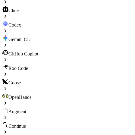
Cline
Codex
Gemini CLI
GitHub Copilot
Roo Code
Goose
OpenHands
Augment
Continue