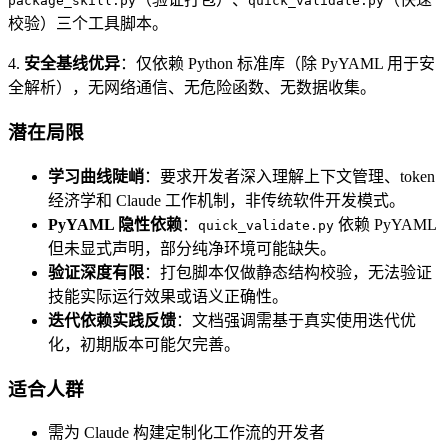
package_skill.py
quick_validate.py
校验）三个工具脚本。
4.
安全基线优异
：仅依赖 Python 标准库（除 PyYAML 用于安
全解析），无网络通信、无危险函数、无数据收集。
潜在局限
学习曲线陡峭
：要求开发者深入理解上下文管理、token
经济学和 Claude 工作机制，非传统软件开发模式。
PyYAML 隐性依赖
：
依赖 PyYAML
quick_validate.py
但未显式声明，部分纯净环境可能缺失。
验证深度有限
：打包脚本仅做静态结构校验，无法验证
技能实际运行效果或语义正确性。
迭代依赖实践反馈
：文档强调需基于真实使用迭代优
化，初期版本可能欠完善。
适合人群
需为 Claude 构建定制化工作流的开发者