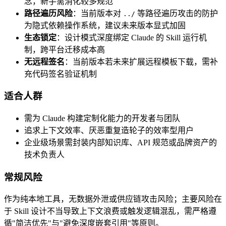
念，新手需消化较多规范
路径遍历风险
：当前版本对
等路径遍历攻击的防护
../
为隐式依赖操作系统，建议未来版本显式加固
生态锁定
：设计模式深度绑定 Claude 的 Skill 运行机
制，跨平台迁移成本高
无远程签名
：当前版本若未来扩展远程模板下载，需补
充代码签名验证机制
适合人群
需为 Claude 构建定制化能力的开发者与团队
追求上下文效率、厌恶重复造轮子的效率型用户
企业级场景需封装内部知识库、API 规范或品牌资产的
技术负责人
常规风险
作为纯本地工具，无数据外泄或供应链攻击风险；主要风险在
于 Skill 设计不当导致上下文浪费或触发逻辑混乱，需严格遵
循"简洁优先"与"避免深度嵌套引用"等原则。