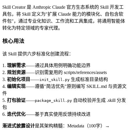
Skill Creator 是 Anthropic Claude 官方生态系统的 Skill 开发工
具包，将 Skill 定义为"扩展 Claude 能力的模块化、自包含软
件包"，通过专业化知识、工作流和工具集成，将通用智能体
转化为特定领域的专家代理。
核心用法
该 Skill 提供六步标准化创建流程：
1.
理解需求
——通过具体用例明确功能边界
2.
规划资源
——识别需复用的 scripts/references/assets
3.
初始化项目
——
生成标准目录结构
init_skill.py
4.
编辑实现
——遵循"简洁优先"原则编写 SKILL.md 与资源文
件
5.
打包验证
——
自动校验并生成 .skill 分发
package_skill.py
包
6.
迭代优化
——基于真实使用反馈持续改进
渐进式披露设计
是其架构精髓：Metadata（100字）→