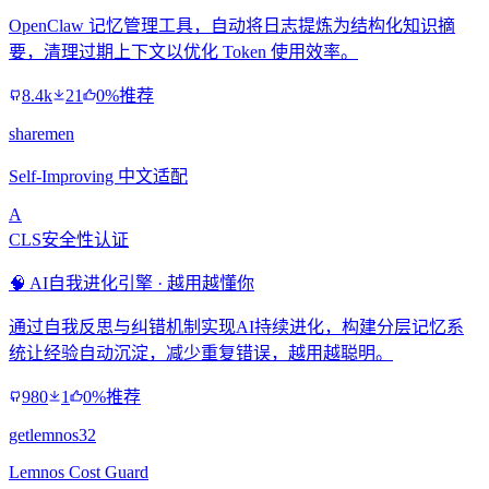
OpenClaw 记忆管理工具，自动将日志提炼为结构化知识摘
要，清理过期上下文以优化 Token 使用效率。
8.4k
21
0%推荐
sharemen
Self-Improving 中文适配
A
CLS安全性认证
🧠 AI自我进化引擎 · 越用越懂你
通过自我反思与纠错机制实现AI持续进化，构建分层记忆系
统让经验自动沉淀，减少重复错误，越用越聪明。
980
1
0%推荐
getlemnos32
Lemnos Cost Guard