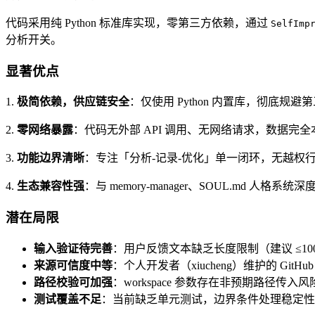
代码采用纯 Python 标准库实现，零第三方依赖，通过
SelfImp
分析开关。
显著优点
1.
极简依赖，供应链安全
：仅使用 Python 内置库，彻底规避
2.
零网络暴露
：代码无外部 API 调用、无网络请求，数据完全本
3.
功能边界清晰
：专注「分析-记录-优化」单一闭环，无越权行为
4.
生态兼容性强
：与 memory-manager、SOUL.md 人格
潜在局限
输入验证待完善
：用户反馈文本缺乏长度限制（建议 ≤100
来源可信度中等
：个人开发者（xiucheng）维护的 Gi
路径校验可加强
：workspace 参数存在非预期路径传
测试覆盖不足
：当前缺乏单元测试，边界条件处理稳定性