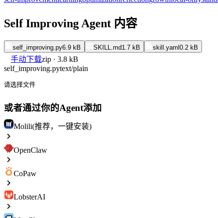
Self Improving Agent 内容
self_improving.py
6.9 kB
SKILL.md
1.7 kB
skill.yaml
0.2 kB
手动下载
zip · 3.8 kB
self_improving.py
text/plain
请选择文件
或者通过你的Agent添加
Molili(推荐，一键安装)
OpenClaw
CoPaw
LobsterAI