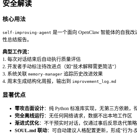
安全解读
核心用法
是一个面向 OpenClaw 智能体的自
self-improving-agent
性总结报告。
典型工作流：
1. 每次对话结束后自动执行质量评估
2. 开发者手动标注待改进点（如"技术解释需更简洁"）
3. 系统关联
追踪历史改进效果
memory-manager
4. 周末生成结构化周报，输出到
improvement_log.md
显著优点
零攻击面设计
：纯 Python 标准库实现，无第三方依赖
完全离线运行
：无任何网络请求，数据不出本地工作区
渐进式优化
：不干预实时对话，仅通过事后反思迭代策略
SOUL.md 联动
：可自动建议人格配置更新，形成"行为-反