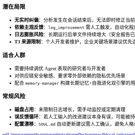
潜在局限
无实时纠偏
：分析发生在会话结束后，无法即时修正当前
依赖主观反馈
：
需人工触发，自动化程
log_improvement
日志膨胀风险
：长期运行后单文件持续增大（安全报告已
T3 来源限制
：个人开发者维护，企业关键场景建议优先选用 
适合人群
需要持续调优 Agent 表现的研究者与开发者
对供应链安全敏感、要求零外部依赖的隐私优先场景
配合
构建长期记忆+自我进化双引擎的
memory-manager
常规风险
磁盘占用
：未限制日志增长，需手动监控或定期清理
误反馈循环
：若人工输入的改进建议本身有误，可能被持
配置漂移
：
自动更新建议需人工确认，避免人格
SOUL.md
self-improvement
learning
optimization
reflection
growth
local-only
stand