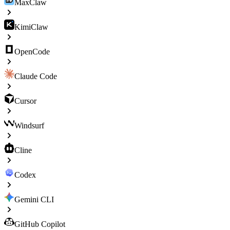
MaxClaw
KimiClaw
OpenCode
Claude Code
Cursor
Windsurf
Cline
Codex
Gemini CLI
GitHub Copilot