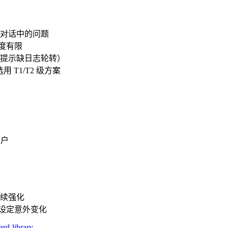
对话中的问题
度有限
提示缺日志轮转）
T1/T2 级方案
用户
续强化
设定意外变化
ard-library