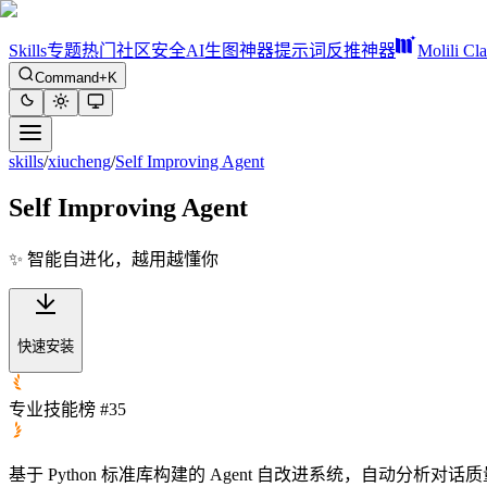
Skills
专题
热门
社区
安全
AI生图神器
提示词反推神器
Molili Cl
Command+K
skills
/
xiucheng
/
Self Improving Agent
Self Improving Agent
✨ 智能自进化，越用越懂你
快速安装
专业技能榜 #35
基于 Python 标准库构建的 Agent 自改进系统，自动分