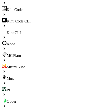
Kilo Code
Kimi Code CLI
Kiro CLI
Kode
MCPJam
Mistral Vibe
Mux
Pi
Qoder