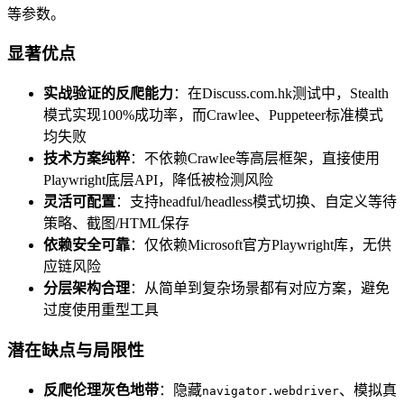
等参数。
显著优点
实战验证的反爬能力
：在Discuss.com.hk测试中，Stealth
模式实现100%成功率，而Crawlee、Puppeteer标准模式
均失败
技术方案纯粹
：不依赖Crawlee等高层框架，直接使用
Playwright底层API，降低被检测风险
灵活可配置
：支持headful/headless模式切换、自定义等待
策略、截图/HTML保存
依赖安全可靠
：仅依赖Microsoft官方Playwright库，无供
应链风险
分层架构合理
：从简单到复杂场景都有对应方案，避免
过度使用重型工具
潜在缺点与局限性
反爬伦理灰色地带
：隐藏
、模拟真
navigator.webdriver