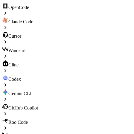
OpenCode
Claude Code
Cursor
Windsurf
Cline
Codex
Gemini CLI
GitHub Copilot
Roo Code