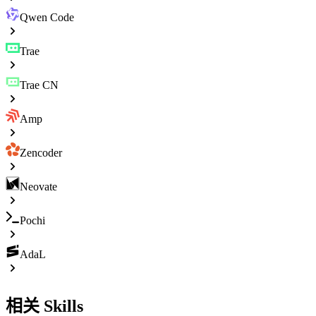
Qwen Code
Trae
Trae CN
Amp
Zencoder
Neovate
Pochi
AdaL
相关 Skills