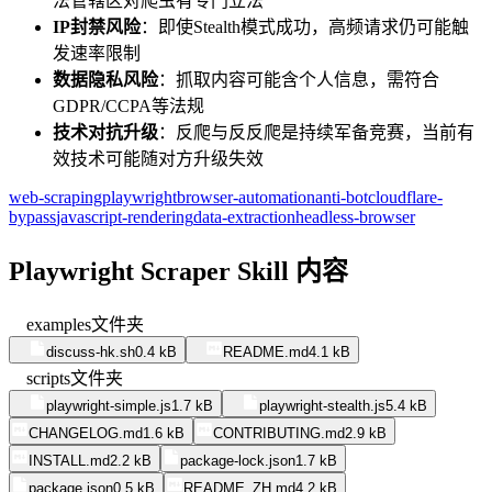
法管辖区对爬虫有专门立法
IP封禁风险
：即使Stealth模式成功，高频请求仍可能触
发速率限制
数据隐私风险
：抓取内容可能含个人信息，需符合
GDPR/CCPA等法规
技术对抗升级
：反爬与反反爬是持续军备竞赛，当前有
效技术可能随对方升级失效
web-scraping
playwright
browser-automation
anti-bot
cloudflare-
bypass
javascript-rendering
data-extraction
headless-browser
Playwright Scraper Skill 内容
examples
文件夹
discuss-hk.sh
0.4 kB
README.md
4.1 kB
scripts
文件夹
playwright-simple.js
1.7 kB
playwright-stealth.js
5.4 kB
CHANGELOG.md
1.6 kB
CONTRIBUTING.md
2.9 kB
INSTALL.md
2.2 kB
package-lock.json
1.7 kB
package.json
0.5 kB
README_ZH.md
4.2 kB