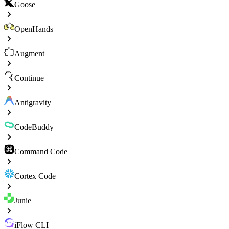
Goose
OpenHands
Augment
Continue
Antigravity
CodeBuddy
Command Code
Cortex Code
Junie
iFlow CLI