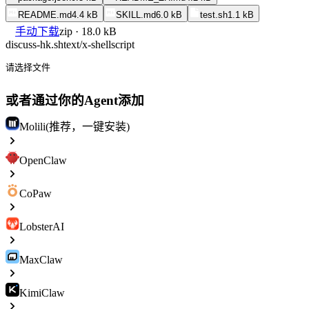
README.md
4.4 kB
SKILL.md
6.0 kB
test.sh
1.1 kB
手动下载
zip · 18.0 kB
discuss-hk.sh
text/x-shellscript
请选择文件
或者通过你的Agent添加
Molili(推荐，一键安装)
OpenClaw
CoPaw
LobsterAI
MaxClaw
KimiClaw