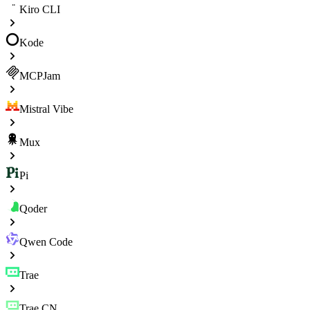
Kiro CLI
Kode
MCPJam
Mistral Vibe
Mux
Pi
Qoder
Qwen Code
Trae
Trae CN