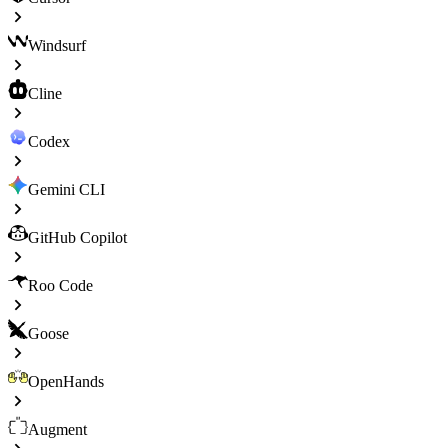
Windsurf
Cline
Codex
Gemini CLI
GitHub Copilot
Roo Code
Goose
OpenHands
Augment