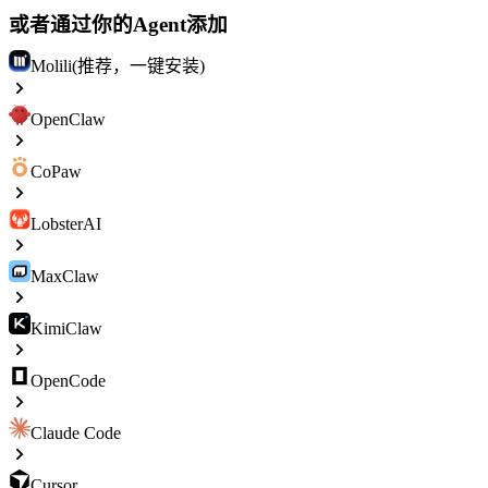
或者通过你的Agent添加
Molili(推荐，一键安装)
OpenClaw
CoPaw
LobsterAI
MaxClaw
KimiClaw
OpenCode
Claude Code
Cursor