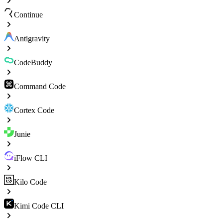
Continue
Antigravity
CodeBuddy
Command Code
Cortex Code
Junie
iFlow CLI
Kilo Code
Kimi Code CLI