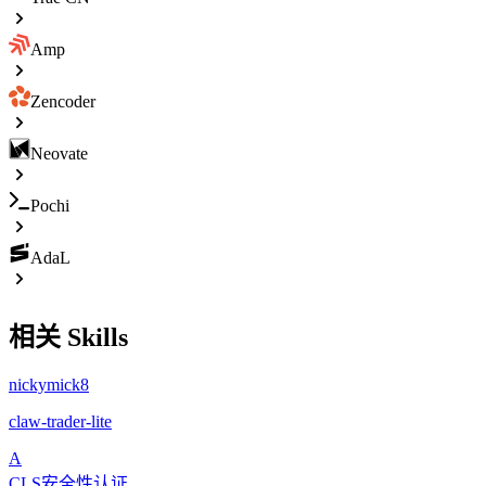
Amp
Zencoder
Neovate
Pochi
AdaL
相关 Skills
nickymick8
claw-trader-lite
A
CLS安全性认证