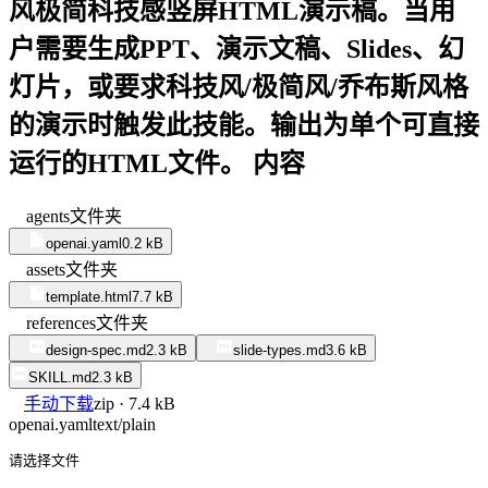
风极简科技感竖屏HTML演示稿。当用
户需要生成PPT、演示文稿、Slides、幻
灯片，或要求科技风/极简风/乔布斯风格
的演示时触发此技能。输出为单个可直接
运行的HTML文件。 内容
agents
文件夹
openai.yaml
0.2 kB
assets
文件夹
template.html
7.7 kB
references
文件夹
design-spec.md
2.3 kB
slide-types.md
3.6 kB
SKILL.md
2.3 kB
手动下载
zip · 7.4 kB
openai.yaml
text/plain
请选择文件