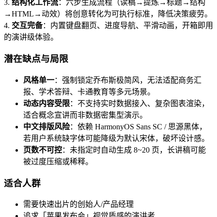
3.
结构化工作流
：六步生成流程（读稿→提炼→标题→结构
→HTML→动效）将创意转化为可执行标准，降低决策疲劳。
4.
交互完备
：内置键盘翻页、进度导航、平滑动画，开箱即用
的演讲级体验。
潜在缺点与局限
风格单一
：强制锁定乔布斯极简风，无法适配商务汇
报、学术答辩、卡通教育等多元场景。
动态内容受限
：不支持实时数据接入、复杂图表渲染，
适合概念宣讲而非数据密集型演示。
中文排版风险
：依赖 HarmonyOS Sans SC / 思源黑体，
若用户系统缺字体可能降级为默认宋体，破坏设计感。
页数不可控
：未指定时自动生成 8~20 页，长讲稿可能
被过度压缩或稀释。
适合人群
需要快速出片的创始人/产品经理
追求「苹果发布会」视觉质感的演讲者