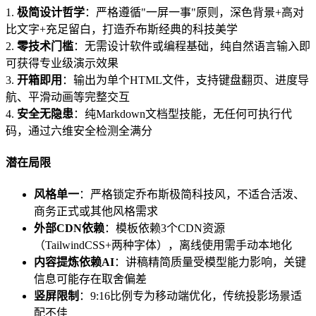
1.
极简设计哲学
：严格遵循"一屏一事"原则，深色背景+高对
比文字+充足留白，打造乔布斯经典的科技美学
2.
零技术门槛
：无需设计软件或编程基础，纯自然语言输入即
可获得专业级演示效果
3.
开箱即用
：输出为单个HTML文件，支持键盘翻页、进度导
航、平滑动画等完整交互
4.
安全无隐患
：纯Markdown文档型技能，无任何可执行代
码，通过六维安全检测全满分
潜在局限
风格单一
：严格锁定乔布斯极简科技风，不适合活泼、
商务正式或其他风格需求
外部CDN依赖
：模板依赖3个CDN资源
（TailwindCSS+两种字体），离线使用需手动本地化
内容提炼依赖AI
：讲稿精简质量受模型能力影响，关键
信息可能存在取舍偏差
竖屏限制
：9:16比例专为移动端优化，传统投影场景适
配不佳